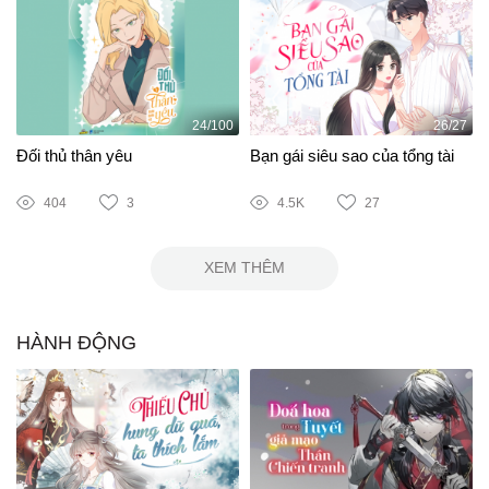
24/100
26/27
Đối thủ thân yêu
Bạn gái siêu sao của tổng tài
404
3
4.5K
27
XEM THÊM
HÀNH ĐỘNG