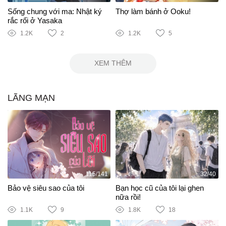
Sống chung với ma: Nhật ký
Thợ làm bánh ở Ooku!
rắc rối ở Yasaka
1.2K
2
1.2K
5
XEM THÊM
LÃNG MẠN
115/141
32/40
Bảo vệ siêu sao của tôi
Bạn học cũ của tôi lại ghen
nữa rồi!
1.1K
9
1.8K
18