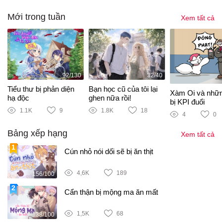
Mới trong tuần
Xem tất cả
92/130
32/40
Tiểu thư bị phản diện
Bạn học cũ của tôi lại
Xàm Oi và nhữ
hạ độc
ghen nữa rồi!
bị KPI đuổi
1.1K
9
1.8K
18
4
0
Bảng xếp hạng
Xem tất cả
Cún nhỏ nói dối sẽ bị ăn thịt
4,6K
189
156/100
Cẩn thận bị mộng ma ăn mất
1,5K
68
138/100