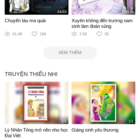
44/44
20/146
Chuyến tàu ma quái
Xuyên không đến trường nam
sinh làm đoàn sủng
41.4K
166
3.5K
30
XEM THÊM
TRUYỆN THIẾU NHI
1/1
1/1
Lý Nhân Tông mở nền nho học
Giáng sinh yêu thương
Đại Việt