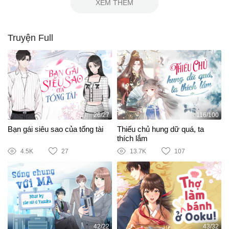
XEM THÊM
Truyện Full
26/27
116/100
Bạn gái siêu sao của tổng tài
Thiếu chủ hung dữ quá, ta
thích lắm
4.5K
27
13.7K
107
42/22
43/32