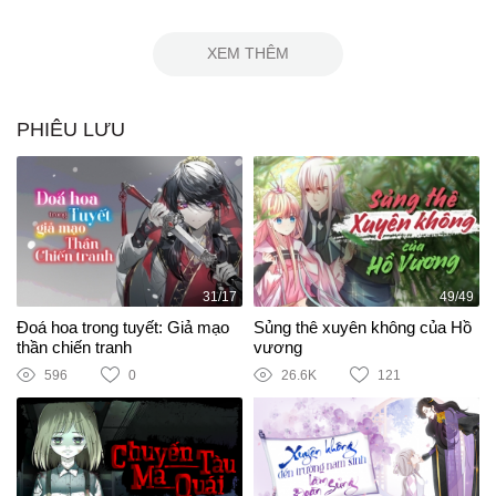
XEM THÊM
PHIÊU LƯU
31/17
49/49
Đoá hoa trong tuyết: Giả mạo
Sủng thê xuyên không của Hồ
thần chiến tranh
vương
596
0
26.6K
121