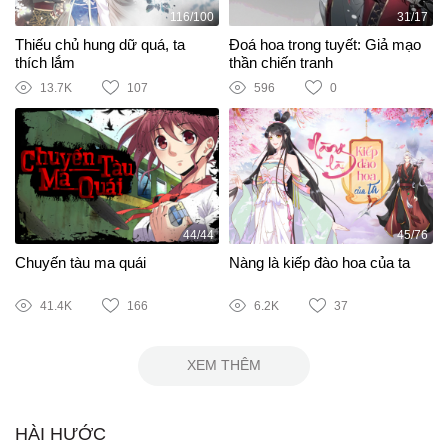
116/100
31/17
Thiếu chủ hung dữ quá, ta
Đoá hoa trong tuyết: Giả mạo
thích lắm
thần chiến tranh
13.7K
107
596
0
44/44
45/76
Chuyến tàu ma quái
Nàng là kiếp đào hoa của ta
41.4K
166
6.2K
37
XEM THÊM
HÀI HƯỚC