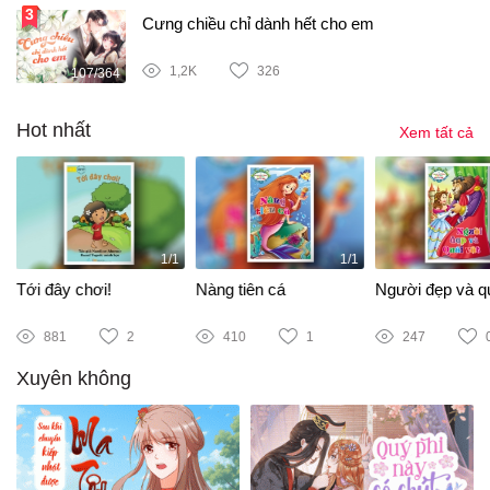
Cưng chiều chỉ dành hết cho em
1,2K
326
107/364
Hot nhất
Xem tất cả
1/1
1/1
Tới đây chơi!
Nàng tiên cá
Người đẹp và qu
881
2
410
1
247
Xuyên không