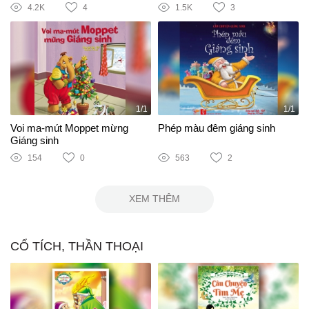
4.2K
4
1.5K
3
1/1
1/1
Voi ma-mút Moppet mừng
Phép màu đêm giáng sinh
Giáng sinh
154
0
563
2
XEM THÊM
CỔ TÍCH, THẦN THOẠI