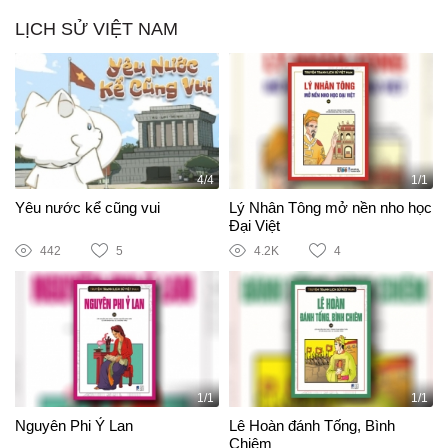
LỊCH SỬ VIỆT NAM
4/4
1/1
Yêu nước kể cũng vui
Lý Nhân Tông mở nền nho học
Đại Việt
442
5
4.2K
4
1/1
1/1
Nguyên Phi Ỷ Lan
Lê Hoàn đánh Tống, Bình
Chiêm