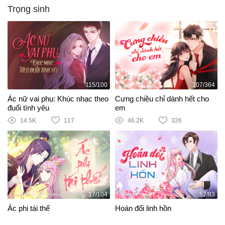
Trọng sinh
115/100
107/364
Ác nữ vai phụ: Khúc nhạc theo
Cưng chiều chỉ dành hết cho
đuổi tình yêu
em
14.5K
117
46.2K
326
17/104
52/83
Ác phi tái thế
Hoán đổi linh hồn