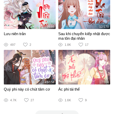
94/86
12/170
Lưu niên trản
Sau khi chuyển kiếp nhặt được
ma tôn đại nhân
497
2
1.8K
17
45/158
17/104
Quý phi này có chút tâm cơ
Ác phi tái thế
4.7K
27
1.6K
9