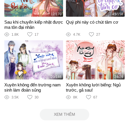
12/170
45/158
Sau khi chuyển kiếp nhặt được
Quý phi này có chút tâm cơ
ma tôn đại nhân
1.8K
17
4.7K
27
20/146
24/29
Xuyên không đến trường nam
Xuyên không lười biếng: Ngủ
sinh làm đoàn sủng
trước, gả sau!
3.5K
30
8K
67
XEM THÊM