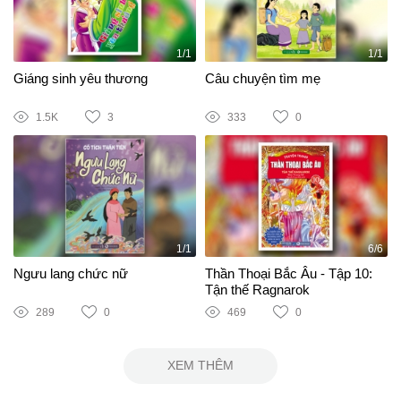
1/1
1/1
Giáng sinh yêu thương
Câu chuyện tìm mẹ
1.5K
3
333
0
1/1
6/6
Ngưu lang chức nữ
Thần Thoại Bắc Âu - Tập 10:
Tận thế Ragnarok
289
0
469
0
XEM THÊM