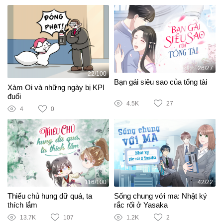
26/27
22/100
Bạn gái siêu sao của tổng tài
Xàm Oi và những ngày bị KPI
đuổi
4.5K
27
4
0
116/100
42/22
Thiếu chủ hung dữ quá, ta
Sống chung với ma: Nhật ký
thích lắm
rắc rối ở Yasaka
13.7K
107
1.2K
2