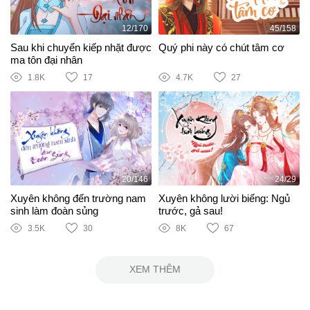
12/170
45/158
Sau khi chuyển kiếp nhặt được
Quý phi này có chút tâm cơ
ma tôn đại nhân
1.8K
17
4.7K
27
20/146
24/29
Xuyên không đến trường nam
Xuyên không lười biếng: Ngủ
sinh làm đoàn sủng
trước, gả sau!
3.5K
30
8K
67
XEM THÊM