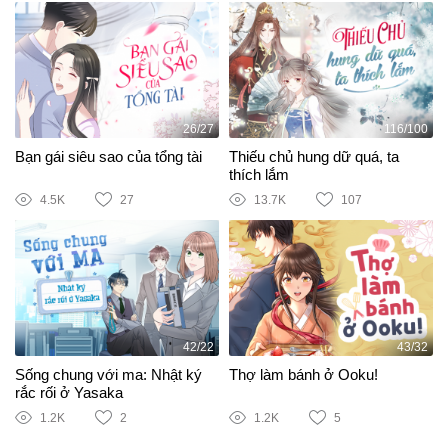
26/27
116/100
Bạn gái siêu sao của tổng tài
Thiếu chủ hung dữ quá, ta
thích lắm
4.5K
27
13.7K
107
42/22
43/32
Sống chung với ma: Nhật ký
Thợ làm bánh ở Ooku!
rắc rối ở Yasaka
1.2K
2
1.2K
5