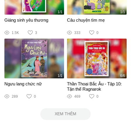
1/1
1/1
Giáng sinh yêu thương
Câu chuyện tìm mẹ
1.5K
3
333
0
1/1
6/6
Ngưu lang chức nữ
Thần Thoại Bắc Âu - Tập 10:
Tận thế Ragnarok
289
0
469
0
XEM THÊM