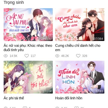
Trọng sinh
115/100
107/364
Ác nữ vai phụ: Khúc nhạc theo
Cưng chiều chỉ dành hết cho
đuổi tình yêu
em
14.5K
117
46.2K
326
17/104
52/83
Ác phi tái thế
Hoán đổi linh hồn