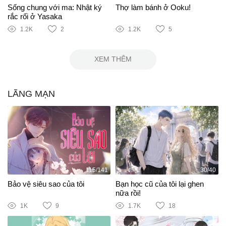
Sống chung với ma: Nhật ký
Thợ làm bánh ở Ooku!
rắc rối ở Yasaka
1.2K
2
1.2K
5
XEM THÊM
LÃNG MẠN
115/141
30/40
Bảo vệ siêu sao của tôi
Bạn học cũ của tôi lại ghen
nữa rồi!
1K
9
1.7K
18