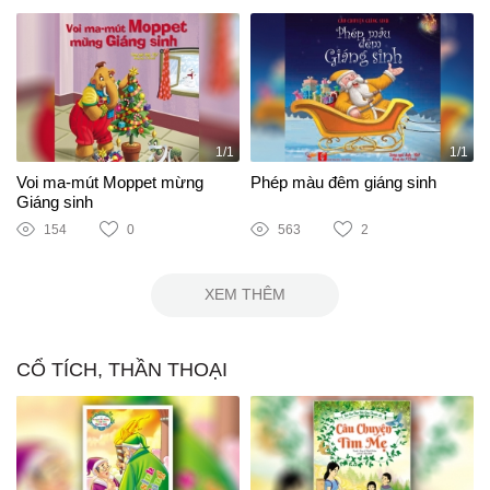
1/1
1/1
Voi ma-mút Moppet mừng
Phép màu đêm giáng sinh
Giáng sinh
154
0
563
2
XEM THÊM
CỔ TÍCH, THẦN THOẠI