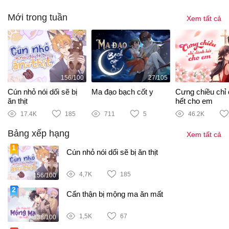
Mới trong tuần
Xem tất cả
156/100
27/105
i
Cún nhỏ nói dối sẽ bị
Ma đạo bạch cốt y
Cưng chiều chỉ
ăn thịt
hết cho em
17.4K
185
711
5
46.2K
Bảng xếp hạng
Xem tất cả
Cún nhỏ nói dối sẽ bị ăn thịt
4,7K
185
156/100
Cẩn thận bị mộng ma ăn mất
1,5K
67
138/100