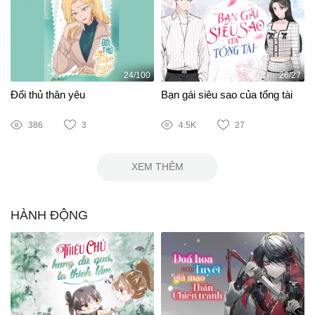
24/100
26/27
Đối thủ thân yêu
Bạn gái siêu sao của tổng tài
386
3
4.5K
27
XEM THÊM
HÀNH ĐỘNG