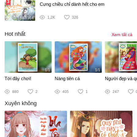
Cưng chiều chỉ dành hết cho em
1,2K
326
107/364
Hot nhất
Xem tất cả
1/1
1/1
Tới đây chơi!
Nàng tiên cá
Người đẹp và qu
880
2
405
1
247
Xuyên không