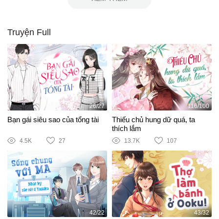
Truyện Full
26/27
116/100
Bạn gái siêu sao của tổng tài
Thiếu chủ hung dữ quá, ta
thích lắm
4.5K
27
13.7K
107
42/22
43/32