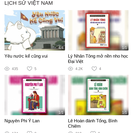
LỊCH SỬ VIỆT NAM
4/4
1/1
Yêu nước kể cũng vui
Lý Nhân Tông mở nền nho học
Đại Việt
435
5
4.2K
4
1/1
1/1
Nguyên Phi Ỷ Lan
Lê Hoàn đánh Tống, Bình
Chiêm