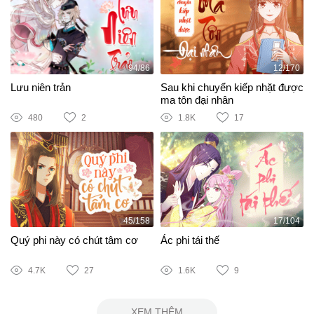
94/86
12/170
Lưu niên trản
Sau khi chuyển kiếp nhặt được
ma tôn đại nhân
480
2
1.8K
17
45/158
17/104
Quý phi này có chút tâm cơ
Ác phi tái thế
4.7K
27
1.6K
9
XEM THÊM