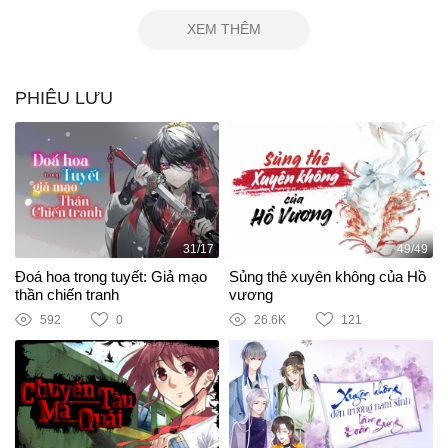
XEM THÊM
PHIÊU LƯU
31/17
49/49
Đoá hoa trong tuyết: Giả mạo
Sủng thê xuyên không của Hồ
thần chiến tranh
vương
592
0
26.6K
121