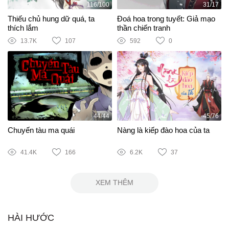
116/100
31/17
Thiếu chủ hung dữ quá, ta
Đoá hoa trong tuyết: Giả mạo
thích lắm
thần chiến tranh
13.7K
107
592
0
44/44
45/76
Chuyến tàu ma quái
Nàng là kiếp đào hoa của ta
41.4K
166
6.2K
37
XEM THÊM
HÀI HƯỚC