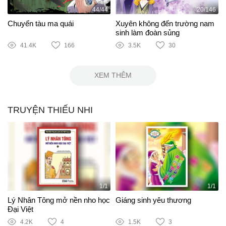
44/44
20/146
Chuyến tàu ma quái
Xuyên không đến trường nam
sinh làm đoàn sủng
41.4K
166
3.5K
30
XEM THÊM
TRUYỆN THIẾU NHI
1/1
1/1
Lý Nhân Tông mở nền nho học
Giáng sinh yêu thương
Đại Việt
4.2K
4
1.5K
3