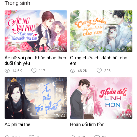
Trọng sinh
115/100
107/364
Ác nữ vai phụ: Khúc nhạc theo
Cưng chiều chỉ dành hết cho
đuổi tình yêu
em
14.5K
117
46.2K
326
17/104
52/83
Ác phi tái thế
Hoán đổi linh hồn