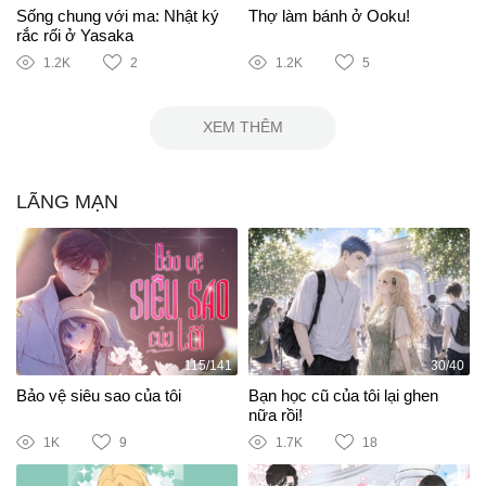
Sống chung với ma: Nhật ký
Thợ làm bánh ở Ooku!
rắc rối ở Yasaka
1.2K
2
1.2K
5
XEM THÊM
LÃNG MẠN
115/141
30/40
Bảo vệ siêu sao của tôi
Bạn học cũ của tôi lại ghen
nữa rồi!
1K
9
1.7K
18