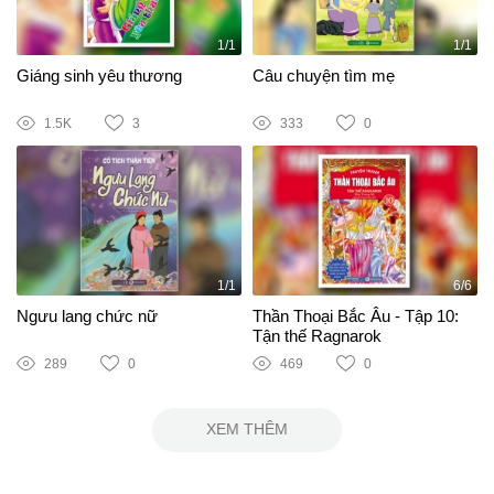
1/1
1/1
Giáng sinh yêu thương
Câu chuyện tìm mẹ
1.5K
3
333
0
1/1
6/6
Ngưu lang chức nữ
Thần Thoại Bắc Âu - Tập 10:
Tận thế Ragnarok
289
0
469
0
XEM THÊM