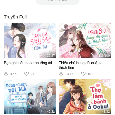
Truyện Full
26/27
116/100
Bạn gái siêu sao của tổng tài
Thiếu chủ hung dữ quá, ta
thích lắm
4.5K
27
13.7K
107
42/22
43/32