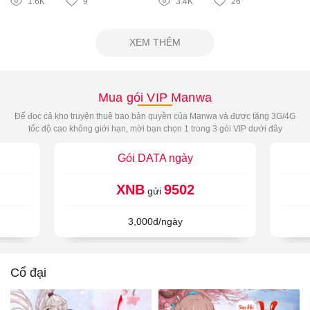
1.6K
9
3.4K
26
XEM THÊM
Mua gói VIP Manwa
Để đọc cả kho truyện thuê bao bản quyền của Manwa và được tặng 3G/4G
tốc độ cao không giới hạn, mời bạn chọn 1 trong 3 gói VIP dưới đây
Gói DATA ngày
XNB
9502
gửi
3,000đ/ngày
Cổ đại