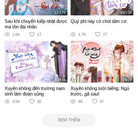
12/170
45/158
Sau khi chuyển kiếp nhặt được
Quý phi này có chút tâm cơ
ma tôn đại nhân
1.8K
17
4.7K
27
20/146
24/29
Xuyên không đến trường nam
Xuyên không lười biếng: Ngủ
sinh làm đoàn sủng
trước, gả sau!
3.5K
30
8K
67
XEM THÊM