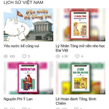
LỊCH SỬ VIỆT NAM
4/4
1/1
Yêu nước kể cũng vui
Lý Nhân Tông mở nền nho học
Đại Việt
435
5
4.2K
4
1/1
1/1
Nguyên Phi Ỷ Lan
Lê Hoàn đánh Tống, Bình
Chiêm