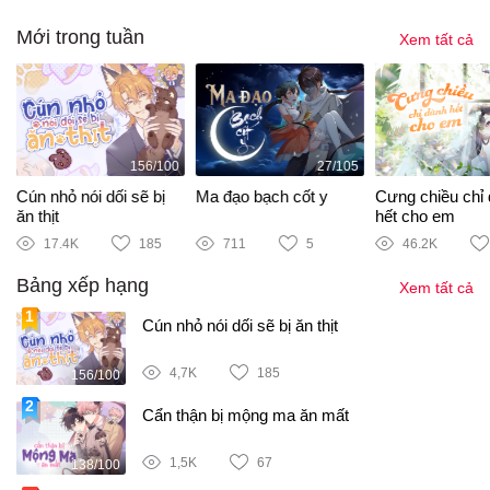
Mới trong tuần
Xem tất cả
156/100
27/105
i
Cún nhỏ nói dối sẽ bị
Ma đạo bạch cốt y
Cưng chiều chỉ
ăn thịt
hết cho em
17.4K
185
711
5
46.2K
Bảng xếp hạng
Xem tất cả
Cún nhỏ nói dối sẽ bị ăn thịt
4,7K
185
156/100
Cẩn thận bị mộng ma ăn mất
1,5K
67
138/100