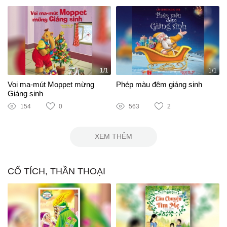
1/1
1/1
Voi ma-mút Moppet mừng
Phép màu đêm giáng sinh
Giáng sinh
154
0
563
2
XEM THÊM
CỔ TÍCH, THẦN THOẠI