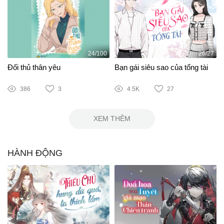
24/100
26/27
Đối thủ thân yêu
Bạn gái siêu sao của tổng tài
386
3
4.5K
27
XEM THÊM
HÀNH ĐỘNG