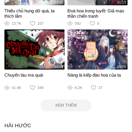
116/100
31/17
Thiếu chủ hung dữ quá, ta
Đoá hoa trong tuyết: Giả mạo
thích lắm
thần chiến tranh
13.7K
107
592
0
44/44
45/76
Chuyến tàu ma quái
Nàng là kiếp đào hoa của ta
41.4K
166
6.2K
37
XEM THÊM
HÀI HƯỚC