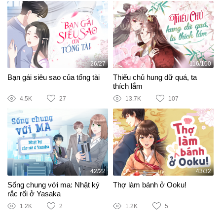
26/27
116/100
Bạn gái siêu sao của tổng tài
Thiếu chủ hung dữ quá, ta
thích lắm
4.5K
27
13.7K
107
42/22
43/32
Sống chung với ma: Nhật ký
Thợ làm bánh ở Ooku!
rắc rối ở Yasaka
1.2K
2
1.2K
5