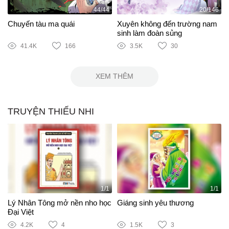
44/44
20/146
Chuyến tàu ma quái
Xuyên không đến trường nam
sinh làm đoàn sủng
41.4K
166
3.5K
30
XEM THÊM
TRUYỆN THIẾU NHI
1/1
1/1
Lý Nhân Tông mở nền nho học
Giáng sinh yêu thương
Đại Việt
4.2K
4
1.5K
3