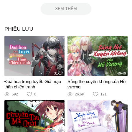
XEM THÊM
PHIÊU LƯU
31/17
49/49
Đoá hoa trong tuyết: Giả mạo
Sủng thê xuyên không của Hồ
thần chiến tranh
vương
592
0
26.6K
121