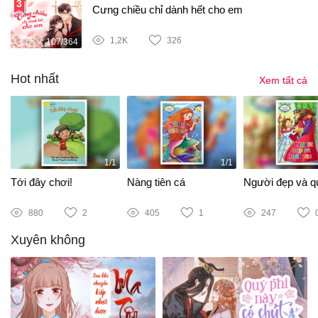
Cưng chiều chỉ dành hết cho em
1,2K
326
107/364
Hot nhất
Xem tất cả
1/1
1/1
Tới đây chơi!
Nàng tiên cá
Người đẹp và qu
880
2
405
1
247
Xuyên không