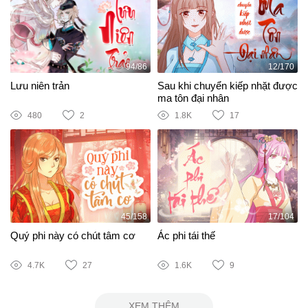
94/86
12/170
Lưu niên trản
Sau khi chuyển kiếp nhặt được
ma tôn đại nhân
480
2
1.8K
17
45/158
17/104
Quý phi này có chút tâm cơ
Ác phi tái thế
4.7K
27
1.6K
9
XEM THÊM