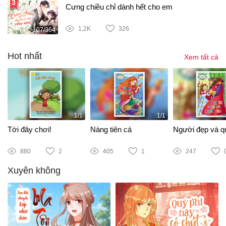
Cưng chiều chỉ dành hết cho em
1,2K
326
107/364
Hot nhất
Xem tất cả
1/1
1/1
Tới đây chơi!
Nàng tiên cá
Người đẹp và qu
880
2
405
1
247
Xuyên không