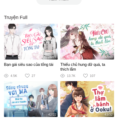
Truyện Full
26/27
116/100
Bạn gái siêu sao của tổng tài
Thiếu chủ hung dữ quá, ta
thích lắm
4.5K
27
13.7K
107
42/22
43/32