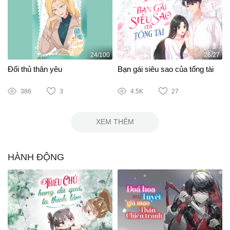
24/100
26/27
Đối thủ thân yêu
Bạn gái siêu sao của tổng tài
386
3
4.5K
27
XEM THÊM
HÀNH ĐỘNG