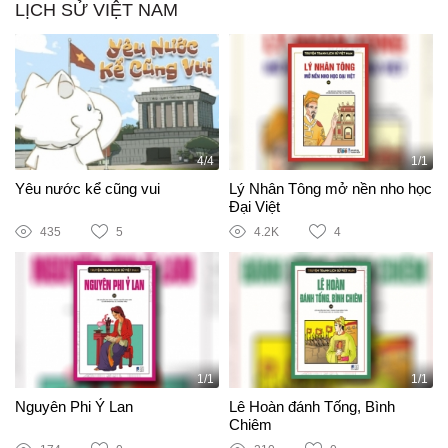
LỊCH SỬ VIỆT NAM
4/4
1/1
Yêu nước kể cũng vui
Lý Nhân Tông mở nền nho học
Đại Việt
435
5
4.2K
4
1/1
1/1
Nguyên Phi Ỷ Lan
Lê Hoàn đánh Tống, Bình
Chiêm