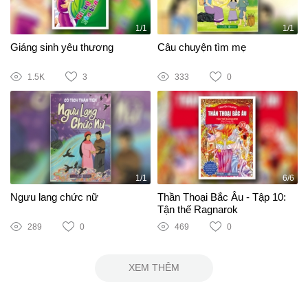
1/1
1/1
Giáng sinh yêu thương
Câu chuyện tìm mẹ
1.5K
3
333
0
1/1
6/6
Ngưu lang chức nữ
Thần Thoại Bắc Âu - Tập 10:
Tận thế Ragnarok
289
0
469
0
XEM THÊM