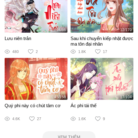
94/86
12/170
Lưu niên trản
Sau khi chuyển kiếp nhặt được
ma tôn đại nhân
480
2
1.8K
17
45/158
17/104
Quý phi này có chút tâm cơ
Ác phi tái thế
4.6K
27
1.6K
9
XEM THÊM