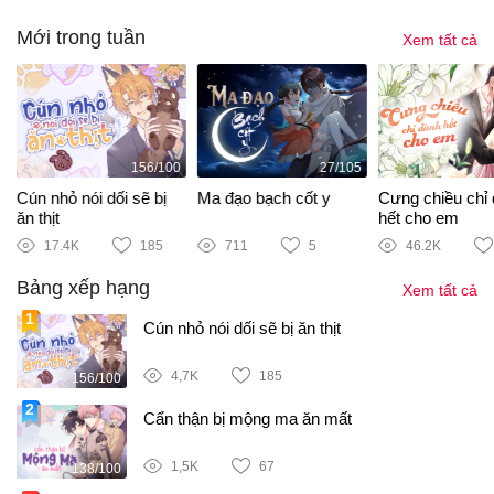
Mới trong tuần
Xem tất cả
156/100
27/105
i
Cún nhỏ nói dối sẽ bị
Ma đạo bạch cốt y
Cưng chiều chỉ
ăn thịt
hết cho em
17.4K
185
711
5
46.2K
Bảng xếp hạng
Xem tất cả
Cún nhỏ nói dối sẽ bị ăn thịt
4,7K
185
156/100
Cẩn thận bị mộng ma ăn mất
1,5K
67
138/100