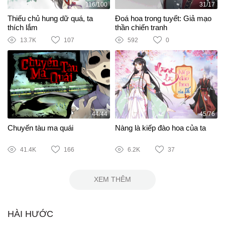
116/100
31/17
Thiếu chủ hung dữ quá, ta
Đoá hoa trong tuyết: Giả mạo
thích lắm
thần chiến tranh
13.7K
107
592
0
44/44
45/76
Chuyến tàu ma quái
Nàng là kiếp đào hoa của ta
41.4K
166
6.2K
37
XEM THÊM
HÀI HƯỚC