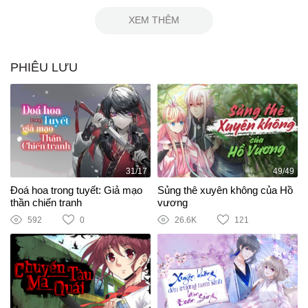
XEM THÊM
PHIÊU LƯU
31/17
49/49
Đoá hoa trong tuyết: Giả mạo
Sủng thê xuyên không của Hồ
thần chiến tranh
vương
592
0
26.6K
121