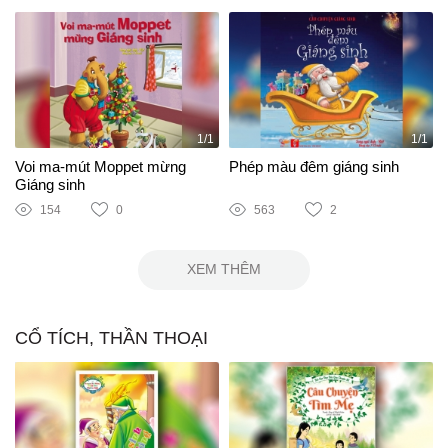
1/1
1/1
Voi ma-mút Moppet mừng
Phép màu đêm giáng sinh
Giáng sinh
154
0
563
2
XEM THÊM
CỔ TÍCH, THẦN THOẠI