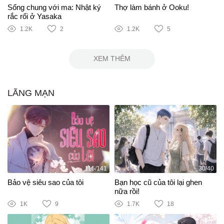
Sống chung với ma: Nhật ký
Thợ làm bánh ở Ooku!
rắc rối ở Yasaka
1.2K
2
1.2K
5
XEM THÊM
LÃNG MẠN
115/141
30/40
Bảo vệ siêu sao của tôi
Bạn học cũ của tôi lại ghen
nữa rồi!
1K
9
1.7K
18