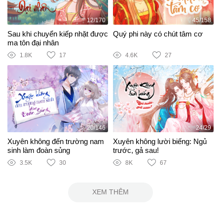
12/170
45/158
Sau khi chuyển kiếp nhặt được
Quý phi này có chút tâm cơ
ma tôn đại nhân
1.8K
17
4.6K
27
20/146
24/29
Xuyên không đến trường nam
Xuyên không lười biếng: Ngủ
sinh làm đoàn sủng
trước, gả sau!
3.5K
30
8K
67
XEM THÊM