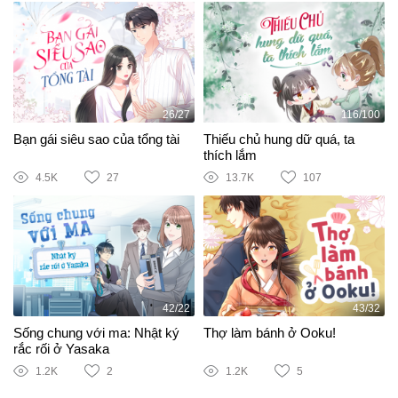
26/27
116/100
Bạn gái siêu sao của tổng tài
Thiếu chủ hung dữ quá, ta
thích lắm
4.5K
27
13.7K
107
42/22
43/32
Sống chung với ma: Nhật ký
Thợ làm bánh ở Ooku!
rắc rối ở Yasaka
1.2K
2
1.2K
5