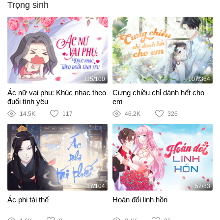
Trọng sinh
115/100
107/364
Ác nữ vai phụ: Khúc nhạc theo
Cưng chiều chỉ dành hết cho
đuổi tình yêu
em
14.5K
117
46.2K
326
17/104
52/83
Ác phi tái thế
Hoán đổi linh hồn