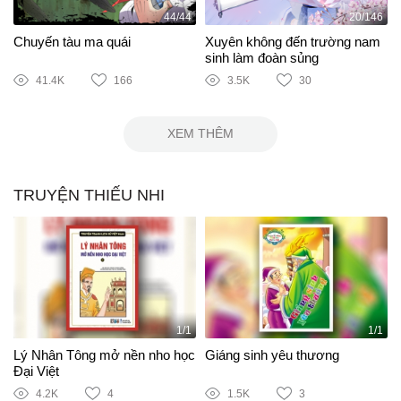
44/44
20/146
Chuyến tàu ma quái
Xuyên không đến trường nam
sinh làm đoàn sủng
41.4K
166
3.5K
30
XEM THÊM
TRUYỆN THIẾU NHI
1/1
1/1
Lý Nhân Tông mở nền nho học
Giáng sinh yêu thương
Đại Việt
4.2K
4
1.5K
3