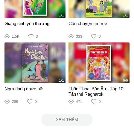
1/1
1/1
Giáng sinh yêu thương
Câu chuyện tìm mẹ
1.5K
3
333
0
1/1
6/6
Ngưu lang chức nữ
Thần Thoại Bắc Âu - Tập 10:
Tận thế Ragnarok
289
0
471
0
XEM THÊM