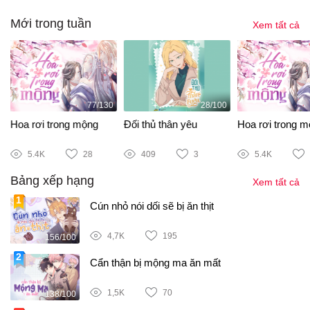
Mới trong tuần
Xem tất cả
77/130
28/100
Hoa rơi trong mộng
Đối thủ thân yêu
Hoa rơi trong 
5.4K
28
409
3
5.4K
Bảng xếp hạng
Xem tất cả
Cún nhỏ nói dối sẽ bị ăn thịt
4,7K
195
156/100
Cẩn thận bị mộng ma ăn mất
1,5K
70
138/100