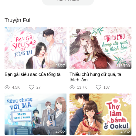
Truyện Full
26/27
116/100
Bạn gái siêu sao của tổng tài
Thiếu chủ hung dữ quá, ta
thích lắm
4.5K
27
13.7K
107
42/22
43/32