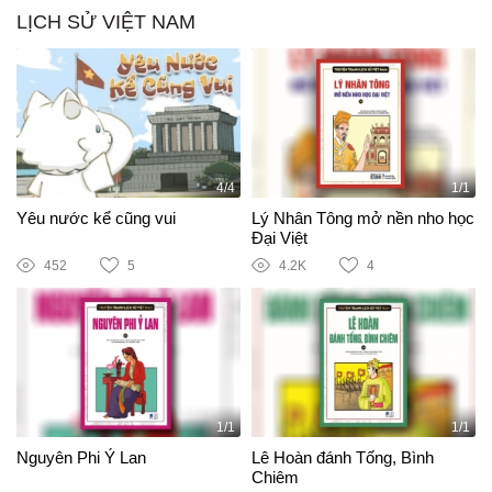
LỊCH SỬ VIỆT NAM
4/4
1/1
Yêu nước kể cũng vui
Lý Nhân Tông mở nền nho học
Đại Việt
452
5
4.2K
4
1/1
1/1
Nguyên Phi Ỷ Lan
Lê Hoàn đánh Tống, Bình
Chiêm