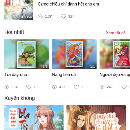
Cưng chiều chỉ dành hết cho em
1,3K
327
107/364
Hot nhất
Xem tất cả
1/1
1/1
Tới đây chơi!
Nàng tiên cá
Người đẹp và qu
884
2
413
1
247
Xuyên không