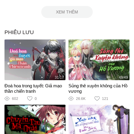
XEM THÊM
PHIÊU LƯU
31/17
49/49
Đoá hoa trong tuyết: Giả mạo
Sủng thê xuyên không của Hồ
thần chiến tranh
vương
602
0
26.6K
121