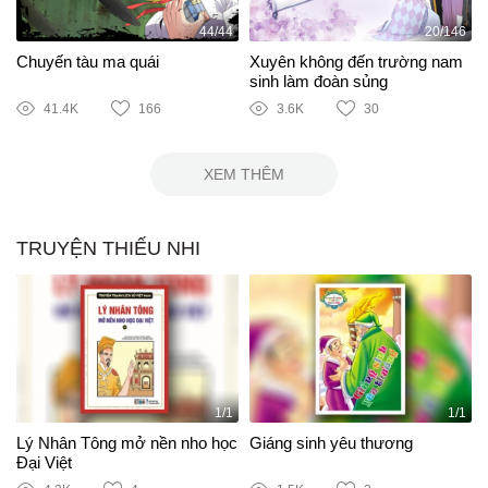
44/44
20/146
Chuyến tàu ma quái
Xuyên không đến trường nam
sinh làm đoàn sủng
41.4K
166
3.6K
30
XEM THÊM
TRUYỆN THIẾU NHI
1/1
1/1
Lý Nhân Tông mở nền nho học
Giáng sinh yêu thương
Đại Việt