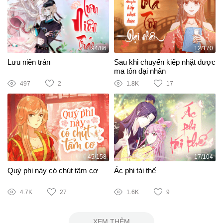
94/86
12/170
Lưu niên trản
Sau khi chuyển kiếp nhặt được
ma tôn đại nhân
497
2
1.8K
17
45/158
17/104
Quý phi này có chút tâm cơ
Ác phi tái thế
4.7K
27
1.6K
9
XEM THÊM