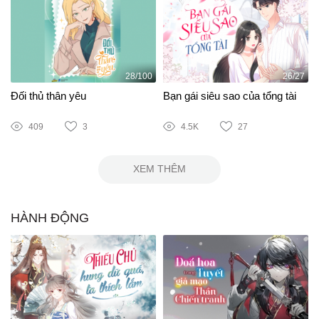
28/100
26/27
Đối thủ thân yêu
Bạn gái siêu sao của tổng tài
409
3
4.5K
27
XEM THÊM
HÀNH ĐỘNG