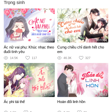
Trọng sinh
115/100
107/364
Ác nữ vai phụ: Khúc nhạc theo
Cưng chiều chỉ dành hết cho
đuổi tình yêu
em
14.5K
117
46.3K
327
17/104
52/83
Ác phi tái thế
Hoán đổi linh hồn