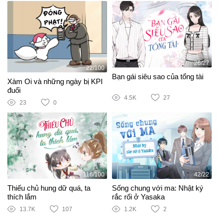
26/27
22/100
Bạn gái siêu sao của tổng tài
Xàm Oi và những ngày bị KPI
đuổi
4.5K
27
23
0
116/100
42/22
Thiếu chủ hung dữ quá, ta
Sống chung với ma: Nhật ký
thích lắm
rắc rối ở Yasaka
13.7K
107
1.2K
2