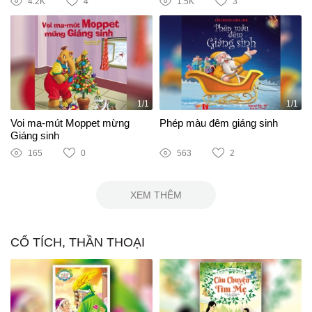
4.2K
4
1.5K
3
1/1
1/1
Voi ma-mút Moppet mừng
Phép màu đêm giáng sinh
Giáng sinh
165
0
563
2
XEM THÊM
CỔ TÍCH, THẦN THOẠI