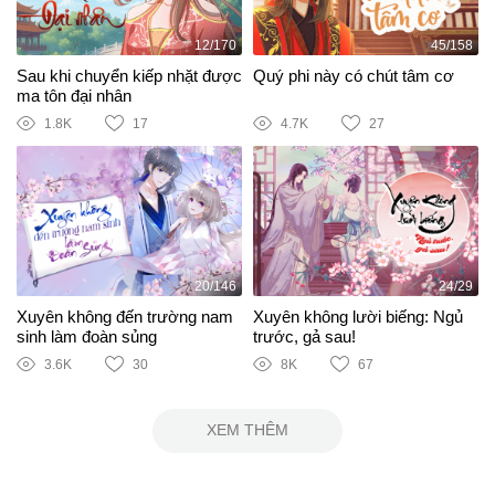
12/170
45/158
Sau khi chuyển kiếp nhặt được
Quý phi này có chút tâm cơ
ma tôn đại nhân
1.8K
17
4.7K
27
20/146
24/29
Xuyên không đến trường nam
Xuyên không lười biếng: Ngủ
sinh làm đoàn sủng
trước, gả sau!
3.6K
30
8K
67
XEM THÊM