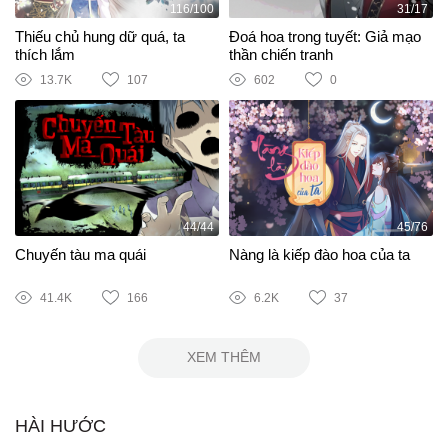
116/100
31/17
Thiếu chủ hung dữ quá, ta
Đoá hoa trong tuyết: Giả mạo
thích lắm
thần chiến tranh
13.7K
107
602
0
44/44
45/76
Chuyến tàu ma quái
Nàng là kiếp đào hoa của ta
41.4K
166
6.2K
37
XEM THÊM
HÀI HƯỚC