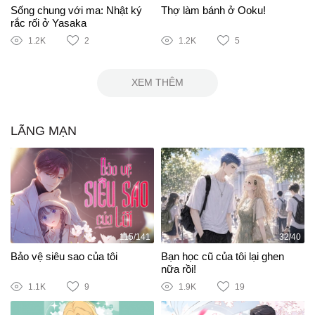
Sống chung với ma: Nhật ký
Thợ làm bánh ở Ooku!
rắc rối ở Yasaka
1.2K
2
1.2K
5
XEM THÊM
LÃNG MẠN
115/141
32/40
Bảo vệ siêu sao của tôi
Bạn học cũ của tôi lại ghen
nữa rồi!
1.1K
9
1.9K
19