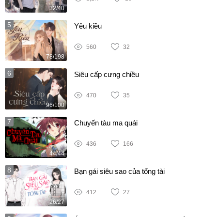
32/40
5
Yêu kiều
560
32
78/198
6
Siêu cấp cưng chiều
470
35
96/100
7
Chuyến tàu ma quái
436
166
44/44
8
Bạn gái siêu sao của tổng tài
412
27
26/27