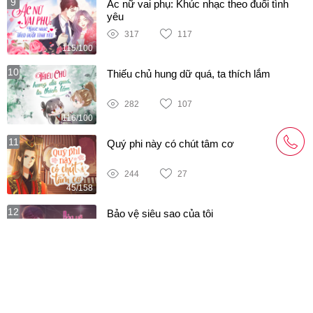
9
Ác nữ vai phụ: Khúc nhạc theo đuổi tình
yêu
317
117
115/100
10
Thiếu chủ hung dữ quá, ta thích lắm
282
107
116/100
11
Quý phi này có chút tâm cơ
244
27
45/158
12
Bảo vệ siêu sao của tôi
205
9
115/141
13
Xuyên không lười biếng: Ngủ trước, gả
sau!