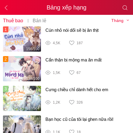
Bảng xếp hạng
Thuê bao
Bán lẻ
1
Cún nhỏ nói dối sẽ bị ăn thịt
4,5K
187
156/100
2
Cẩn thận bị mộng ma ăn mất
1,5K
67
138/100
3
Cưng chiều chỉ dành hết cho em
1,2K
326
107/364
4
Bạn học cũ của tôi lại ghen nữa rồi!
1,1K
18