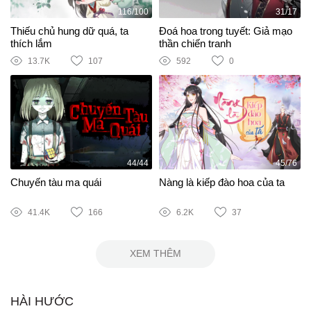
116/100
31/17
Thiếu chủ hung dữ quá, ta
Đoá hoa trong tuyết: Giả mạo
thích lắm
thần chiến tranh
13.7K
107
592
0
44/44
45/76
Chuyến tàu ma quái
Nàng là kiếp đào hoa của ta
41.4K
166
6.2K
37
XEM THÊM
HÀI HƯỚC