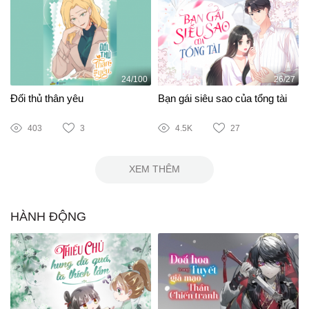
24/100
26/27
Đối thủ thân yêu
Bạn gái siêu sao của tổng tài
403
3
4.5K
27
XEM THÊM
HÀNH ĐỘNG