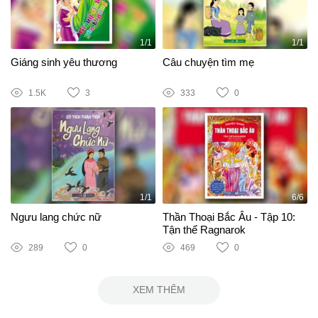
1/1
1/1
Giáng sinh yêu thương
Câu chuyện tìm mẹ
1.5K
3
333
0
1/1
6/6
Ngưu lang chức nữ
Thần Thoại Bắc Âu - Tập 10:
Tận thế Ragnarok
289
0
469
0
XEM THÊM