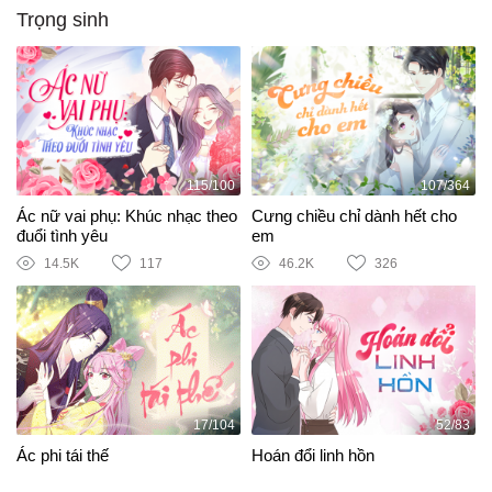
Trọng sinh
115/100
107/364
Ác nữ vai phụ: Khúc nhạc theo
Cưng chiều chỉ dành hết cho
đuổi tình yêu
em
14.5K
117
46.2K
326
17/104
52/83
Ác phi tái thế
Hoán đổi linh hồn