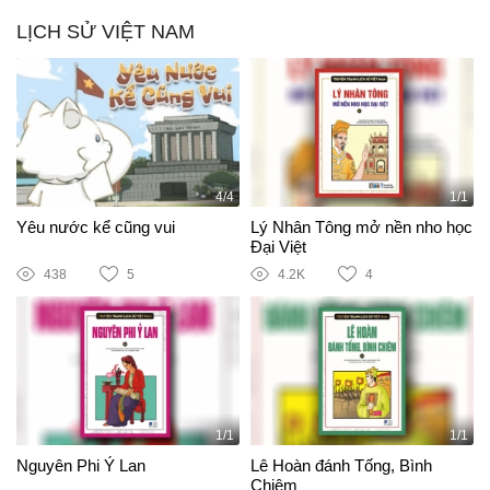
LỊCH SỬ VIỆT NAM
4/4
1/1
Yêu nước kể cũng vui
Lý Nhân Tông mở nền nho học
Đại Việt
438
5
4.2K
4
1/1
1/1
Nguyên Phi Ỷ Lan
Lê Hoàn đánh Tống, Bình
Chiêm