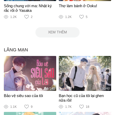
Sống chung với ma: Nhật ký
Thợ làm bánh ở Ooku!
rắc rối ở Yasaka
1.2K
2
1.2K
5
XEM THÊM
LÃNG MẠN
115/141
32/40
Bảo vệ siêu sao của tôi
Bạn học cũ của tôi lại ghen
nữa rồi!
1.1K
9
1.7K
18