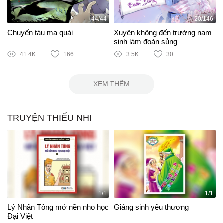
44/44
20/146
Chuyến tàu ma quái
Xuyên không đến trường nam
sinh làm đoàn sủng
41.4K
166
3.5K
30
XEM THÊM
TRUYỆN THIẾU NHI
1/1
1/1
Lý Nhân Tông mở nền nho học
Giáng sinh yêu thương
Đại Việt