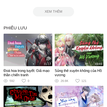
XEM THÊM
PHIÊU LƯU
31/17
49/49
Đoá hoa trong tuyết: Giả mạo
Sủng thê xuyên không của Hồ
thần chiến tranh
vương
592
0
26.6K
121