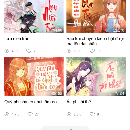
94/86
12/170
Lưu niên trản
Sau khi chuyển kiếp nhặt được
ma tôn đại nhân
490
2
1.8K
17
45/158
17/104
Quý phi này có chút tâm cơ
Ác phi tái thế
4.7K
27
1.6K
9