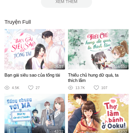
XEM THÊM
Truyện Full
26/27
116/100
Bạn gái siêu sao của tổng tài
Thiếu chủ hung dữ quá, ta
thích lắm
4.5K
27
13.7K
107
42/22
43/32