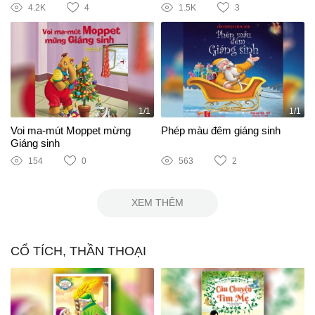
4.2K
4
1.5K
3
1/1
1/1
Voi ma-mút Moppet mừng
Phép màu đêm giáng sinh
Giáng sinh
154
0
563
2
XEM THÊM
CỔ TÍCH, THẦN THOẠI