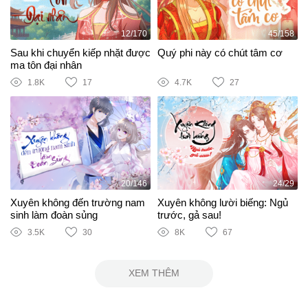
12/170
45/158
Sau khi chuyển kiếp nhặt được
Quý phi này có chút tâm cơ
ma tôn đại nhân
1.8K
17
4.7K
27
20/146
24/29
Xuyên không đến trường nam
Xuyên không lười biếng: Ngủ
sinh làm đoàn sủng
trước, gả sau!
3.5K
30
8K
67
XEM THÊM