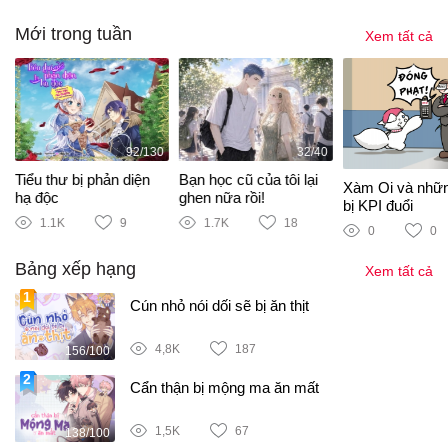
Mới trong tuần
Xem tất cả
92/130
32/40
Tiểu thư bị phản diện
Bạn học cũ của tôi lại
Xàm Oi và nhữ
hạ độc
ghen nữa rồi!
bị KPI đuổi
1.1K
9
1.7K
18
0
0
Bảng xếp hạng
Xem tất cả
Cún nhỏ nói dối sẽ bị ăn thịt
4,8K
187
156/100
Cẩn thận bị mộng ma ăn mất
1,5K
67
138/100