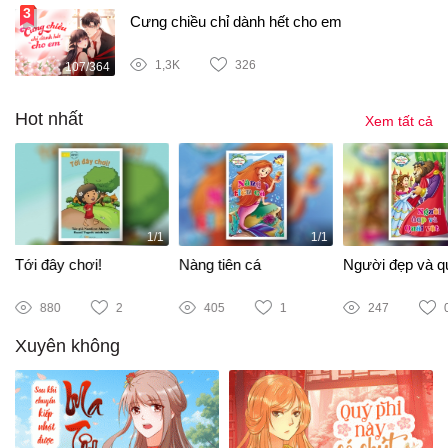
Cưng chiều chỉ dành hết cho em
1,3K
326
107/364
Hot nhất
Xem tất cả
1/1
1/1
Tới đây chơi!
Nàng tiên cá
Người đẹp và qu
880
2
405
1
247
Xuyên không