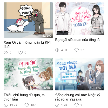
26/27
22/100
Bạn gái siêu sao của tổng tài
Xàm Oi và những ngày bị KPI
đuổi
4.5K
27
0
0
116/100
42/22
Thiếu chủ hung dữ quá, ta
Sống chung với ma: Nhật ký
thích lắm
rắc rối ở Yasaka
13.7K
107
1.2K
2