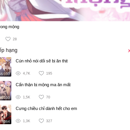
trong mộng
28
ếp hạng
X
Cún nhỏ nói dối sẽ bị ăn thịt
4,7K
195
56/100
Cẩn thận bị mộng ma ăn mất
1,5K
70
38/100
Cưng chiều chỉ dành hết cho em
1,3K
327
07/364