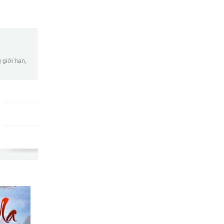
 giới hạn,
Gói DATA tuần
DKB7
9502
gửi
15,000đ/tuần