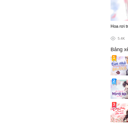
28/100
Hoa rơi 
5.4K
Bảng x
1
1
1