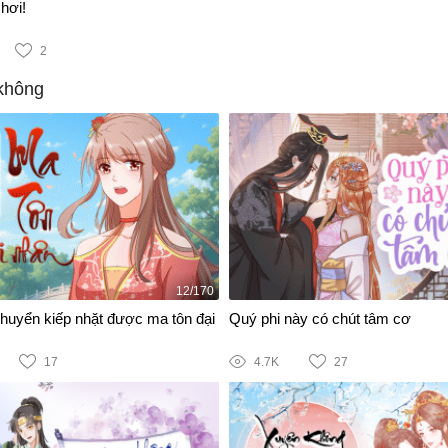
hơi!
2
không
12/170
chuyển kiếp nhặt được ma tôn đại
Quý phi này có chút tâm cơ
17
4.7K
27