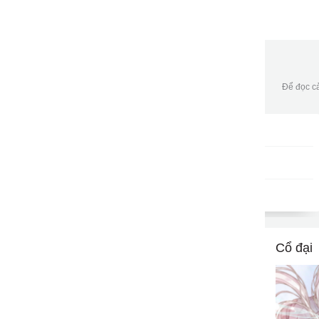
Để đọc cả
Gói DATA tháng
DKB30
9502
gửi
50,000đ/tháng
Cổ đại