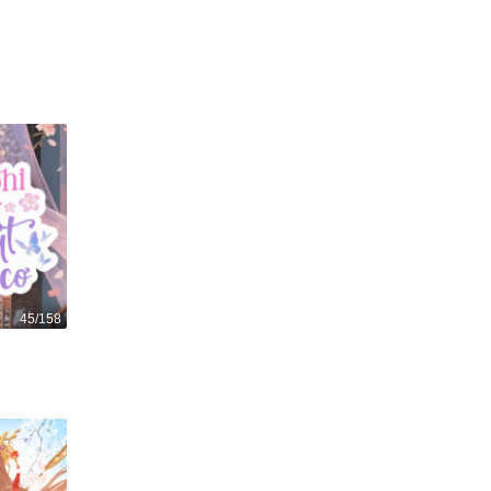
Nàng tiên cá
413
1
45/158