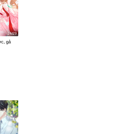
24/29
ớc, gả