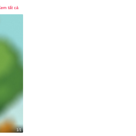
em tất cả
1/1