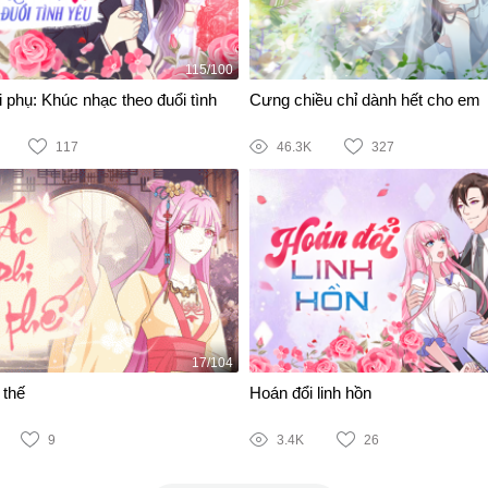
115/100
 phụ: Khúc nhạc theo đuổi tình
Cưng chiều chỉ dành hết cho em
117
46.3K
327
17/104
 thế
Hoán đổi linh hồn
9
3.4K
26