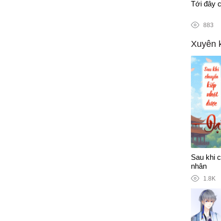
n tranh chống Covid-19
Tới đây c
883
Xuyên 
Sau khi 
nhân
1.8K