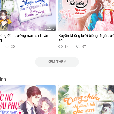
20/146
ông đến trường nam sinh làm
Xuyên không lười biếng: Ngủ trư
g
sau!
30
8K
67
XEM THÊM
inh