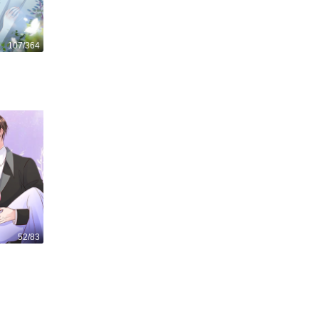
107/364
52/83