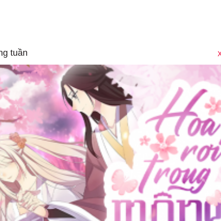
ng tuần
X