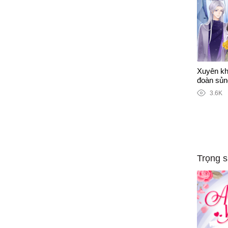
Xuyên kh
đoàn sủn
3.6K
Trọng s