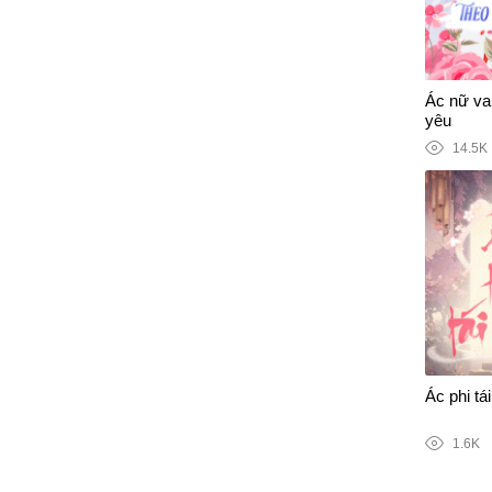
Ác nữ vai
yêu
14.5K
Ác phi tái
1.6K