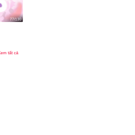
77/130
Đối thủ thân yêu
406
3
em tất cả