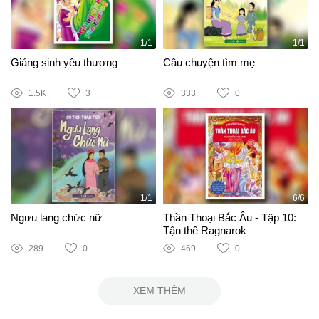
1/1
1/1
Giáng sinh yêu thương
Câu chuyện tìm mẹ
1.5K
3
333
0
1/1
6/6
Ngưu lang chức nữ
Thần Thoại Bắc Âu - Tập 10:
Tận thế Ragnarok
289
0
469
0
XEM THÊM