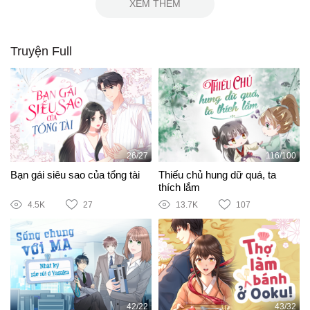
XEM THÊM
Truyện Full
26/27
116/100
Bạn gái siêu sao của tổng tài
Thiếu chủ hung dữ quá, ta
thích lắm
4.5K
27
13.7K
107
42/22
43/32