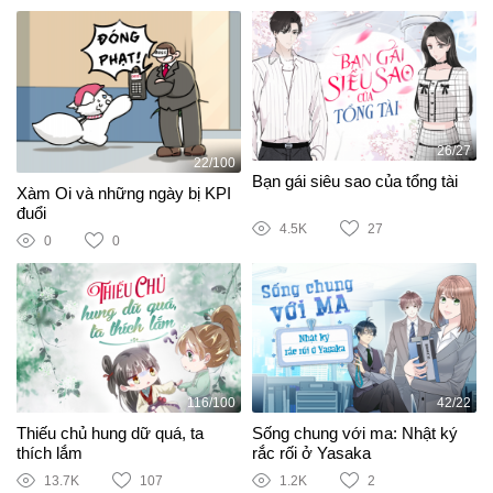
26/27
22/100
Bạn gái siêu sao của tổng tài
Xàm Oi và những ngày bị KPI
đuổi
4.5K
27
0
0
116/100
42/22
Thiếu chủ hung dữ quá, ta
Sống chung với ma: Nhật ký
thích lắm
rắc rối ở Yasaka
13.7K
107
1.2K
2