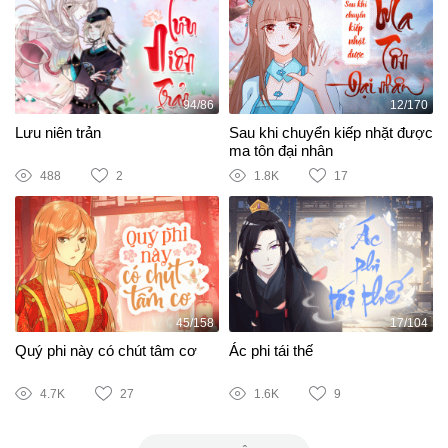
94/86
12/170
Lưu niên trản
Sau khi chuyển kiếp nhặt được
ma tôn đại nhân
488
2
1.8K
17
45/158
17/104
Quý phi này có chút tâm cơ
Ác phi tái thế
4.7K
27
1.6K
9