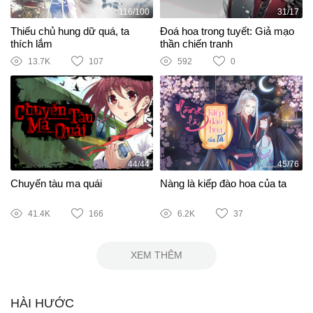
116/100
31/17
Thiếu chủ hung dữ quá, ta
Đoá hoa trong tuyết: Giả mạo
thích lắm
thần chiến tranh
13.7K
107
592
0
44/44
45/76
Chuyến tàu ma quái
Nàng là kiếp đào hoa của ta
41.4K
166
6.2K
37
XEM THÊM
HÀI HƯỚC