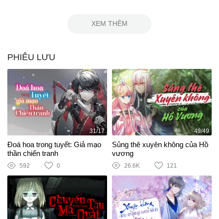
XEM THÊM
PHIÊU LƯU
31/17
49/49
Đoá hoa trong tuyết: Giả mạo
Sủng thê xuyên không của Hồ
thần chiến tranh
vương
592
0
26.6K
121