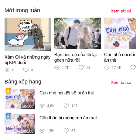
Mới trong tuần
Xem tất cả
30/40
22/100
m
Bạn học cũ của tôi lại
Cún nhỏ nói dối 
Xàm Oi và những ngày
ghen nữa rồi!
ăn thịt
bị KPI đuổi
1.7K
18
17.4K
0
0
Bảng xếp hạng
Xem tất cả
Cún nhỏ nói dối sẽ bị ăn thịt
4,8K
187
156/100
Cẩn thận bị mộng ma ăn mất
1,5K
67
138/100