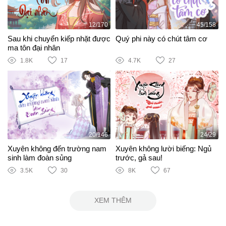
12/170
45/158
Sau khi chuyển kiếp nhặt được
Quý phi này có chút tâm cơ
ma tôn đại nhân
1.8K
17
4.7K
27
20/146
24/29
Xuyên không đến trường nam
Xuyên không lười biếng: Ngủ
sinh làm đoàn sủng
trước, gả sau!
3.5K
30
8K
67
XEM THÊM