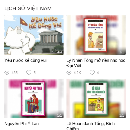
LỊCH SỬ VIỆT NAM
4/4
1/1
Yêu nước kể cũng vui
Lý Nhân Tông mở nền nho học
Đại Việt
435
5
4.2K
4
1/1
1/1
Nguyên Phi Ỷ Lan
Lê Hoàn đánh Tống, Bình
Chiêm