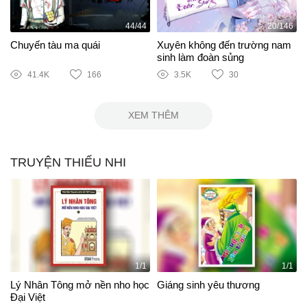
44/44
20/146
Chuyến tàu ma quái
Xuyên không đến trường nam
sinh làm đoàn sủng
41.4K
166
3.5K
30
XEM THÊM
TRUYỆN THIẾU NHI
1/1
1/1
Lý Nhân Tông mở nền nho học
Giáng sinh yêu thương
Đại Việt