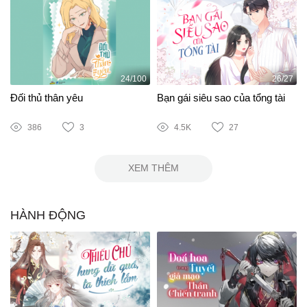
24/100
26/27
Đối thủ thân yêu
Bạn gái siêu sao của tổng tài
386
3
4.5K
27
XEM THÊM
HÀNH ĐỘNG