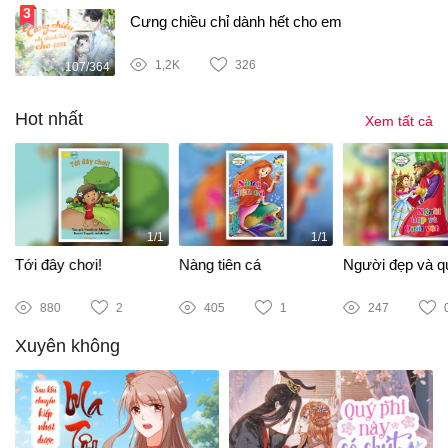
Cưng chiều chỉ dành hết cho em
1,2K
326
107/364
Hot nhất
Xem tất cả
1/1
1/1
Tới đây chơi!
Nàng tiên cá
Người đẹp và qu
880
2
405
1
247
Xuyên không