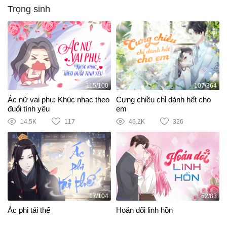
Trọng sinh
115/100
107/364
Ác nữ vai phụ: Khúc nhạc theo
Cưng chiều chỉ dành hết cho
đuổi tình yêu
em
14.5K
117
46.2K
326
17/104
52/83
Ác phi tái thế
Hoán đổi linh hồn