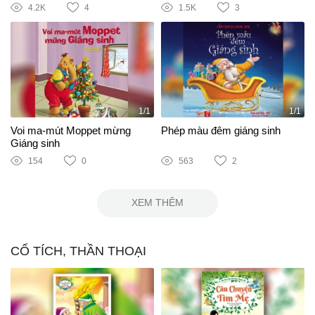
4.2K
4
1.5K
3
1/1
1/1
Voi ma-mút Moppet mừng
Phép màu đêm giáng sinh
Giáng sinh
154
0
563
2
XEM THÊM
CỔ TÍCH, THẦN THOẠI