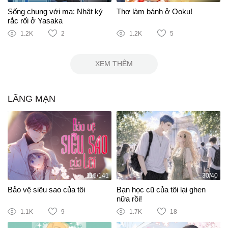
Sống chung với ma: Nhật ký
Thợ làm bánh ở Ooku!
rắc rối ở Yasaka
1.2K
2
1.2K
5
XEM THÊM
LÃNG MẠN
115/141
30/40
Bảo vệ siêu sao của tôi
Bạn học cũ của tôi lại ghen
nữa rồi!
1.1K
9
1.7K
18