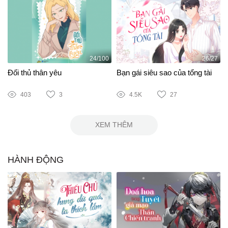
24/100
26/27
Đối thủ thân yêu
Bạn gái siêu sao của tổng tài
403
3
4.5K
27
XEM THÊM
HÀNH ĐỘNG