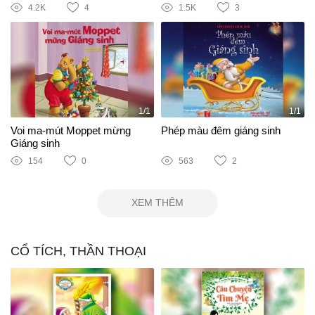
4.2K
4
1.5K
3
1/1
1/1
Voi ma-mút Moppet mừng
Phép màu đêm giáng sinh
Giáng sinh
154
0
563
2
XEM THÊM
CỔ TÍCH, THẦN THOẠI