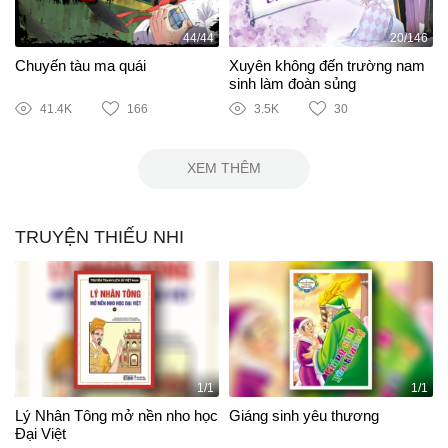
44/44
20/146
Chuyến tàu ma quái
Xuyên không đến trường nam
sinh làm đoàn sủng
41.4K
166
3.5K
30
XEM THÊM
TRUYỆN THIẾU NHI
1/1
1/1
Lý Nhân Tông mở nền nho học
Giáng sinh yêu thương
Đại Việt