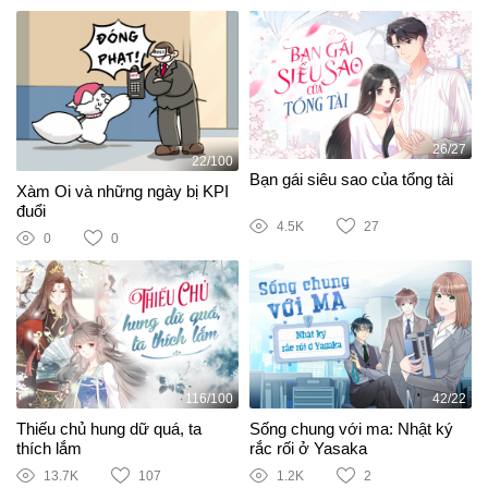
26/27
22/100
Bạn gái siêu sao của tổng tài
Xàm Oi và những ngày bị KPI
đuổi
4.5K
27
0
0
116/100
42/22
Thiếu chủ hung dữ quá, ta
Sống chung với ma: Nhật ký
thích lắm
rắc rối ở Yasaka
13.7K
107
1.2K
2