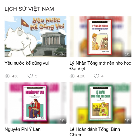
LỊCH SỬ VIỆT NAM
4/4
1/1
Yêu nước kể cũng vui
Lý Nhân Tông mở nền nho học
Đại Việt
438
5
4.2K
4
1/1
1/1
Nguyên Phi Ỷ Lan
Lê Hoàn đánh Tống, Bình
Chiêm