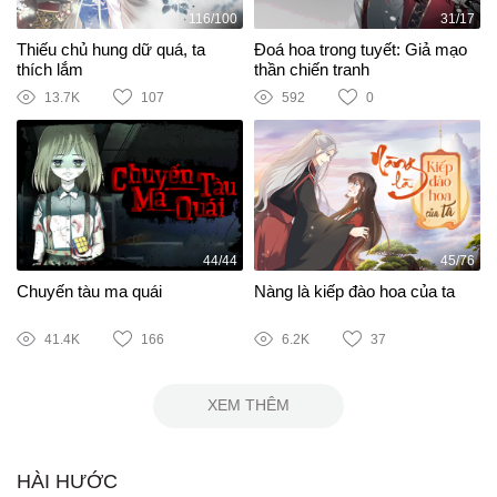
116/100
31/17
Thiếu chủ hung dữ quá, ta
Đoá hoa trong tuyết: Giả mạo
thích lắm
thần chiến tranh
13.7K
107
592
0
44/44
45/76
Chuyến tàu ma quái
Nàng là kiếp đào hoa của ta
41.4K
166
6.2K
37
XEM THÊM
HÀI HƯỚC