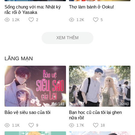
Sống chung với ma: Nhật ký
Thợ làm bánh ở Ooku!
rắc rối ở Yasaka
1.2K
2
1.2K
5
XEM THÊM
LÃNG MẠN
115/141
32/40
Bảo vệ siêu sao của tôi
Bạn học cũ của tôi lại ghen
nữa rồi!
1.1K
9
1.7K
18