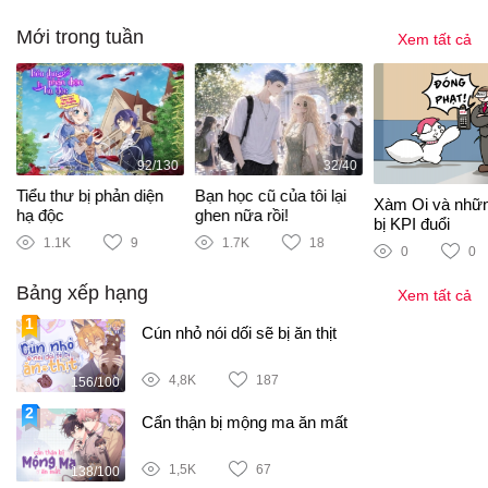
Mới trong tuần
Xem tất cả
92/130
32/40
Tiểu thư bị phản diện
Bạn học cũ của tôi lại
Xàm Oi và nhữ
hạ độc
ghen nữa rồi!
bị KPI đuổi
1.1K
9
1.7K
18
0
0
Bảng xếp hạng
Xem tất cả
Cún nhỏ nói dối sẽ bị ăn thịt
4,8K
187
156/100
Cẩn thận bị mộng ma ăn mất
1,5K
67
138/100