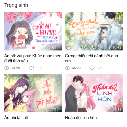
Trọng sinh
115/100
107/364
Ác nữ vai phụ: Khúc nhạc theo
Cưng chiều chỉ dành hết cho
đuổi tình yêu
em
14.5K
117
46.2K
326
17/104
52/83
Ác phi tái thế
Hoán đổi linh hồn