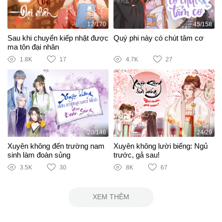
12/170
45/158
Sau khi chuyển kiếp nhặt được
Quý phi này có chút tâm cơ
ma tôn đại nhân
1.8K
17
4.7K
27
20/146
24/29
Xuyên không đến trường nam
Xuyên không lười biếng: Ngủ
sinh làm đoàn sủng
trước, gả sau!
3.5K
30
8K
67
XEM THÊM