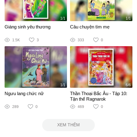
1/1
1/1
Giáng sinh yêu thương
Câu chuyện tìm mẹ
1.5K
3
333
0
1/1
6/6
Ngưu lang chức nữ
Thần Thoại Bắc Âu - Tập 10:
Tận thế Ragnarok
289
0
469
0
XEM THÊM