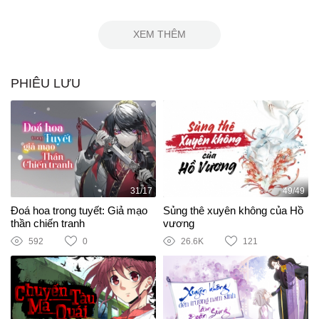
XEM THÊM
PHIÊU LƯU
31/17
49/49
Đoá hoa trong tuyết: Giả mạo
Sủng thê xuyên không của Hồ
thần chiến tranh
vương
592
0
26.6K
121