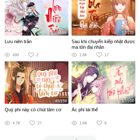
94/86
12/170
Lưu niên trản
Sau khi chuyển kiếp nhặt được
ma tôn đại nhân
490
2
1.8K
17
45/158
17/104
Quý phi này có chút tâm cơ
Ác phi tái thế
4.7K
27
1.6K
9