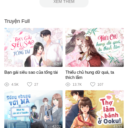
XEM THÊM
Truyện Full
26/27
116/100
Bạn gái siêu sao của tổng tài
Thiếu chủ hung dữ quá, ta
thích lắm
4.5K
27
13.7K
107
42/22
43/32