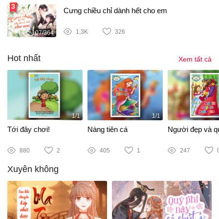
Cưng chiều chỉ dành hết cho em
1,3K
326
107/364
Hot nhất
Xem tất cả
1/1
1/1
Tới đây chơi!
Nàng tiên cá
Người đẹp và qu
880
2
405
1
247
Xuyên không