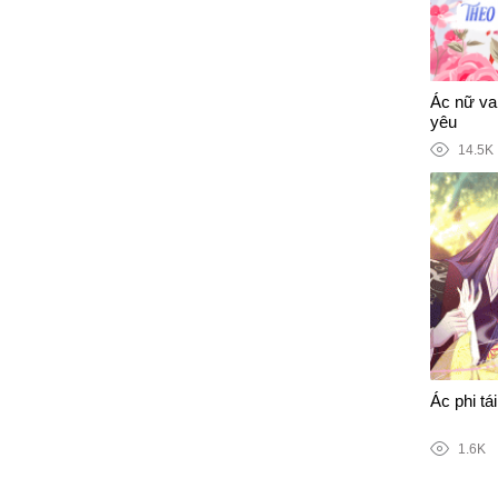
Ác nữ vai
yêu
14.5K
Ác phi tái
1.6K