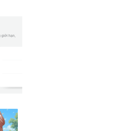
 giới hạn,
Gói DATA tuần
DKB7
9502
gửi
15,000đ/tuần