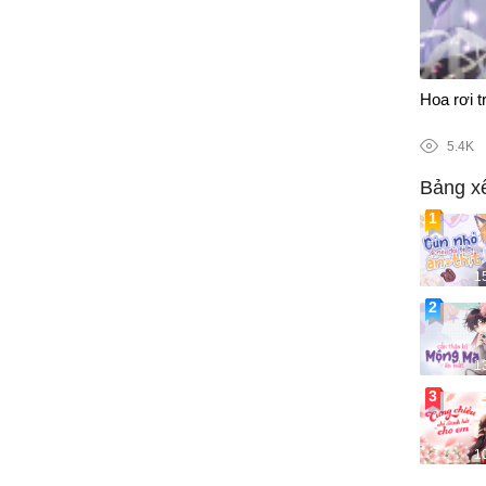
28/100
Hoa rơi 
5.4K
Bảng x
1
1
1