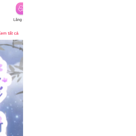
Lãng mạn
Hành động
Hài hước
P
em tất cả