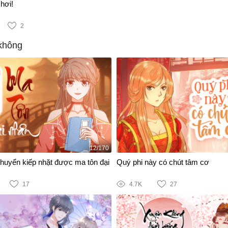
hơi!
2
không
12/170
chuyển kiếp nhặt được ma tôn đại
Quý phi này có chút tâm cơ
17
4.7K
27