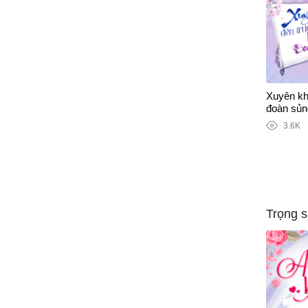
Xuyên kh
đoàn sủn
3.6K
Trọng s