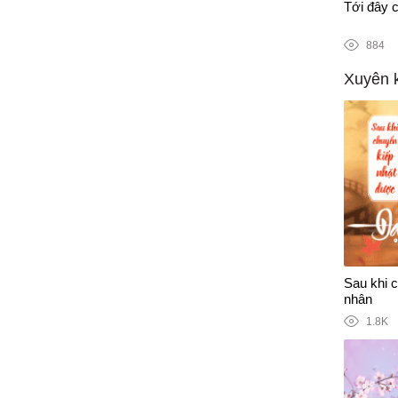
n tranh chống Covid-19
Tới đây c
884
Xuyên 
Sau khi 
nhân
1.8K