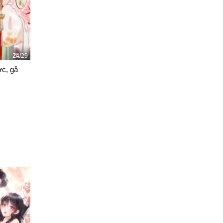
24/29
ớc, gả