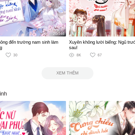
20/146
ông đến trường nam sinh làm
Xuyên không lười biếng: Ngủ trư
g
sau!
30
8K
67
XEM THÊM
inh