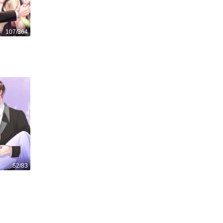
107/364
52/83