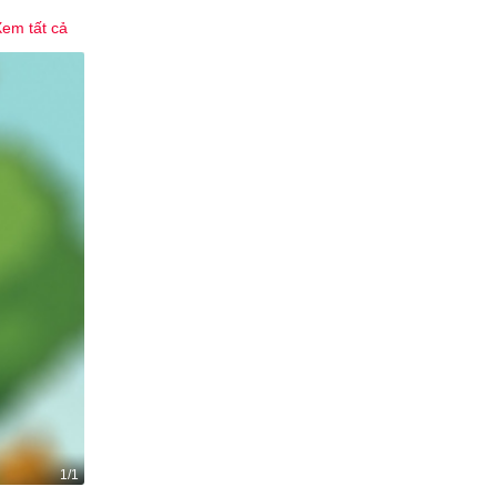
em tất cả
1/1