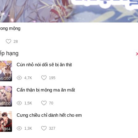
trong mộng
28
ếp hạng
X
Cún nhỏ nói dối sẽ bị ăn thịt
4,7K
195
56/100
Cẩn thận bị mộng ma ăn mất
1,5K
70
38/100
Cưng chiều chỉ dành hết cho em
1,3K
327
07/364