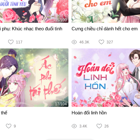
115/100
 phụ: Khúc nhạc theo đuổi tình
Cưng chiều chỉ dành hết cho em
117
46.3K
327
17/104
 thế
Hoán đổi linh hồn
9
3.4K
26