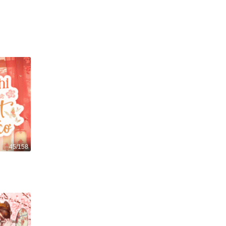
Nàng tiên cá
413
1
45/158