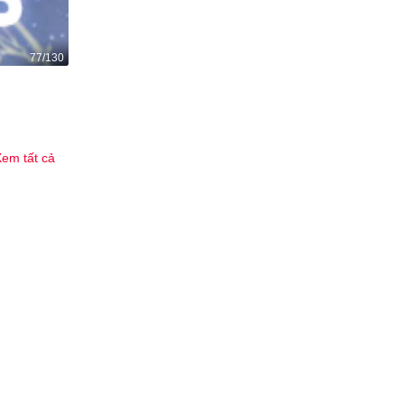
77/130
Đối thủ thân yêu
408
3
em tất cả