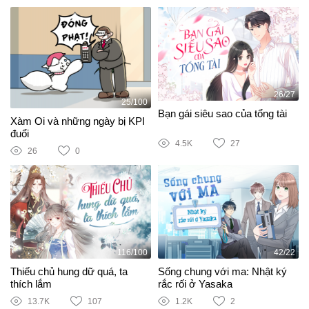
26/27
25/100
Bạn gái siêu sao của tổng tài
Xàm Oi và những ngày bị KPI
đuổi
4.5K
27
26
0
116/100
42/22
Thiếu chủ hung dữ quá, ta
Sống chung với ma: Nhật ký
thích lắm
rắc rối ở Yasaka
13.7K
107
1.2K
2