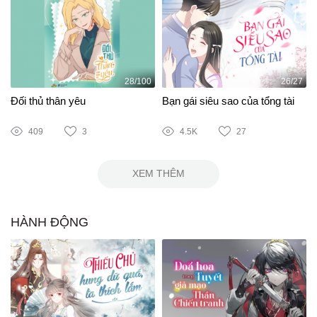
28/100
26/27
Đối thủ thân yêu
Bạn gái siêu sao của tổng tài
409
3
4.5K
27
XEM THÊM
HÀNH ĐỘNG