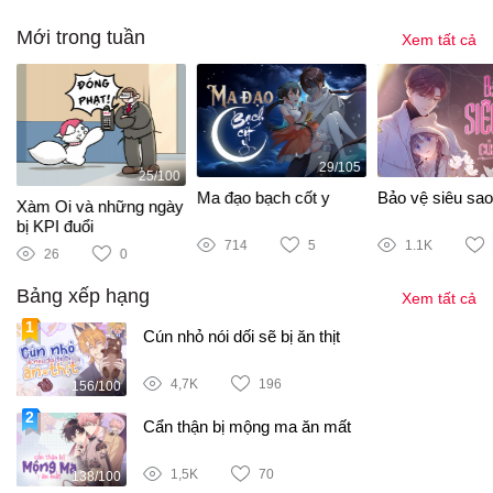
Mới trong tuần
Xem tất cả
29/105
25/100
Ma đạo bạch cốt y
Bảo vệ siêu sao
Xàm Oi và những ngày
bị KPI đuổi
714
5
1.1K
26
0
Bảng xếp hạng
Xem tất cả
Cún nhỏ nói dối sẽ bị ăn thịt
4,7K
196
156/100
Cẩn thận bị mộng ma ăn mất
1,5K
70
138/100