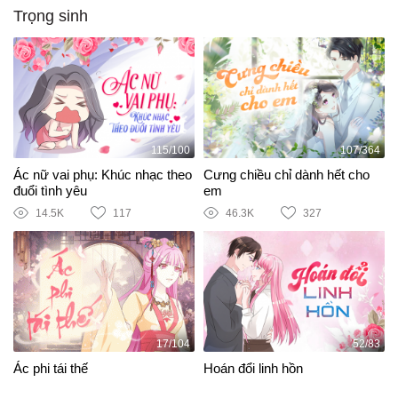
Trọng sinh
115/100
107/364
Ác nữ vai phụ: Khúc nhạc theo
Cưng chiều chỉ dành hết cho
đuổi tình yêu
em
14.5K
117
46.3K
327
17/104
52/83
Ác phi tái thế
Hoán đổi linh hồn