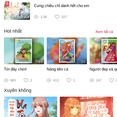
Cưng chiều chỉ dành hết cho em
1,3K
327
107/364
Hot nhất
Xem tất cả
1/1
1/1
Tới đây chơi!
Nàng tiên cá
Người đẹp và qu
885
2
413
1
247
Xuyên không