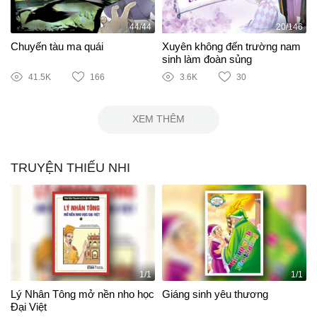
44/44
20/146
Chuyến tàu ma quái
Xuyên không đến trường nam
sinh làm đoàn sủng
41.5K
166
3.6K
30
XEM THÊM
TRUYỆN THIẾU NHI
1/1
1/1
Lý Nhân Tông mở nền nho học
Giáng sinh yêu thương
Đại Việt