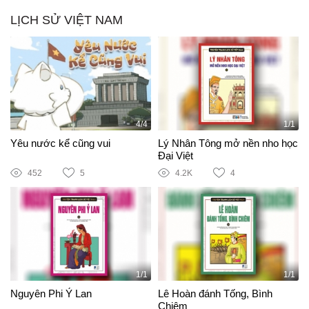
LỊCH SỬ VIỆT NAM
4/4
1/1
Yêu nước kể cũng vui
Lý Nhân Tông mở nền nho học
Đại Việt
452
5
4.2K
4
1/1
1/1
Nguyên Phi Ỷ Lan
Lê Hoàn đánh Tống, Bình
Chiêm