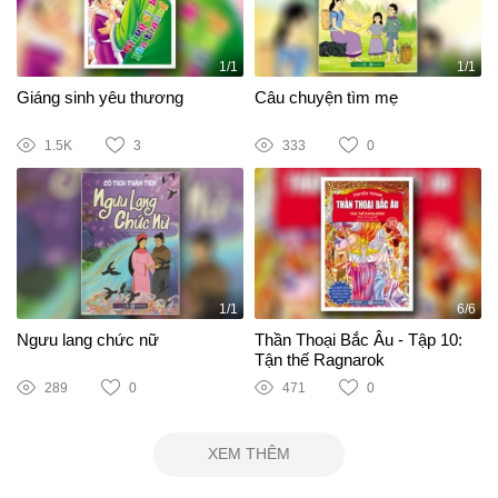
1/1
1/1
Giáng sinh yêu thương
Câu chuyện tìm mẹ
1.5K
3
333
0
1/1
6/6
Ngưu lang chức nữ
Thần Thoại Bắc Âu - Tập 10:
Tận thế Ragnarok
289
0
471
0
XEM THÊM