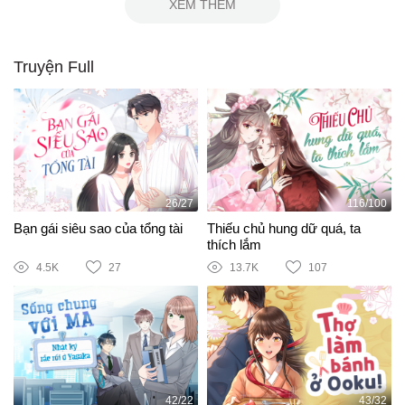
XEM THÊM
Truyện Full
26/27
116/100
Bạn gái siêu sao của tổng tài
Thiếu chủ hung dữ quá, ta
thích lắm
4.5K
27
13.7K
107
42/22
43/32