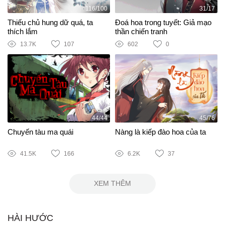
116/100
31/17
Thiếu chủ hung dữ quá, ta
Đoá hoa trong tuyết: Giả mạo
thích lắm
thần chiến tranh
13.7K
107
602
0
44/44
45/76
Chuyến tàu ma quái
Nàng là kiếp đào hoa của ta
41.5K
166
6.2K
37
XEM THÊM
HÀI HƯỚC