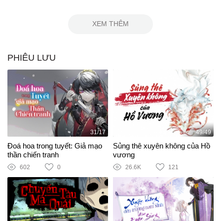
XEM THÊM
PHIÊU LƯU
31/17
49/49
Đoá hoa trong tuyết: Giả mạo
Sủng thê xuyên không của Hồ
thần chiến tranh
vương
602
0
26.6K
121