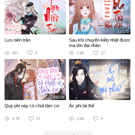
94/86
12/170
Lưu niên trản
Sau khi chuyển kiếp nhặt được
ma tôn đại nhân
497
2
1.8K
17
45/158
17/104
Quý phi này có chút tâm cơ
Ác phi tái thế
4.7K
27
1.6K
9