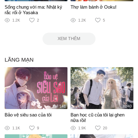
Sống chung với ma: Nhật ký
Thợ làm bánh ở Ooku!
rắc rối ở Yasaka
1.2K
2
1.2K
5
XEM THÊM
LÃNG MẠN
117/141
32/40
Bảo vệ siêu sao của tôi
Bạn học cũ của tôi lại ghen
nữa rồi!
1.1K
9
1.9K
20