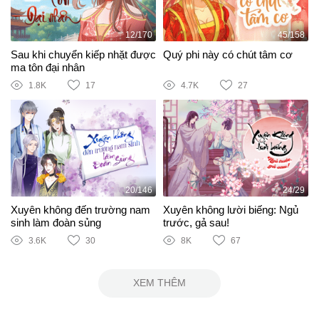
12/170
45/158
Sau khi chuyển kiếp nhặt được
Quý phi này có chút tâm cơ
ma tôn đại nhân
1.8K
17
4.7K
27
20/146
24/29
Xuyên không đến trường nam
Xuyên không lười biếng: Ngủ
sinh làm đoàn sủng
trước, gả sau!
3.6K
30
8K
67
XEM THÊM