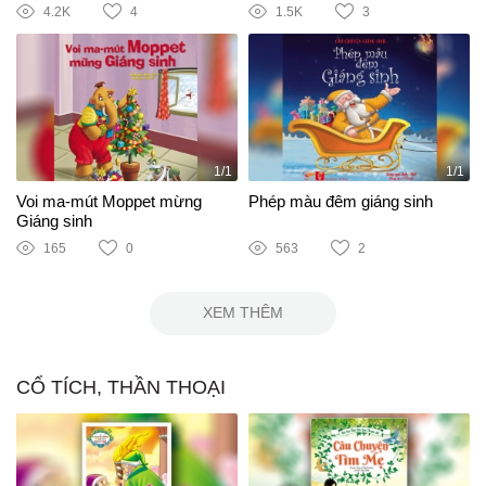
4.2K
4
1.5K
3
1/1
1/1
Voi ma-mút Moppet mừng
Phép màu đêm giáng sinh
Giáng sinh
165
0
563
2
XEM THÊM
CỔ TÍCH, THẦN THOẠI