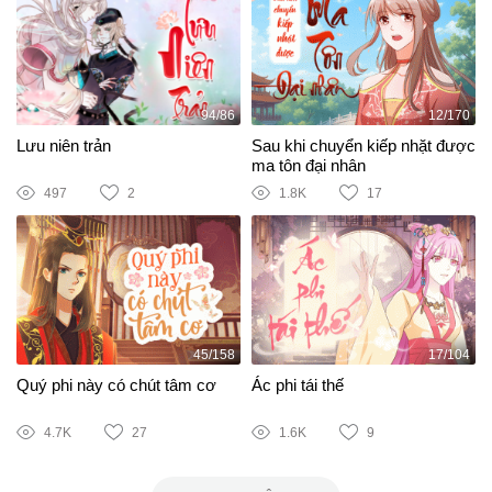
94/86
12/170
Lưu niên trản
Sau khi chuyển kiếp nhặt được
ma tôn đại nhân
497
2
1.8K
17
45/158
17/104
Quý phi này có chút tâm cơ
Ác phi tái thế
4.7K
27
1.6K
9