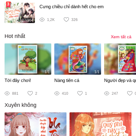
Cưng chiều chỉ dành hết cho em
1,2K
326
107/364
Hot nhất
Xem tất cả
1/1
1/1
Tới đây chơi!
Nàng tiên cá
Người đẹp và qu
881
2
410
1
247
Xuyên không