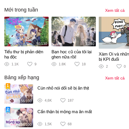
Mới trong tuần
Xem tất cả
92/130
32/40
Tiểu thư bị phản diện
Bạn học cũ của tôi lại
Xàm Oi và nhữ
hạ độc
ghen nữa rồi!
bị KPI đuổi
1.1K
9
1.8K
18
2
0
Bảng xếp hạng
Xem tất cả
Cún nhỏ nói dối sẽ bị ăn thịt
4,6K
187
156/100
Cẩn thận bị mộng ma ăn mất
1,5K
68
138/100