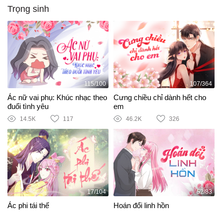
Trọng sinh
115/100
107/364
Ác nữ vai phụ: Khúc nhạc theo
Cưng chiều chỉ dành hết cho
đuổi tình yêu
em
14.5K
117
46.2K
326
17/104
52/83
Ác phi tái thế
Hoán đổi linh hồn