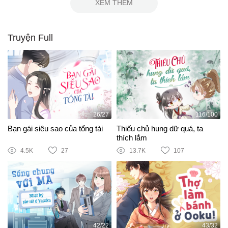
XEM THÊM
Truyện Full
26/27
116/100
Bạn gái siêu sao của tổng tài
Thiếu chủ hung dữ quá, ta
thích lắm
4.5K
27
13.7K
107
42/22
43/32