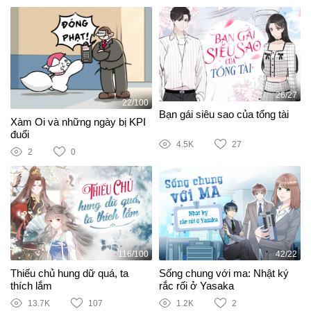
26/27
22/100
Bạn gái siêu sao của tổng tài
Xàm Oi và những ngày bị KPI
đuổi
4.5K
27
2
0
116/100
42/22
Thiếu chủ hung dữ quá, ta
Sống chung với ma: Nhật ký
thích lắm
rắc rối ở Yasaka
13.7K
107
1.2K
2