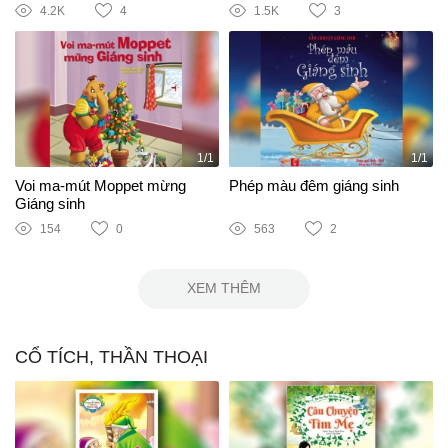
4.2K
4
1.5K
3
1/1
1/1
Voi ma-mút Moppet mừng
Phép màu đêm giáng sinh
Giáng sinh
154
0
563
2
XEM THÊM
CỔ TÍCH, THẦN THOẠI