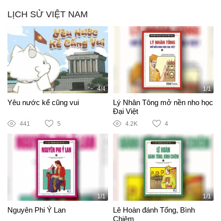
LỊCH SỬ VIỆT NAM
4/4
1/1
Yêu nước kể cũng vui
Lý Nhân Tông mở nền nho học
Đại Việt
441
5
4.2K
4
1/1
1/1
Nguyên Phi Ỷ Lan
Lê Hoàn đánh Tống, Bình
Chiêm