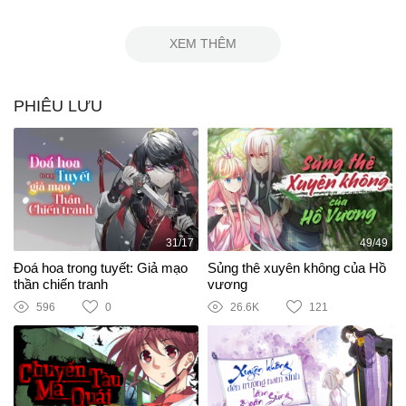
XEM THÊM
PHIÊU LƯU
31/17
49/49
Đoá hoa trong tuyết: Giả mạo
Sủng thê xuyên không của Hồ
thần chiến tranh
vương
596
0
26.6K
121