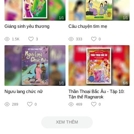
1/1
1/1
Giáng sinh yêu thương
Câu chuyện tìm mẹ
1.5K
3
333
0
1/1
6/6
Ngưu lang chức nữ
Thần Thoại Bắc Âu - Tập 10:
Tận thế Ragnarok
289
0
469
0
XEM THÊM