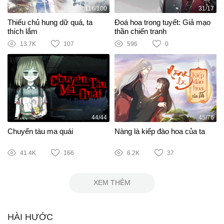
116/100
31/17
Thiếu chủ hung dữ quá, ta
Đoá hoa trong tuyết: Giả mạo
thích lắm
thần chiến tranh
13.7K
107
596
0
44/44
45/76
Chuyến tàu ma quái
Nàng là kiếp đào hoa của ta
41.4K
166
6.2K
37
XEM THÊM
HÀI HƯỚC