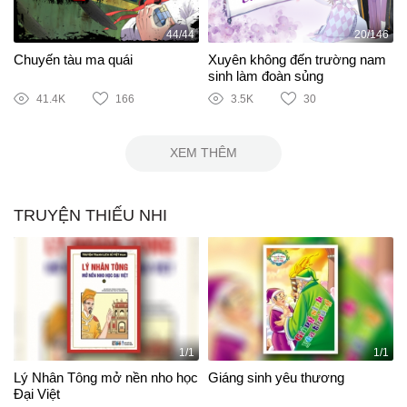
44/44
20/146
Chuyến tàu ma quái
Xuyên không đến trường nam
sinh làm đoàn sủng
41.4K
166
3.5K
30
XEM THÊM
TRUYỆN THIẾU NHI
1/1
1/1
Lý Nhân Tông mở nền nho học
Giáng sinh yêu thương
Đại Việt