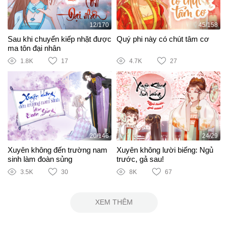
12/170
45/158
Sau khi chuyển kiếp nhặt được
Quý phi này có chút tâm cơ
ma tôn đại nhân
1.8K
17
4.7K
27
20/146
24/29
Xuyên không đến trường nam
Xuyên không lười biếng: Ngủ
sinh làm đoàn sủng
trước, gả sau!
3.5K
30
8K
67
XEM THÊM