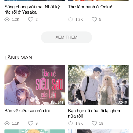
Sống chung với ma: Nhật ký
Thợ làm bánh ở Ooku!
rắc rối ở Yasaka
1.2K
2
1.2K
5
XEM THÊM
LÃNG MẠN
115/141
32/40
Bảo vệ siêu sao của tôi
Bạn học cũ của tôi lại ghen
nữa rồi!
1.1K
9
1.8K
18