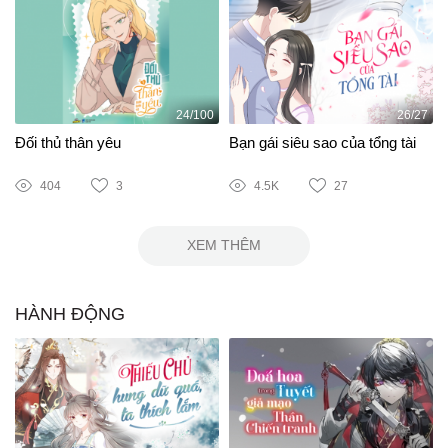
24/100
26/27
Đối thủ thân yêu
Bạn gái siêu sao của tổng tài
404
3
4.5K
27
XEM THÊM
HÀNH ĐỘNG