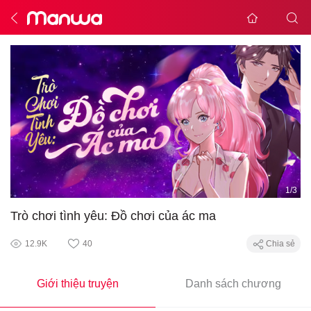
1
/
3
Trò chơi tình yêu: Đồ chơi của ác ma
12.9K
40
Chia sẻ
Giới thiệu truyện
Danh sách chương