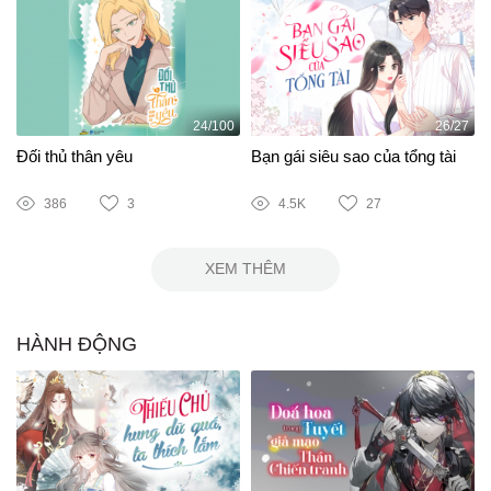
24/100
26/27
Đối thủ thân yêu
Bạn gái siêu sao của tổng tài
386
3
4.5K
27
XEM THÊM
HÀNH ĐỘNG