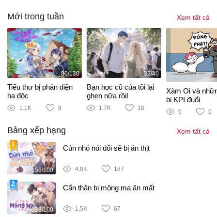
Mới trong tuần
Xem tất cả
80/130
32/40
Tiểu thư bị phản diện
Bạn học cũ của tôi lại
Xàm Oi và nhữ
hạ độc
ghen nữa rồi!
bị KPI đuổi
1.1K
9
1.7K
18
0
0
Bảng xếp hạng
Xem tất cả
Cún nhỏ nói dối sẽ bị ăn thịt
4,8K
187
156/100
Cẩn thận bị mộng ma ăn mất
1,5K
67
138/100