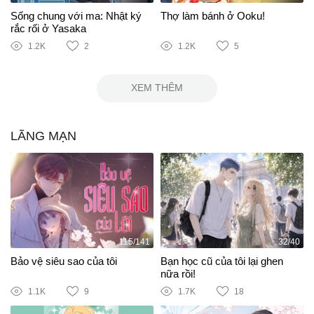
Sống chung với ma: Nhật ký
Thợ làm bánh ở Ooku!
rắc rối ở Yasaka
1.2K
2
1.2K
5
XEM THÊM
LÃNG MẠN
115/141
32/40
Bảo vệ siêu sao của tôi
Bạn học cũ của tôi lại ghen
nữa rồi!
1.1K
9
1.7K
18