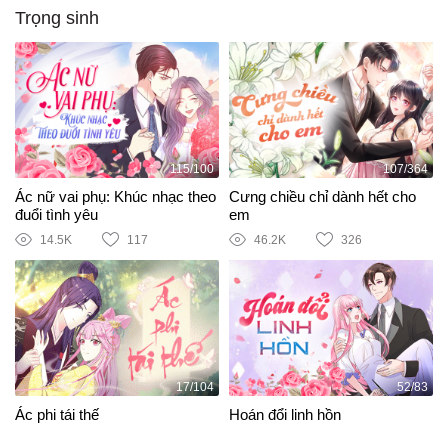
Trọng sinh
115/100
107/364
Ác nữ vai phụ: Khúc nhạc theo
Cưng chiều chỉ dành hết cho
đuổi tình yêu
em
14.5K
117
46.2K
326
17/104
52/83
Ác phi tái thế
Hoán đổi linh hồn