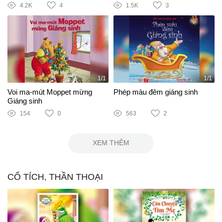
4.2K
4
1.5K
3
1/1
1/1
Voi ma-mút Moppet mừng
Phép màu đêm giáng sinh
Giáng sinh
154
0
563
2
XEM THÊM
CỔ TÍCH, THẦN THOẠI