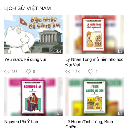
LỊCH SỬ VIỆT NAM
4/4
1/1
Yêu nước kể cũng vui
Lý Nhân Tông mở nền nho học
Đại Việt
438
5
4.2K
4
1/1
1/1
Nguyên Phi Ỷ Lan
Lê Hoàn đánh Tống, Bình
Chiêm