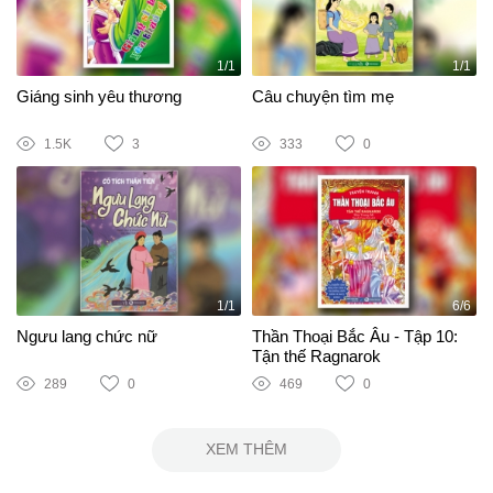
1/1
1/1
Giáng sinh yêu thương
Câu chuyện tìm mẹ
1.5K
3
333
0
1/1
6/6
Ngưu lang chức nữ
Thần Thoại Bắc Âu - Tập 10:
Tận thế Ragnarok
289
0
469
0
XEM THÊM