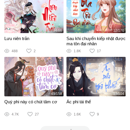
94/86
12/170
Lưu niên trản
Sau khi chuyển kiếp nhặt được
ma tôn đại nhân
488
2
1.8K
17
45/158
17/104
Quý phi này có chút tâm cơ
Ác phi tái thế
4.7K
27
1.6K
9