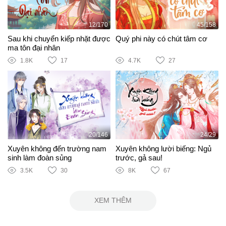
12/170
45/158
Sau khi chuyển kiếp nhặt được
Quý phi này có chút tâm cơ
ma tôn đại nhân
1.8K
17
4.7K
27
20/146
24/29
Xuyên không đến trường nam
Xuyên không lười biếng: Ngủ
sinh làm đoàn sủng
trước, gả sau!
3.5K
30
8K
67
XEM THÊM