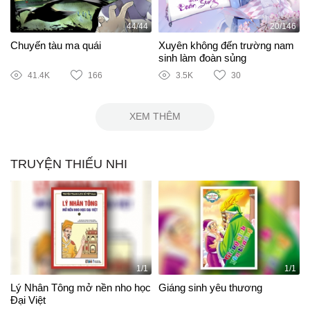
44/44
20/146
Chuyến tàu ma quái
Xuyên không đến trường nam
sinh làm đoàn sủng
41.4K
166
3.5K
30
XEM THÊM
TRUYỆN THIẾU NHI
1/1
1/1
Lý Nhân Tông mở nền nho học
Giáng sinh yêu thương
Đại Việt