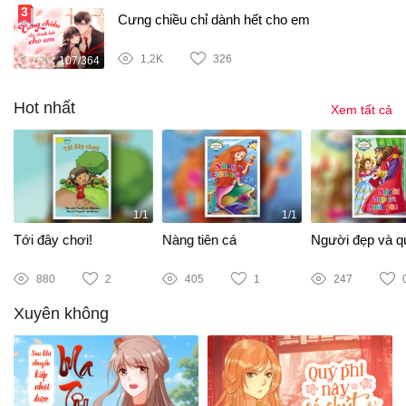
Cưng chiều chỉ dành hết cho em
1,2K
326
107/364
Hot nhất
Xem tất cả
1/1
1/1
Tới đây chơi!
Nàng tiên cá
Người đẹp và qu
880
2
405
1
247
Xuyên không