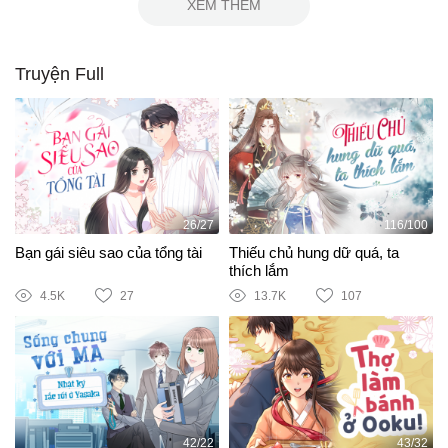
XEM THÊM
Truyện Full
26/27
116/100
Bạn gái siêu sao của tổng tài
Thiếu chủ hung dữ quá, ta
thích lắm
4.5K
27
13.7K
107
42/22
43/32