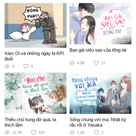
26/27
22/100
Bạn gái siêu sao của tổng tài
Xàm Oi và những ngày bị KPI
đuổi
4.5K
27
0
0
116/100
42/22
Thiếu chủ hung dữ quá, ta
Sống chung với ma: Nhật ký
thích lắm
rắc rối ở Yasaka
13.7K
107
1.2K
2