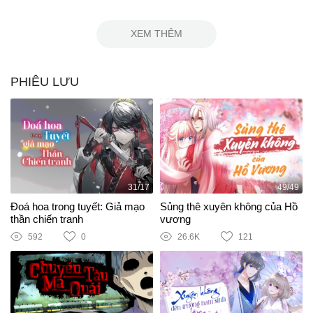
XEM THÊM
PHIÊU LƯU
31/17
49/49
Đoá hoa trong tuyết: Giả mạo
Sủng thê xuyên không của Hồ
thần chiến tranh
vương
592
0
26.6K
121