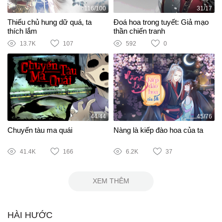
116/100
31/17
Thiếu chủ hung dữ quá, ta
Đoá hoa trong tuyết: Giả mạo
thích lắm
thần chiến tranh
13.7K
107
592
0
44/44
45/76
Chuyến tàu ma quái
Nàng là kiếp đào hoa của ta
41.4K
166
6.2K
37
XEM THÊM
HÀI HƯỚC