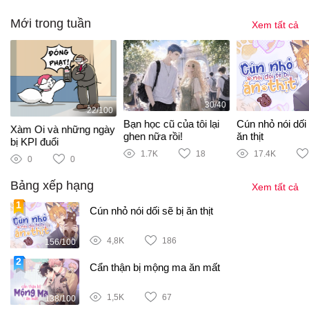
Mới trong tuần
Xem tất cả
30/40
22/100
m
Bạn học cũ của tôi lại
Cún nhỏ nói dối 
Xàm Oi và những ngày
ghen nữa rồi!
ăn thịt
bị KPI đuổi
1.7K
18
17.4K
0
0
Bảng xếp hạng
Xem tất cả
Cún nhỏ nói dối sẽ bị ăn thịt
4,8K
186
156/100
Cẩn thận bị mộng ma ăn mất
1,5K
67
138/100