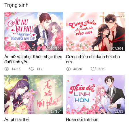
Trọng sinh
115/100
107/364
Ác nữ vai phụ: Khúc nhạc theo
Cưng chiều chỉ dành hết cho
đuổi tình yêu
em
14.5K
117
46.2K
326
17/104
52/83
Ác phi tái thế
Hoán đổi linh hồn