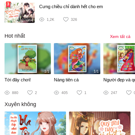
Cưng chiều chỉ dành hết cho em
1,2K
326
107/364
Hot nhất
Xem tất cả
1/1
1/1
Tới đây chơi!
Nàng tiên cá
Người đẹp và qu
880
2
405
1
247
Xuyên không