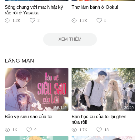
Sống chung với ma: Nhật ký
Thợ làm bánh ở Ooku!
rắc rối ở Yasaka
1.2K
2
1.2K
5
XEM THÊM
LÃNG MẠN
115/141
30/40
Bảo vệ siêu sao của tôi
Bạn học cũ của tôi lại ghen
nữa rồi!
1K
9
1.7K
18