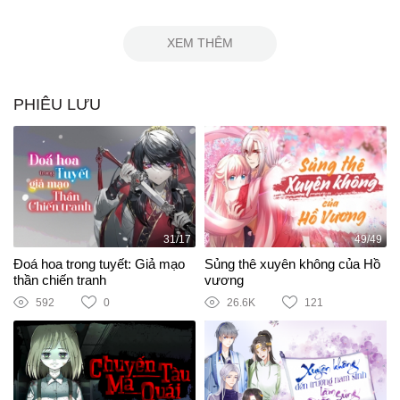
XEM THÊM
PHIÊU LƯU
31/17
49/49
Đoá hoa trong tuyết: Giả mạo
Sủng thê xuyên không của Hồ
thần chiến tranh
vương
592
0
26.6K
121