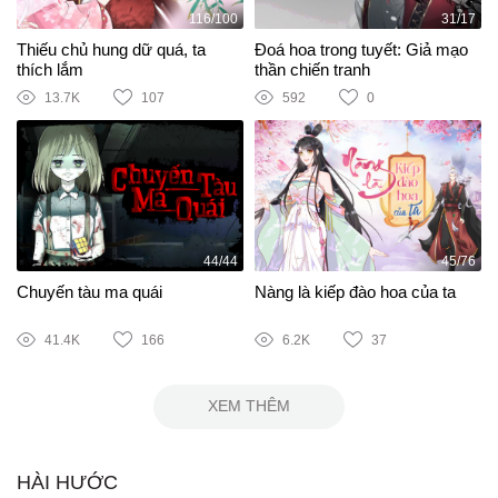
116/100
31/17
Thiếu chủ hung dữ quá, ta
Đoá hoa trong tuyết: Giả mạo
thích lắm
thần chiến tranh
13.7K
107
592
0
44/44
45/76
Chuyến tàu ma quái
Nàng là kiếp đào hoa của ta
41.4K
166
6.2K
37
XEM THÊM
HÀI HƯỚC