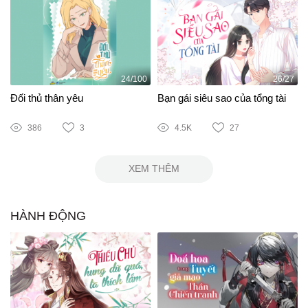
24/100
26/27
Đối thủ thân yêu
Bạn gái siêu sao của tổng tài
386
3
4.5K
27
XEM THÊM
HÀNH ĐỘNG