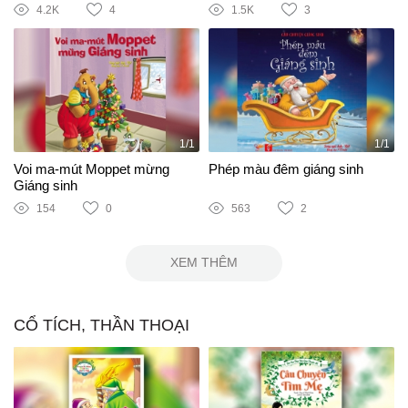
4.2K
4
1.5K
3
1/1
1/1
Voi ma-mút Moppet mừng
Phép màu đêm giáng sinh
Giáng sinh
154
0
563
2
XEM THÊM
CỔ TÍCH, THẦN THOẠI