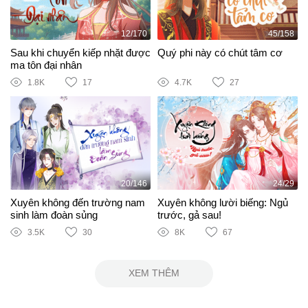
12/170
45/158
Sau khi chuyển kiếp nhặt được
Quý phi này có chút tâm cơ
ma tôn đại nhân
1.8K
17
4.7K
27
20/146
24/29
Xuyên không đến trường nam
Xuyên không lười biếng: Ngủ
sinh làm đoàn sủng
trước, gả sau!
3.5K
30
8K
67
XEM THÊM