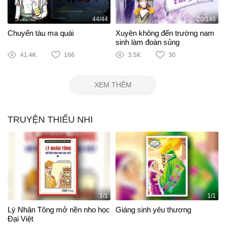
44/44
20/146
Chuyến tàu ma quái
Xuyên không đến trường nam
sinh làm đoàn sủng
41.4K
166
3.5K
30
XEM THÊM
TRUYỆN THIẾU NHI
1/1
1/1
Lý Nhân Tông mở nền nho học
Giáng sinh yêu thương
Đại Việt