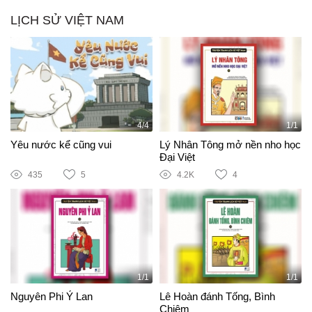
LỊCH SỬ VIỆT NAM
4/4
1/1
Yêu nước kể cũng vui
Lý Nhân Tông mở nền nho học
Đại Việt
435
5
4.2K
4
1/1
1/1
Nguyên Phi Ỷ Lan
Lê Hoàn đánh Tống, Bình
Chiêm