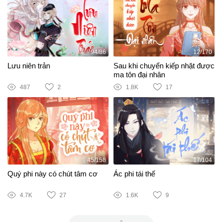
94/86
12/170
Lưu niên trản
Sau khi chuyển kiếp nhặt được
ma tôn đại nhân
487
2
1.8K
17
45/158
17/104
Quý phi này có chút tâm cơ
Ác phi tái thế
4.7K
27
1.6K
9