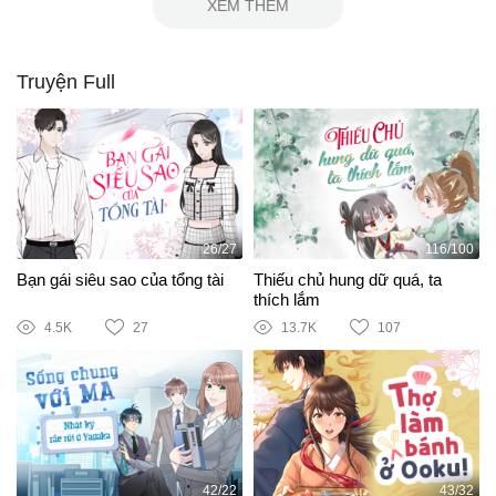
XEM THÊM
Truyện Full
26/27
116/100
Bạn gái siêu sao của tổng tài
Thiếu chủ hung dữ quá, ta
thích lắm
4.5K
27
13.7K
107
42/22
43/32