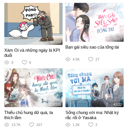
26/27
22/100
Bạn gái siêu sao của tổng tài
Xàm Oi và những ngày bị KPI
đuổi
4.5K
27
0
0
116/100
42/22
Thiếu chủ hung dữ quá, ta
Sống chung với ma: Nhật ký
thích lắm
rắc rối ở Yasaka
13.7K
107
1.2K
2