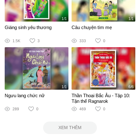
1/1
1/1
Giáng sinh yêu thương
Câu chuyện tìm mẹ
1.5K
3
333
0
1/1
6/6
Ngưu lang chức nữ
Thần Thoại Bắc Âu - Tập 10:
Tận thế Ragnarok
289
0
469
0
XEM THÊM