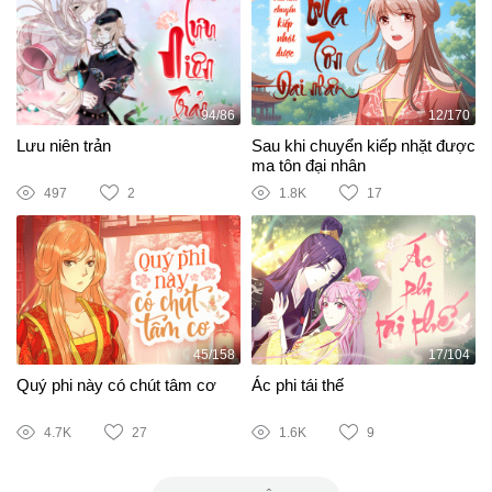
94/86
12/170
Lưu niên trản
Sau khi chuyển kiếp nhặt được
ma tôn đại nhân
497
2
1.8K
17
45/158
17/104
Quý phi này có chút tâm cơ
Ác phi tái thế
4.7K
27
1.6K
9