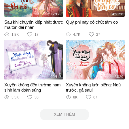
12/170
45/158
Sau khi chuyển kiếp nhặt được
Quý phi này có chút tâm cơ
ma tôn đại nhân
1.8K
17
4.7K
27
20/146
24/29
Xuyên không đến trường nam
Xuyên không lười biếng: Ngủ
sinh làm đoàn sủng
trước, gả sau!
3.5K
30
8K
67
XEM THÊM