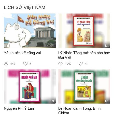
LỊCH SỬ VIỆT NAM
4/4
1/1
Yêu nước kể cũng vui
Lý Nhân Tông mở nền nho học
Đại Việt
447
5
4.2K
4
1/1
1/1
Nguyên Phi Ỷ Lan
Lê Hoàn đánh Tống, Bình
Chiêm