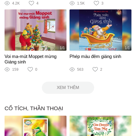
4.2K
4
1.5K
3
1/1
1/1
Voi ma-mút Moppet mừng
Phép màu đêm giáng sinh
Giáng sinh
159
0
563
2
XEM THÊM
CỔ TÍCH, THẦN THOẠI