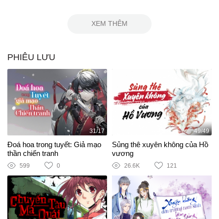
XEM THÊM
PHIÊU LƯU
31/17
49/49
Đoá hoa trong tuyết: Giả mạo
Sủng thê xuyên không của Hồ
thần chiến tranh
vương
599
0
26.6K
121