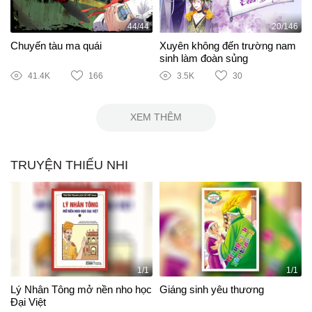
44/44
20/146
Chuyến tàu ma quái
Xuyên không đến trường nam
sinh làm đoàn sủng
41.4K
166
3.5K
30
XEM THÊM
TRUYỆN THIẾU NHI
1/1
1/1
Lý Nhân Tông mở nền nho học
Giáng sinh yêu thương
Đại Việt