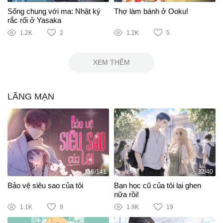
Sống chung với ma: Nhật ký
Thợ làm bánh ở Ooku!
rắc rối ở Yasaka
1.2K
2
1.2K
5
XEM THÊM
LÃNG MẠN
115/141
32/40
Bảo vệ siêu sao của tôi
Bạn học cũ của tôi lại ghen
nữa rồi!
1.1K
9
1.9K
19