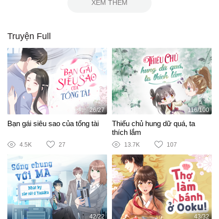
XEM THÊM
Truyện Full
26/27
116/100
Bạn gái siêu sao của tổng tài
Thiếu chủ hung dữ quá, ta
thích lắm
4.5K
27
13.7K
107
42/22
43/32