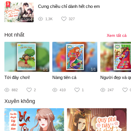
Cưng chiều chỉ dành hết cho em
1,3K
327
107/364
Hot nhất
Xem tất cả
1/1
1/1
Tới đây chơi!
Nàng tiên cá
Người đẹp và qu
882
2
410
1
247
Xuyên không