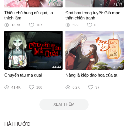
116/100
31/17
Thiếu chủ hung dữ quá, ta
Đoá hoa trong tuyết: Giả mạo
thích lắm
thần chiến tranh
13.7K
107
599
0
44/44
45/76
Chuyến tàu ma quái
Nàng là kiếp đào hoa của ta
41.4K
166
6.2K
37
XEM THÊM
HÀI HƯỚC