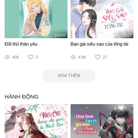
24/100
26/27
Đối thủ thân yêu
Bạn gái siêu sao của tổng tài
406
3
4.5K
27
XEM THÊM
HÀNH ĐỘNG