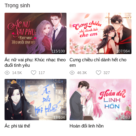
Trọng sinh
115/100
107/364
Ác nữ vai phụ: Khúc nhạc theo
Cưng chiều chỉ dành hết cho
đuổi tình yêu
em
14.5K
117
46.3K
327
17/104
52/83
Ác phi tái thế
Hoán đổi linh hồn