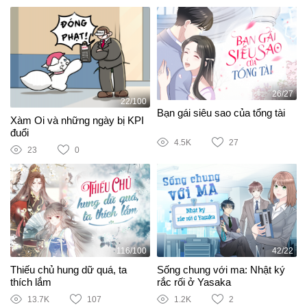
26/27
22/100
Bạn gái siêu sao của tổng tài
Xàm Oi và những ngày bị KPI
đuổi
4.5K
27
23
0
116/100
42/22
Thiếu chủ hung dữ quá, ta
Sống chung với ma: Nhật ký
thích lắm
rắc rối ở Yasaka
13.7K
107
1.2K
2