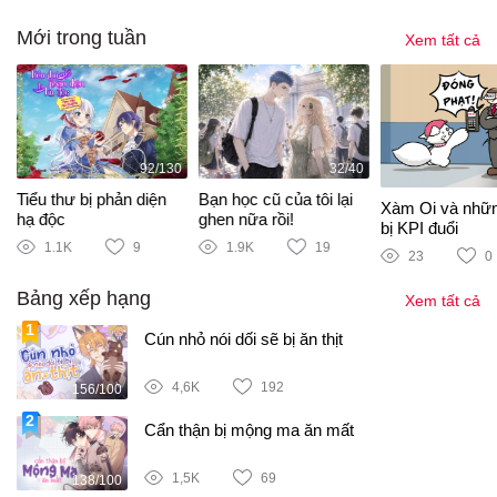
Mới trong tuần
Xem tất cả
92/130
32/40
Tiểu thư bị phản diện
Bạn học cũ của tôi lại
Xàm Oi và nhữ
hạ độc
ghen nữa rồi!
bị KPI đuổi
1.1K
9
1.9K
19
23
0
Bảng xếp hạng
Xem tất cả
Cún nhỏ nói dối sẽ bị ăn thịt
4,6K
192
156/100
Cẩn thận bị mộng ma ăn mất
1,5K
69
138/100