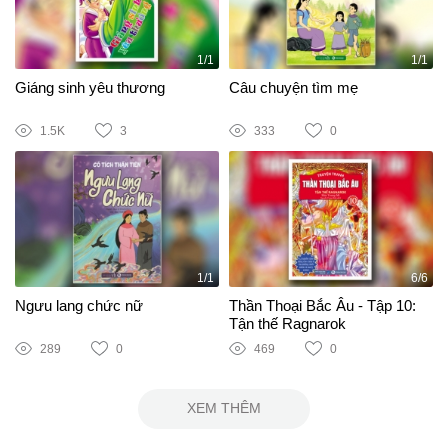
1/1
1/1
Giáng sinh yêu thương
Câu chuyện tìm mẹ
1.5K
3
333
0
1/1
6/6
Ngưu lang chức nữ
Thần Thoại Bắc Âu - Tập 10:
Tận thế Ragnarok
289
0
469
0
XEM THÊM