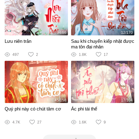
94/86
12/170
Lưu niên trản
Sau khi chuyển kiếp nhặt được
ma tôn đại nhân
497
2
1.8K
17
45/158
17/104
Quý phi này có chút tâm cơ
Ác phi tái thế
4.7K
27
1.6K
9