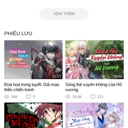
XEM THÊM
PHIÊU LƯU
31/17
49/49
Đoá hoa trong tuyết: Giả mạo
Sủng thê xuyên không của Hồ
thần chiến tranh
vương
596
0
26.6K
121