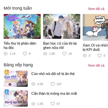
Mới trong tuần
Xem tất cả
92/130
32/40
Tiểu thư bị phản diện
Bạn học cũ của tôi lại
Xàm Oi và nhữ
hạ độc
ghen nữa rồi!
bị KPI đuổi
1.1K
9
1.8K
18
0
0
Bảng xếp hạng
Xem tất cả
Cún nhỏ nói dối sẽ bị ăn thịt
4,5K
187
156/100
Cẩn thận bị mộng ma ăn mất
1,5K
67
138/100