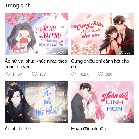
Trọng sinh
115/100
107/364
Ác nữ vai phụ: Khúc nhạc theo
Cưng chiều chỉ dành hết cho
đuổi tình yêu
em
14.5K
117
46.2K
326
17/104
52/83
Ác phi tái thế
Hoán đổi linh hồn