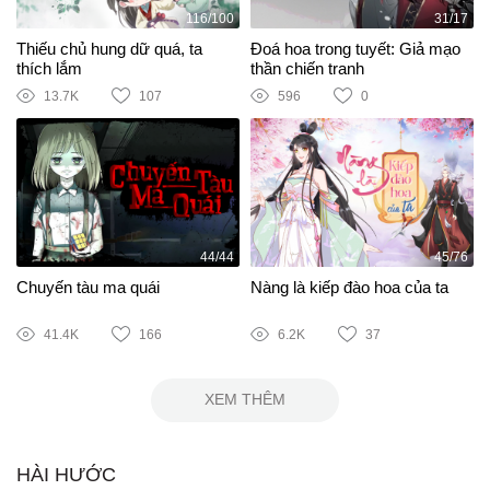
116/100
31/17
Thiếu chủ hung dữ quá, ta
Đoá hoa trong tuyết: Giả mạo
thích lắm
thần chiến tranh
13.7K
107
596
0
44/44
45/76
Chuyến tàu ma quái
Nàng là kiếp đào hoa của ta
41.4K
166
6.2K
37
XEM THÊM
HÀI HƯỚC