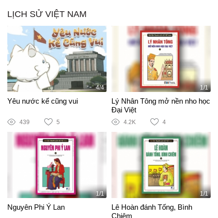
LỊCH SỬ VIỆT NAM
4/4
1/1
Yêu nước kể cũng vui
Lý Nhân Tông mở nền nho học
Đại Việt
439
5
4.2K
4
1/1
1/1
Nguyên Phi Ỷ Lan
Lê Hoàn đánh Tống, Bình
Chiêm