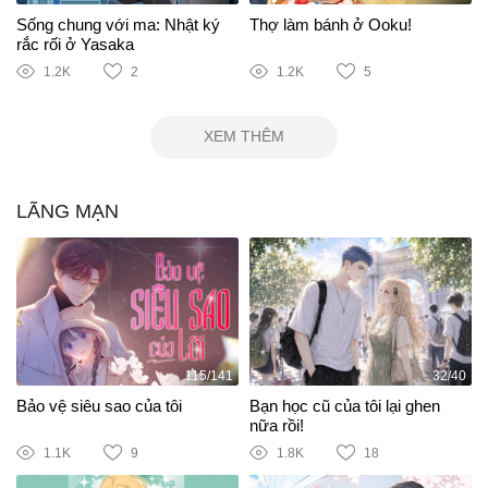
Sống chung với ma: Nhật ký
Thợ làm bánh ở Ooku!
rắc rối ở Yasaka
1.2K
2
1.2K
5
XEM THÊM
LÃNG MẠN
115/141
32/40
Bảo vệ siêu sao của tôi
Bạn học cũ của tôi lại ghen
nữa rồi!
1.1K
9
1.8K
18