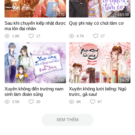
12/170
45/158
Sau khi chuyển kiếp nhặt được
Quý phi này có chút tâm cơ
ma tôn đại nhân
1.8K
17
4.7K
27
20/146
24/29
Xuyên không đến trường nam
Xuyên không lười biếng: Ngủ
sinh làm đoàn sủng
trước, gả sau!
3.5K
30
8K
67
XEM THÊM