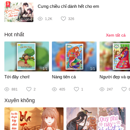
Cưng chiều chỉ dành hết cho em
1,2K
326
107/364
Hot nhất
Xem tất cả
1/1
1/1
Tới đây chơi!
Nàng tiên cá
Người đẹp và qu
881
2
405
1
247
Xuyên không