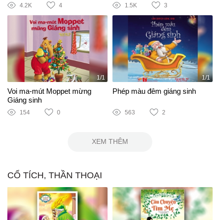
4.2K
4
1.5K
3
1/1
1/1
Voi ma-mút Moppet mừng
Phép màu đêm giáng sinh
Giáng sinh
154
0
563
2
XEM THÊM
CỔ TÍCH, THẦN THOẠI