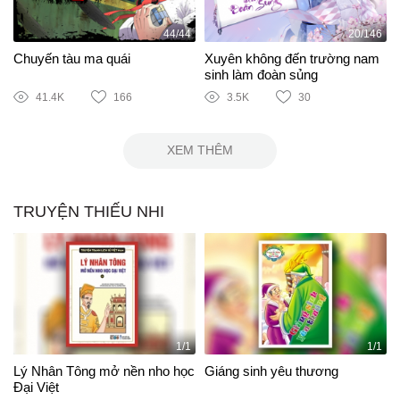
44/44
20/146
Chuyến tàu ma quái
Xuyên không đến trường nam
sinh làm đoàn sủng
41.4K
166
3.5K
30
XEM THÊM
TRUYỆN THIẾU NHI
1/1
1/1
Lý Nhân Tông mở nền nho học
Giáng sinh yêu thương
Đại Việt