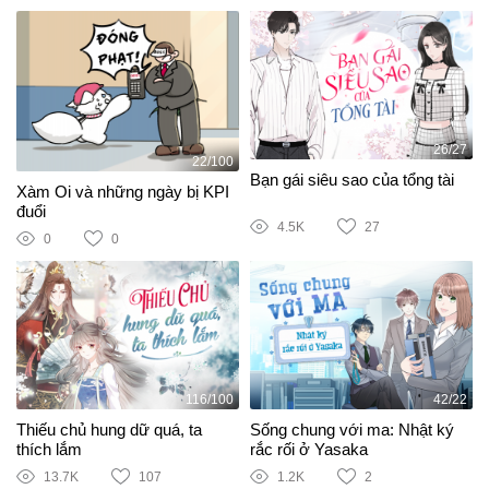
26/27
22/100
Bạn gái siêu sao của tổng tài
Xàm Oi và những ngày bị KPI
đuổi
4.5K
27
0
0
116/100
42/22
Thiếu chủ hung dữ quá, ta
Sống chung với ma: Nhật ký
thích lắm
rắc rối ở Yasaka
13.7K
107
1.2K
2