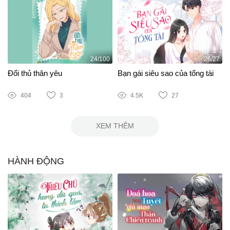
24/100
26/27
Đối thủ thân yêu
Bạn gái siêu sao của tổng tài
404
3
4.5K
27
XEM THÊM
HÀNH ĐỘNG