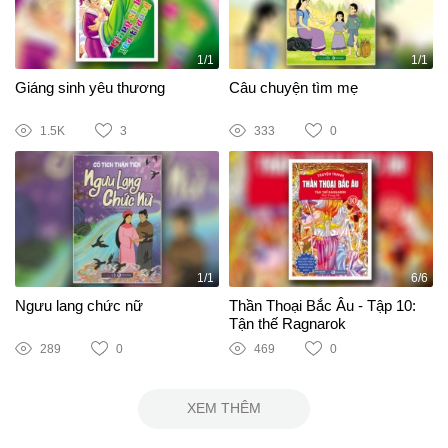
1/1
1/1
Giáng sinh yêu thương
Câu chuyện tìm mẹ
1.5K
3
333
0
1/1
6/6
Ngưu lang chức nữ
Thần Thoại Bắc Âu - Tập 10:
Tận thế Ragnarok
289
0
469
0
XEM THÊM