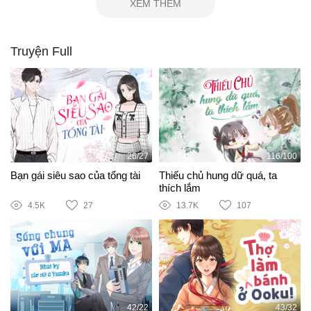
XEM THÊM
Truyện Full
26/27
116/100
Bạn gái siêu sao của tổng tài
Thiếu chủ hung dữ quá, ta
thích lắm
4.5K
27
13.7K
107
42/22
43/32