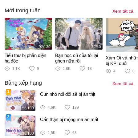
Mới trong tuần
Xem tất cả
92/130
32/40
Tiểu thư bị phản diện
Bạn học cũ của tôi lại
Xàm Oi và nhữ
hạ độc
ghen nữa rồi!
bị KPI đuổi
1.1K
9
1.8K
18
4
0
Bảng xếp hạng
Xem tất cả
Cún nhỏ nói dối sẽ bị ăn thịt
4,6K
189
156/100
Cẩn thận bị mộng ma ăn mất
1,5K
68
138/100