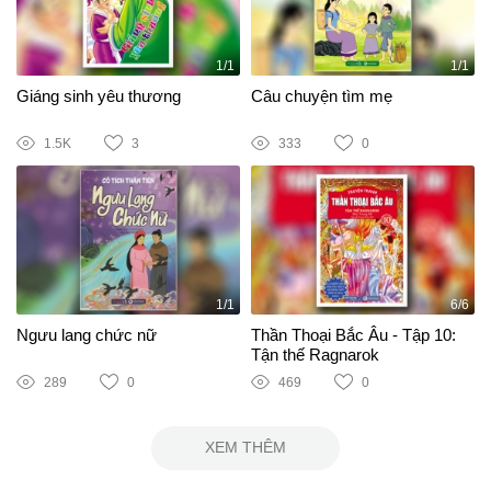
1/1
1/1
Giáng sinh yêu thương
Câu chuyện tìm mẹ
1.5K
3
333
0
1/1
6/6
Ngưu lang chức nữ
Thần Thoại Bắc Âu - Tập 10:
Tận thế Ragnarok
289
0
469
0
XEM THÊM