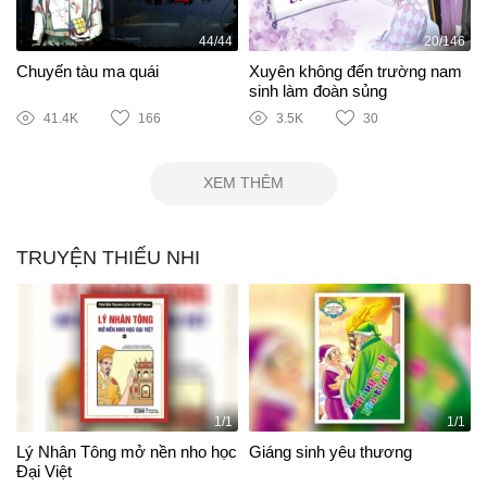
44/44
20/146
Chuyến tàu ma quái
Xuyên không đến trường nam
sinh làm đoàn sủng
41.4K
166
3.5K
30
XEM THÊM
TRUYỆN THIẾU NHI
1/1
1/1
Lý Nhân Tông mở nền nho học
Giáng sinh yêu thương
Đại Việt