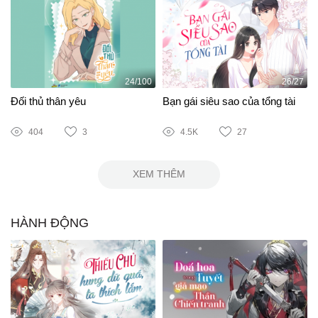
24/100
26/27
Đối thủ thân yêu
Bạn gái siêu sao của tổng tài
404
3
4.5K
27
XEM THÊM
HÀNH ĐỘNG