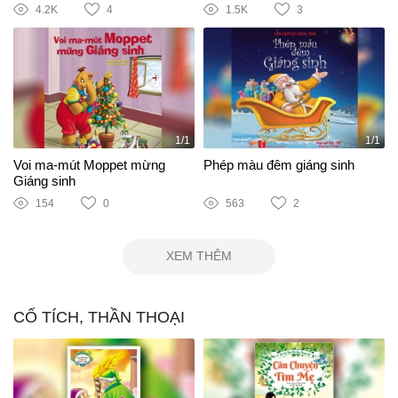
4.2K
4
1.5K
3
1/1
1/1
Voi ma-mút Moppet mừng
Phép màu đêm giáng sinh
Giáng sinh
154
0
563
2
XEM THÊM
CỔ TÍCH, THẦN THOẠI