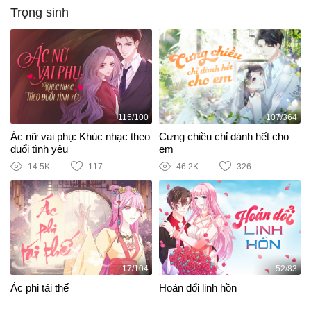
Trọng sinh
115/100
107/364
Ác nữ vai phụ: Khúc nhạc theo
Cưng chiều chỉ dành hết cho
đuổi tình yêu
em
14.5K
117
46.2K
326
17/104
52/83
Ác phi tái thế
Hoán đổi linh hồn