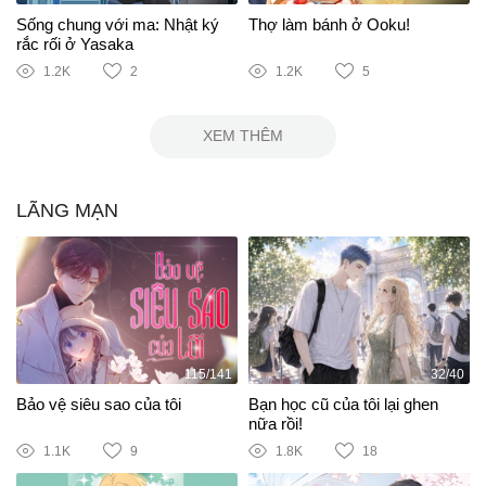
Sống chung với ma: Nhật ký
Thợ làm bánh ở Ooku!
rắc rối ở Yasaka
1.2K
2
1.2K
5
XEM THÊM
LÃNG MẠN
115/141
32/40
Bảo vệ siêu sao của tôi
Bạn học cũ của tôi lại ghen
nữa rồi!
1.1K
9
1.8K
18