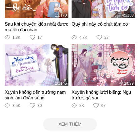
12/170
45/158
Sau khi chuyển kiếp nhặt được
Quý phi này có chút tâm cơ
ma tôn đại nhân
1.8K
17
4.7K
27
20/146
24/29
Xuyên không đến trường nam
Xuyên không lười biếng: Ngủ
sinh làm đoàn sủng
trước, gả sau!
3.5K
30
8K
67
XEM THÊM