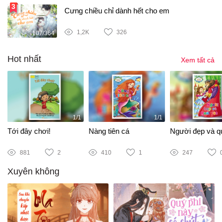
Cưng chiều chỉ dành hết cho em
1,2K
326
107/364
Hot nhất
Xem tất cả
1/1
1/1
Tới đây chơi!
Nàng tiên cá
Người đẹp và qu
881
2
410
1
247
Xuyên không