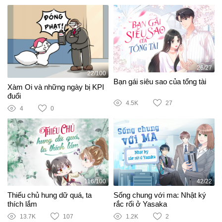
26/27
22/100
Bạn gái siêu sao của tổng tài
Xàm Oi và những ngày bị KPI
đuổi
4.5K
27
4
0
116/100
42/22
Thiếu chủ hung dữ quá, ta
Sống chung với ma: Nhật ký
thích lắm
rắc rối ở Yasaka
13.7K
107
1.2K
2