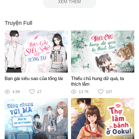
XEM THÊM
Truyện Full
26/27
116/100
Bạn gái siêu sao của tổng tài
Thiếu chủ hung dữ quá, ta
thích lắm
4.5K
27
13.7K
107
42/22
43/32