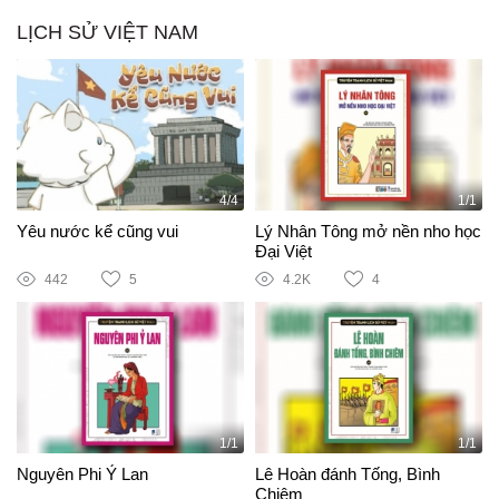
LỊCH SỬ VIỆT NAM
4/4
1/1
Yêu nước kể cũng vui
Lý Nhân Tông mở nền nho học
Đại Việt
442
5
4.2K
4
1/1
1/1
Nguyên Phi Ỷ Lan
Lê Hoàn đánh Tống, Bình
Chiêm