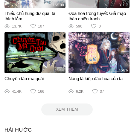
116/100
31/17
Thiếu chủ hung dữ quá, ta
Đoá hoa trong tuyết: Giả mạo
thích lắm
thần chiến tranh
13.7K
107
596
0
44/44
45/76
Chuyến tàu ma quái
Nàng là kiếp đào hoa của ta
41.4K
166
6.2K
37
XEM THÊM
HÀI HƯỚC