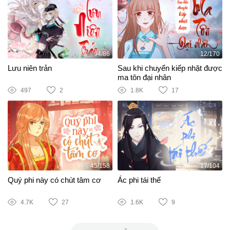
94/86
12/170
Lưu niên trản
Sau khi chuyển kiếp nhặt được
ma tôn đại nhân
497
2
1.8K
17
45/158
17/104
Quý phi này có chút tâm cơ
Ác phi tái thế
4.7K
27
1.6K
9