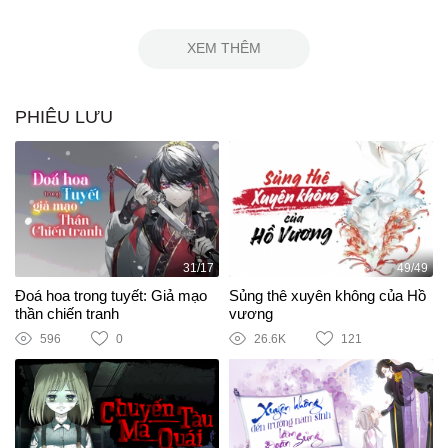
XEM THÊM
PHIÊU LƯU
31/17
49/49
Đoá hoa trong tuyết: Giả mạo
Sủng thê xuyên không của Hồ
thần chiến tranh
vương
596
0
26.6K
121