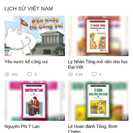
LỊCH SỬ VIỆT NAM
4/4
1/1
Yêu nước kể cũng vui
Lý Nhân Tông mở nền nho học
Đại Việt
442
5
4.2K
4
1/1
1/1
Nguyên Phi Ỷ Lan
Lê Hoàn đánh Tống, Bình
Chiêm