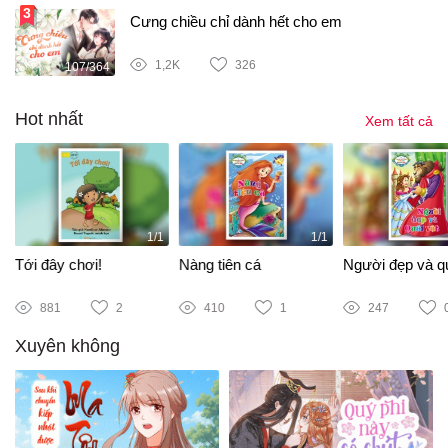
Cưng chiều chỉ dành hết cho em
1,2K
326
107/364
Hot nhất
Xem tất cả
1/1
1/1
Tới đây chơi!
Nàng tiên cá
Người đẹp và qu
881
2
410
1
247
Xuyên không