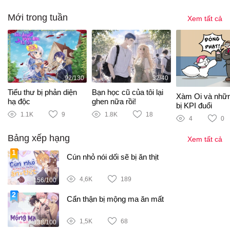
Mới trong tuần
Xem tất cả
92/130
32/40
Tiểu thư bị phản diện
Bạn học cũ của tôi lại
Xàm Oi và nhữ
hạ độc
ghen nữa rồi!
bị KPI đuổi
1.1K
9
1.8K
18
4
0
Bảng xếp hạng
Xem tất cả
Cún nhỏ nói dối sẽ bị ăn thịt
4,6K
189
156/100
Cẩn thận bị mộng ma ăn mất
1,5K
68
138/100