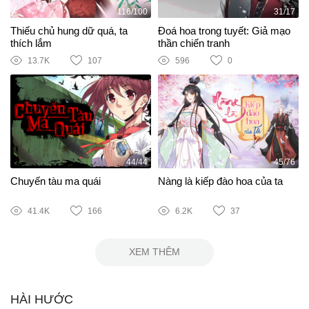
116/100
31/17
Thiếu chủ hung dữ quá, ta
Đoá hoa trong tuyết: Giả mạo
thích lắm
thần chiến tranh
13.7K
107
596
0
44/44
45/76
Chuyến tàu ma quái
Nàng là kiếp đào hoa của ta
41.4K
166
6.2K
37
XEM THÊM
HÀI HƯỚC