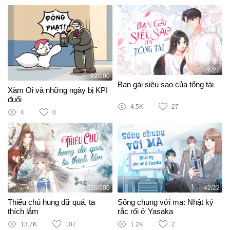
26/27
22/100
Bạn gái siêu sao của tổng tài
Xàm Oi và những ngày bị KPI
đuổi
4.5K
27
4
0
116/100
42/22
Thiếu chủ hung dữ quá, ta
Sống chung với ma: Nhật ký
thích lắm
rắc rối ở Yasaka
13.7K
107
1.2K
2