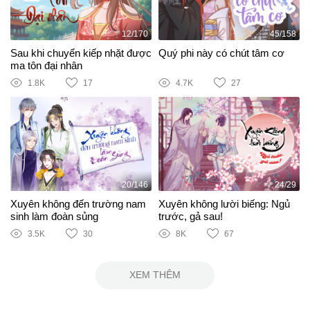
12/170
45/158
Sau khi chuyển kiếp nhặt được
Quý phi này có chút tâm cơ
ma tôn đại nhân
1.8K
17
4.7K
27
20/146
24/29
Xuyên không đến trường nam
Xuyên không lười biếng: Ngủ
sinh làm đoàn sủng
trước, gả sau!
3.5K
30
8K
67
XEM THÊM