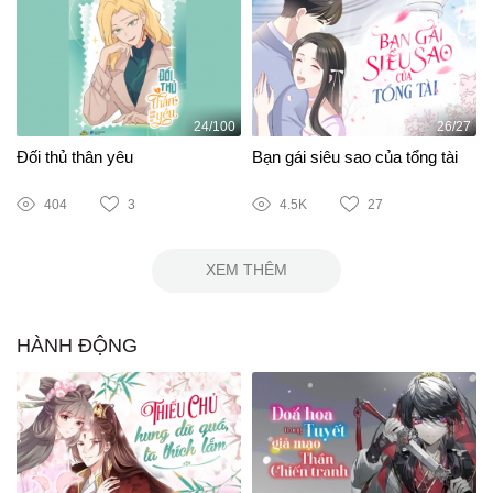
24/100
26/27
Đối thủ thân yêu
Bạn gái siêu sao của tổng tài
404
3
4.5K
27
XEM THÊM
HÀNH ĐỘNG