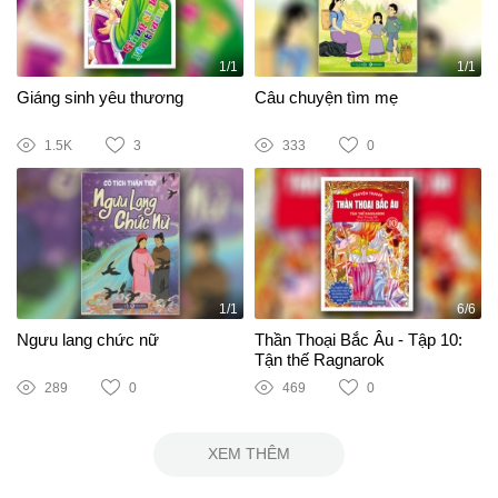
1/1
1/1
Giáng sinh yêu thương
Câu chuyện tìm mẹ
1.5K
3
333
0
1/1
6/6
Ngưu lang chức nữ
Thần Thoại Bắc Âu - Tập 10:
Tận thế Ragnarok
289
0
469
0
XEM THÊM