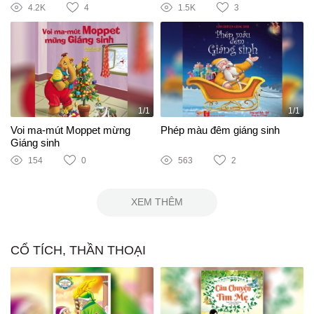
4.2K
4
1.5K
3
1/1
1/1
Voi ma-mút Moppet mừng
Phép màu đêm giáng sinh
Giáng sinh
154
0
563
2
XEM THÊM
CỔ TÍCH, THẦN THOẠI