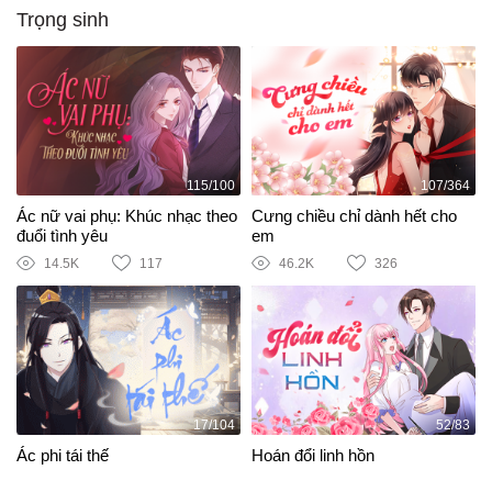
Trọng sinh
115/100
107/364
Ác nữ vai phụ: Khúc nhạc theo
Cưng chiều chỉ dành hết cho
đuổi tình yêu
em
14.5K
117
46.2K
326
17/104
52/83
Ác phi tái thế
Hoán đổi linh hồn