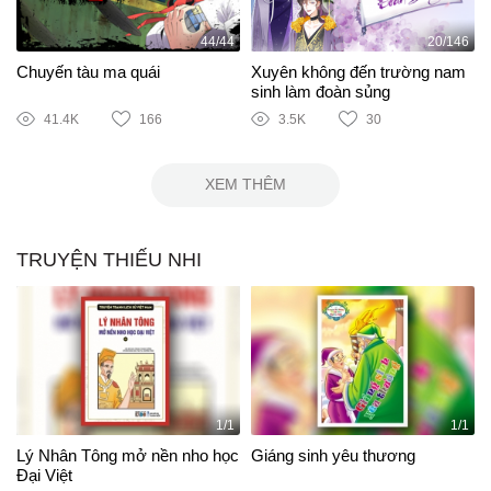
44/44
20/146
Chuyến tàu ma quái
Xuyên không đến trường nam
sinh làm đoàn sủng
41.4K
166
3.5K
30
XEM THÊM
TRUYỆN THIẾU NHI
1/1
1/1
Lý Nhân Tông mở nền nho học
Giáng sinh yêu thương
Đại Việt