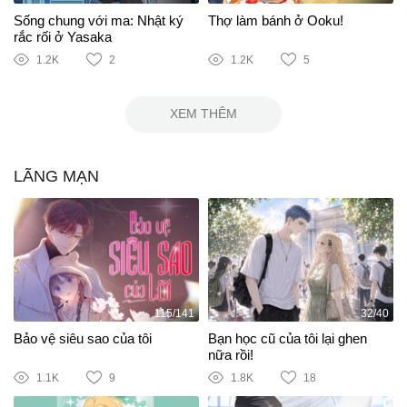
Sống chung với ma: Nhật ký
Thợ làm bánh ở Ooku!
rắc rối ở Yasaka
1.2K
2
1.2K
5
XEM THÊM
LÃNG MẠN
115/141
32/40
Bảo vệ siêu sao của tôi
Bạn học cũ của tôi lại ghen
nữa rồi!
1.1K
9
1.8K
18