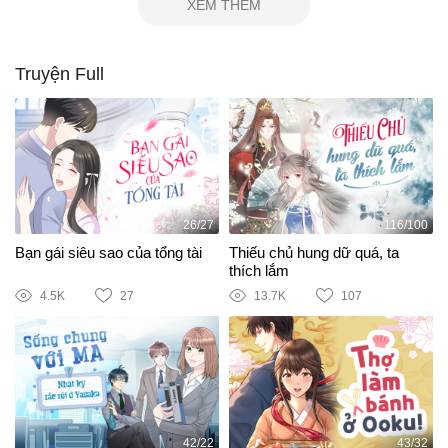
XEM THÊM
Truyện Full
26/27
116/100
Bạn gái siêu sao của tổng tài
Thiếu chủ hung dữ quá, ta
thích lắm
4.5K
27
13.7K
107
42/22
43/32