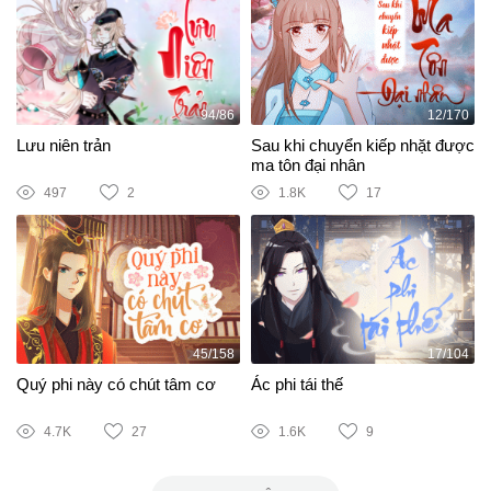
94/86
12/170
Lưu niên trản
Sau khi chuyển kiếp nhặt được
ma tôn đại nhân
497
2
1.8K
17
45/158
17/104
Quý phi này có chút tâm cơ
Ác phi tái thế
4.7K
27
1.6K
9