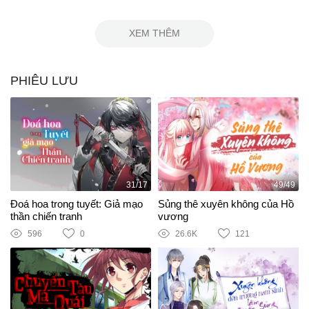
XEM THÊM
PHIÊU LƯU
31/17
49/49
Đoá hoa trong tuyết: Giả mạo
Sủng thê xuyên không của Hồ
thần chiến tranh
vương
596
0
26.6K
121