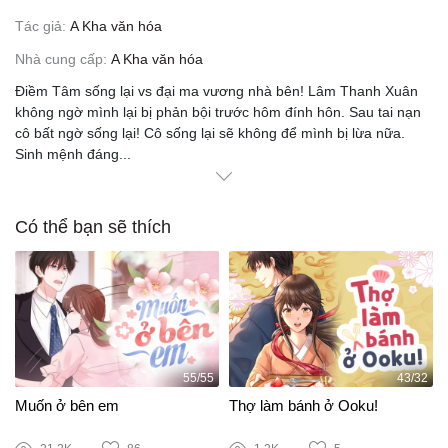
Tác giả:
A Kha văn hóa
Nhà cung cấp:
A Kha văn hóa
Điềm Tâm sống lại vs đại ma vương nhà bên! Lâm Thanh Xuân
không ngờ mình lại bị phản bội trước hôm đính hôn. Sau tai nạn
cô bất ngờ sống lại! Cô sống lại sẽ không để mình bị lừa nữa.
Sinh mệnh đáng
...
Có thể bạn sẽ thích
55/55
43/32
Muốn ở bên em
Thợ làm bánh ở Ooku!