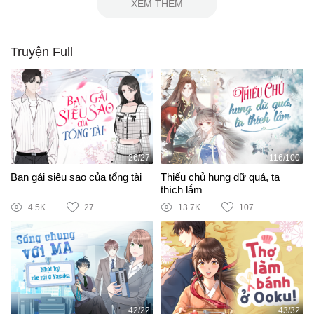
XEM THÊM
Truyện Full
26/27
116/100
Bạn gái siêu sao của tổng tài
Thiếu chủ hung dữ quá, ta
thích lắm
4.5K
27
13.7K
107
42/22
43/32