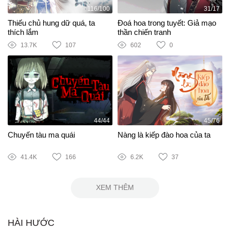
116/100
31/17
Thiếu chủ hung dữ quá, ta
Đoá hoa trong tuyết: Giả mạo
thích lắm
thần chiến tranh
13.7K
107
602
0
44/44
45/76
Chuyến tàu ma quái
Nàng là kiếp đào hoa của ta
41.4K
166
6.2K
37
XEM THÊM
HÀI HƯỚC