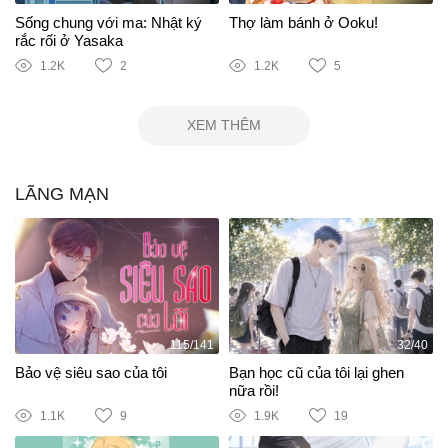
Sống chung với ma: Nhật ký
Thợ làm bánh ở Ooku!
rắc rối ở Yasaka
1.2K
2
1.2K
5
XEM THÊM
LÃNG MẠN
115/141
32/40
Bảo vệ siêu sao của tôi
Bạn học cũ của tôi lại ghen
nữa rồi!
1.1K
9
1.9K
19