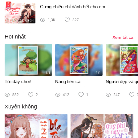
Cưng chiều chỉ dành hết cho em
1,3K
327
107/364
Hot nhất
Xem tất cả
1/1
1/1
Tới đây chơi!
Nàng tiên cá
Người đẹp và qu
882
2
412
1
247
Xuyên không