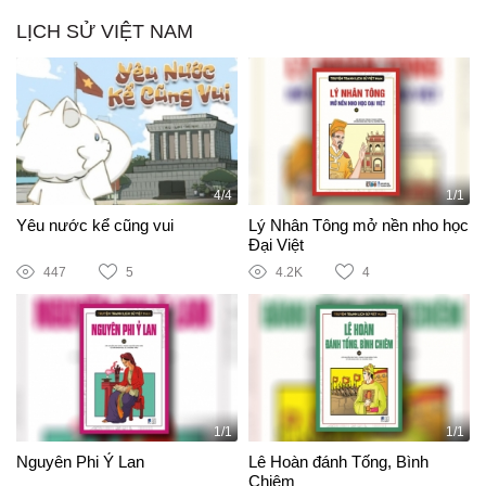
LỊCH SỬ VIỆT NAM
4/4
1/1
Yêu nước kể cũng vui
Lý Nhân Tông mở nền nho học
Đại Việt
447
5
4.2K
4
1/1
1/1
Nguyên Phi Ỷ Lan
Lê Hoàn đánh Tống, Bình
Chiêm