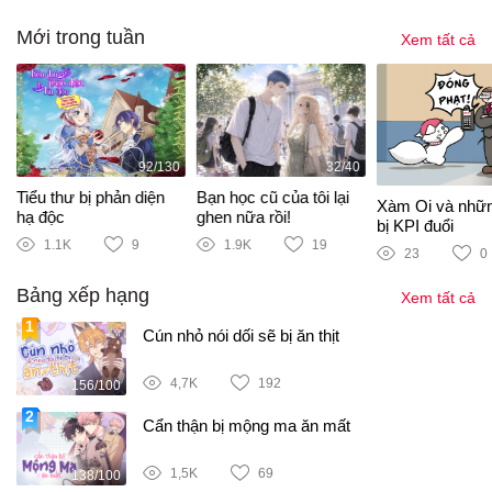
Mới trong tuần
Xem tất cả
92/130
32/40
Tiểu thư bị phản diện
Bạn học cũ của tôi lại
Xàm Oi và nhữ
hạ độc
ghen nữa rồi!
bị KPI đuổi
1.1K
9
1.9K
19
23
0
Bảng xếp hạng
Xem tất cả
Cún nhỏ nói dối sẽ bị ăn thịt
4,7K
192
156/100
Cẩn thận bị mộng ma ăn mất
1,5K
69
138/100