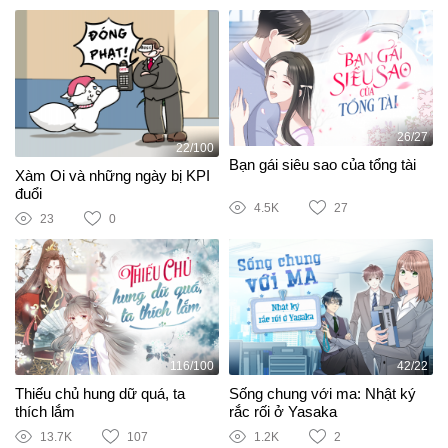
26/27
22/100
Bạn gái siêu sao của tổng tài
Xàm Oi và những ngày bị KPI
đuổi
4.5K
27
23
0
116/100
42/22
Thiếu chủ hung dữ quá, ta
Sống chung với ma: Nhật ký
thích lắm
rắc rối ở Yasaka
13.7K
107
1.2K
2