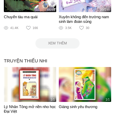
44/44
20/146
Chuyến tàu ma quái
Xuyên không đến trường nam
sinh làm đoàn sủng
41.4K
166
3.5K
30
XEM THÊM
TRUYỆN THIẾU NHI
1/1
1/1
Lý Nhân Tông mở nền nho học
Giáng sinh yêu thương
Đại Việt