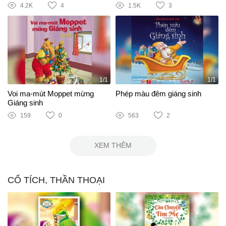
4.2K
4
1.5K
3
1/1
1/1
Voi ma-mút Moppet mừng
Phép màu đêm giáng sinh
Giáng sinh
159
0
563
2
XEM THÊM
CỔ TÍCH, THẦN THOẠI