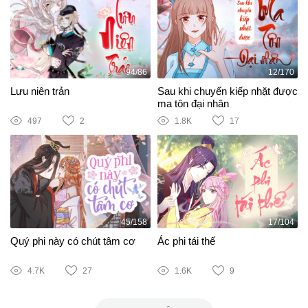
94/86
12/170
Lưu niên trản
Sau khi chuyển kiếp nhặt được
ma tôn đại nhân
497
2
1.8K
17
45/158
17/104
Quý phi này có chút tâm cơ
Ác phi tái thế
4.7K
27
1.6K
9