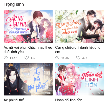
Trọng sinh
115/100
107/364
Ác nữ vai phụ: Khúc nhạc theo
Cưng chiều chỉ dành hết cho
đuổi tình yêu
em
14.5K
117
46.3K
327
17/104
52/83
Ác phi tái thế
Hoán đổi linh hồn