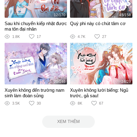
12/170
45/158
Sau khi chuyển kiếp nhặt được
Quý phi này có chút tâm cơ
ma tôn đại nhân
1.8K
17
4.7K
27
20/146
24/29
Xuyên không đến trường nam
Xuyên không lười biếng: Ngủ
sinh làm đoàn sủng
trước, gả sau!
3.5K
30
8K
67
XEM THÊM