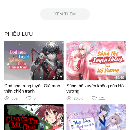
XEM THÊM
PHIÊU LƯU
31/17
49/49
Đoá hoa trong tuyết: Giả mạo
Sủng thê xuyên không của Hồ
thần chiến tranh
vương
602
0
26.6K
121