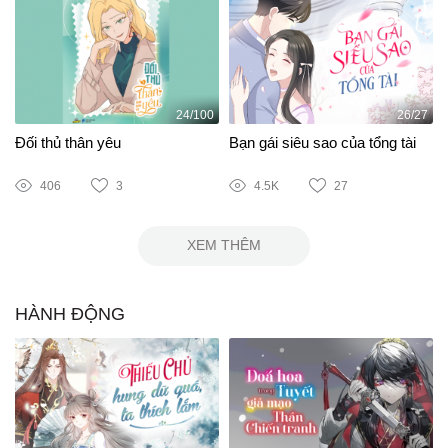
24/100
26/27
Đối thủ thân yêu
Bạn gái siêu sao của tổng tài
406
3
4.5K
27
XEM THÊM
HÀNH ĐỘNG