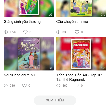
1/1
1/1
Giáng sinh yêu thương
Câu chuyện tìm mẹ
1.5K
3
333
0
1/1
6/6
Ngưu lang chức nữ
Thần Thoại Bắc Âu - Tập 10:
Tận thế Ragnarok
289
0
469
0
XEM THÊM