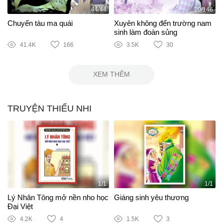
44/44
20/146
Chuyến tàu ma quái
Xuyên không đến trường nam
sinh làm đoàn sủng
41.4K
166
3.5K
30
XEM THÊM
TRUYỆN THIẾU NHI
1/1
1/1
Lý Nhân Tông mở nền nho học
Giáng sinh yêu thương
Đại Việt
4.2K
4
1.5K
3