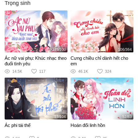
Trọng sinh
115/100
106/364
Ác nữ vai phụ: Khúc nhạc theo
Cưng chiều chỉ dành hết cho
đuổi tình yêu
em
14.5K
117
46.1K
324
17/104
52/83
Ác phi tái thế
Hoán đổi linh hồn