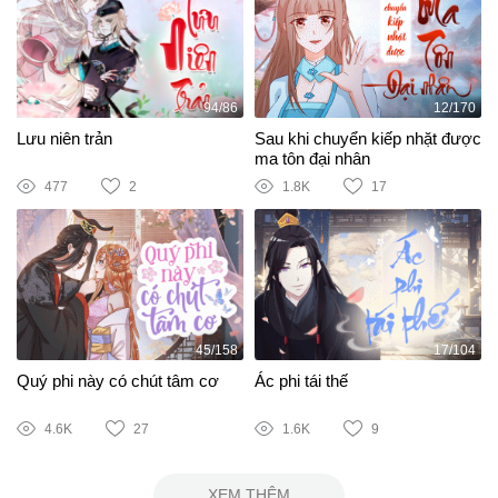
94/86
12/170
Lưu niên trản
Sau khi chuyển kiếp nhặt được
ma tôn đại nhân
477
2
1.8K
17
45/158
17/104
Quý phi này có chút tâm cơ
Ác phi tái thế
4.6K
27
1.6K
9
XEM THÊM