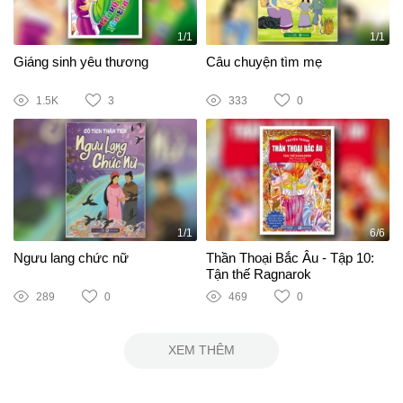
1/1
1/1
Giáng sinh yêu thương
Câu chuyện tìm mẹ
1.5K
3
333
0
1/1
6/6
Ngưu lang chức nữ
Thần Thoại Bắc Âu - Tập 10:
Tận thế Ragnarok
289
0
469
0
XEM THÊM