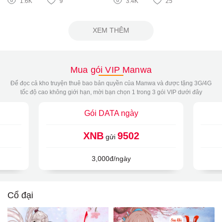
1.6K
9
3.4K
25
XEM THÊM
Mua gói VIP Manwa
Để đọc cả kho truyện thuê bao bản quyền của Manwa và được tặng 3G/4G
tốc độ cao không giới hạn, mời bạn chọn 1 trong 3 gói VIP dưới đây
Gói DATA ngày
XNB
9502
gửi
3,000đ/ngày
Cổ đại