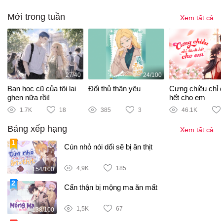
Mới trong tuần
Xem tất cả
27/40
24/100
Bạn học cũ của tôi lại
Đối thủ thân yêu
Cưng chiều chỉ
ghen nữa rồi!
hết cho em
1.7K
18
385
3
46.1K
Bảng xếp hạng
Xem tất cả
Cún nhỏ nói dối sẽ bị ăn thịt
4,9K
185
154/100
Cẩn thận bị mộng ma ăn mất
1,5K
67
138/100