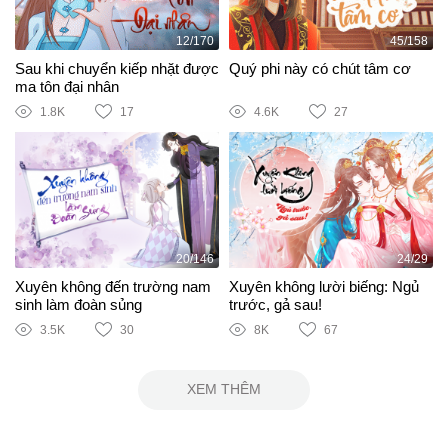
12/170
45/158
Sau khi chuyển kiếp nhặt được
Quý phi này có chút tâm cơ
ma tôn đại nhân
1.8K
17
4.6K
27
20/146
24/29
Xuyên không đến trường nam
Xuyên không lười biếng: Ngủ
sinh làm đoàn sủng
trước, gả sau!
3.5K
30
8K
67
XEM THÊM