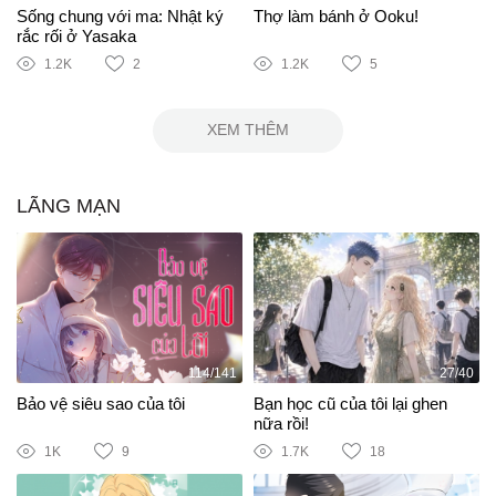
Sống chung với ma: Nhật ký
Thợ làm bánh ở Ooku!
rắc rối ở Yasaka
1.2K
2
1.2K
5
XEM THÊM
LÃNG MẠN
114/141
27/40
Bảo vệ siêu sao của tôi
Bạn học cũ của tôi lại ghen
nữa rồi!
1K
9
1.7K
18