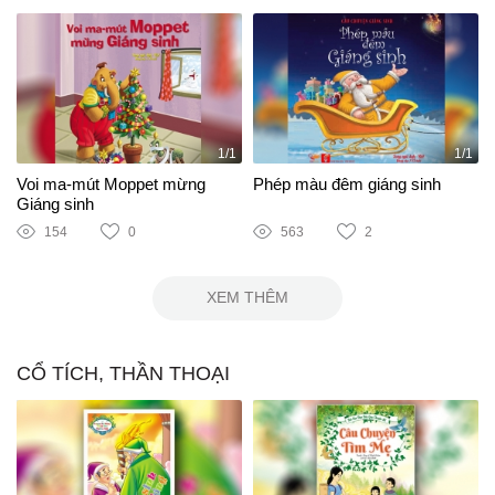
1/1
1/1
Voi ma-mút Moppet mừng
Phép màu đêm giáng sinh
Giáng sinh
154
0
563
2
XEM THÊM
CỔ TÍCH, THẦN THOẠI