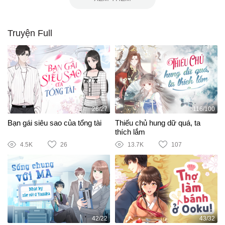
Truyện Full
26/27
116/100
Bạn gái siêu sao của tổng tài
Thiếu chủ hung dữ quá, ta
thích lắm
4.5K
26
13.7K
107
42/22
43/32