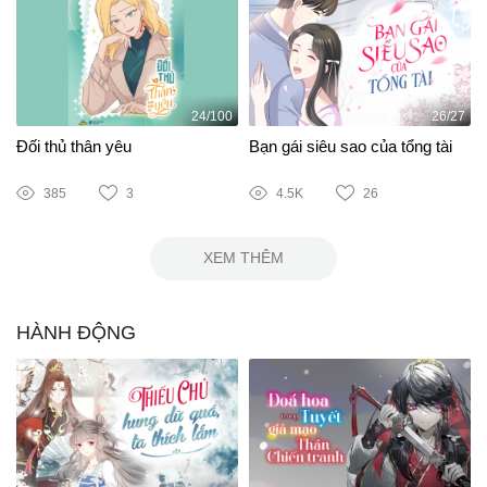
24/100
26/27
Đối thủ thân yêu
Bạn gái siêu sao của tổng tài
385
3
4.5K
26
XEM THÊM
HÀNH ĐỘNG