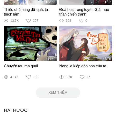
116/100
31/17
Thiếu chủ hung dữ quá, ta
Đoá hoa trong tuyết: Giả mạo
thích lắm
thần chiến tranh
13.7K
107
592
0
44/44
45/76
Chuyến tàu ma quái
Nàng là kiếp đào hoa của ta
41.4K
166
6.2K
37
XEM THÊM
HÀI HƯỚC