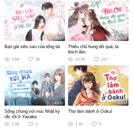
26/27
116/100
Bạn gái siêu sao của tổng tài
Thiếu chủ hung dữ quá, ta
thích lắm
4.5K
26
13.7K
107
42/22
43/32
Sống chung với ma: Nhật ký
Thợ làm bánh ở Ooku!
rắc rối ở Yasaka
1.2K
2
1.2K
5