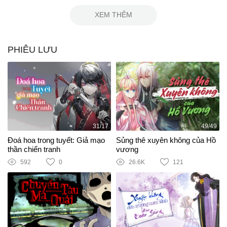
XEM THÊM
PHIÊU LƯU
31/17
49/49
Đoá hoa trong tuyết: Giả mạo
Sủng thê xuyên không của Hồ
thần chiến tranh
vương
592
0
26.6K
121