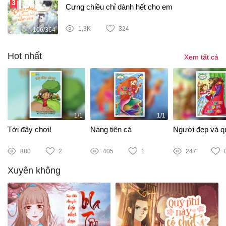
Cưng chiều chỉ dành hết cho em
1,3K
324
106/364
Hot nhất
Xem tất cả
1/1
1/1
Tới đây chơi!
Nàng tiên cá
Người đẹp và qu
880
2
405
1
247
Xuyên không