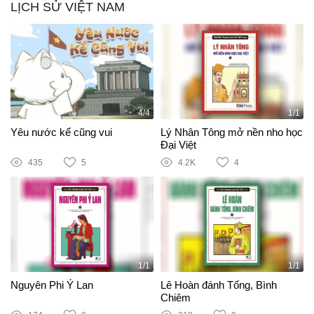
LỊCH SỬ VIỆT NAM
4/4
1/1
Yêu nước kể cũng vui
Lý Nhân Tông mở nền nho học
Đại Việt
435
5
4.2K
4
1/1
1/1
Nguyên Phi Ỷ Lan
Lê Hoàn đánh Tống, Bình
Chiêm