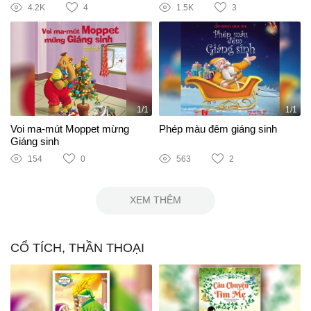
4.2K
4
1.5K
3
1/1
1/1
Voi ma-mút Moppet mừng
Phép màu đêm giáng sinh
Giáng sinh
154
0
563
2
XEM THÊM
CỔ TÍCH, THẦN THOẠI