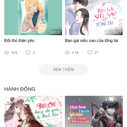
24/100
26/27
Đối thủ thân yêu
Bạn gái siêu sao của tổng tài
404
3
4.5K
27
XEM THÊM
HÀNH ĐỘNG