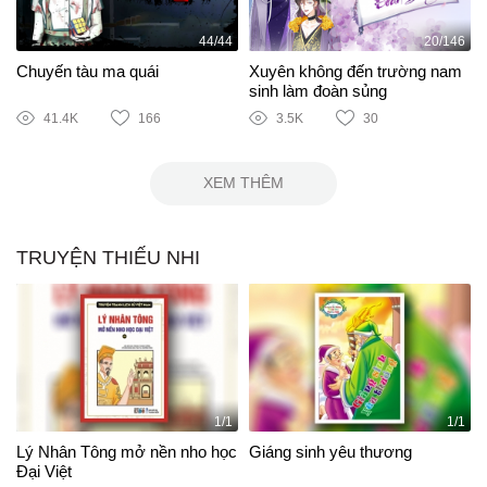
44/44
20/146
Chuyến tàu ma quái
Xuyên không đến trường nam
sinh làm đoàn sủng
41.4K
166
3.5K
30
XEM THÊM
TRUYỆN THIẾU NHI
1/1
1/1
Lý Nhân Tông mở nền nho học
Giáng sinh yêu thương
Đại Việt