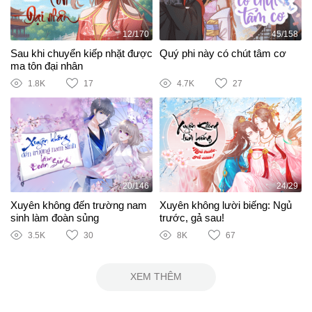
12/170
45/158
Sau khi chuyển kiếp nhặt được
Quý phi này có chút tâm cơ
ma tôn đại nhân
1.8K
17
4.7K
27
20/146
24/29
Xuyên không đến trường nam
Xuyên không lười biếng: Ngủ
sinh làm đoàn sủng
trước, gả sau!
3.5K
30
8K
67
XEM THÊM