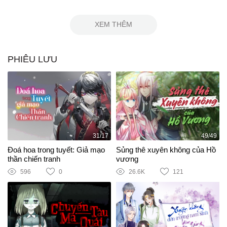
XEM THÊM
PHIÊU LƯU
31/17
49/49
Đoá hoa trong tuyết: Giả mạo
Sủng thê xuyên không của Hồ
thần chiến tranh
vương
596
0
26.6K
121