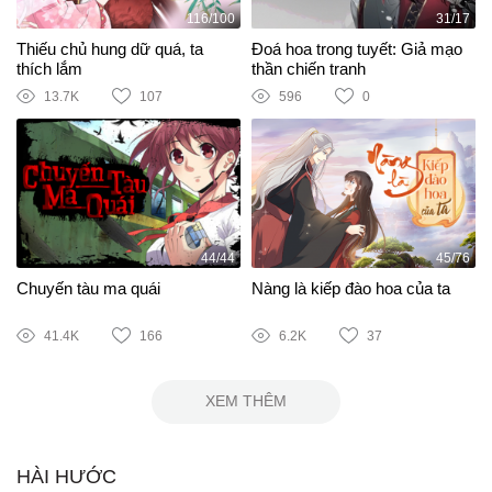
116/100
31/17
Thiếu chủ hung dữ quá, ta
Đoá hoa trong tuyết: Giả mạo
thích lắm
thần chiến tranh
13.7K
107
596
0
44/44
45/76
Chuyến tàu ma quái
Nàng là kiếp đào hoa của ta
41.4K
166
6.2K
37
XEM THÊM
HÀI HƯỚC