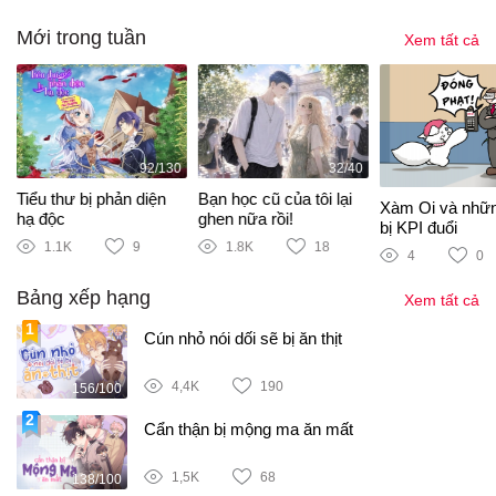
Mới trong tuần
Xem tất cả
92/130
32/40
Tiểu thư bị phản diện
Bạn học cũ của tôi lại
Xàm Oi và nhữ
hạ độc
ghen nữa rồi!
bị KPI đuổi
1.1K
9
1.8K
18
4
0
Bảng xếp hạng
Xem tất cả
Cún nhỏ nói dối sẽ bị ăn thịt
4,4K
190
156/100
Cẩn thận bị mộng ma ăn mất
1,5K
68
138/100