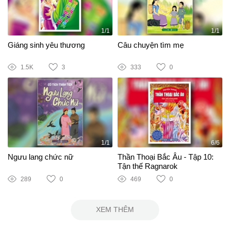
1/1
1/1
Giáng sinh yêu thương
Câu chuyện tìm mẹ
1.5K
3
333
0
1/1
6/6
Ngưu lang chức nữ
Thần Thoại Bắc Âu - Tập 10:
Tận thế Ragnarok
289
0
469
0
XEM THÊM