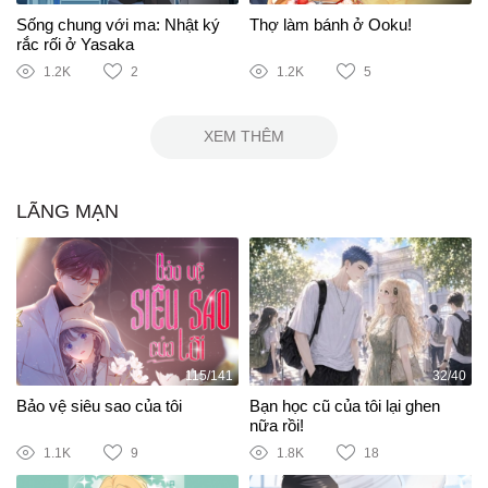
Sống chung với ma: Nhật ký
Thợ làm bánh ở Ooku!
rắc rối ở Yasaka
1.2K
2
1.2K
5
XEM THÊM
LÃNG MẠN
115/141
32/40
Bảo vệ siêu sao của tôi
Bạn học cũ của tôi lại ghen
nữa rồi!
1.1K
9
1.8K
18