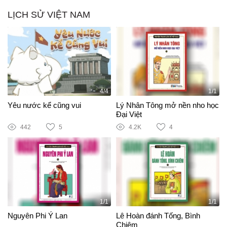
LỊCH SỬ VIỆT NAM
4/4
1/1
Yêu nước kể cũng vui
Lý Nhân Tông mở nền nho học
Đại Việt
442
5
4.2K
4
1/1
1/1
Nguyên Phi Ỷ Lan
Lê Hoàn đánh Tống, Bình
Chiêm