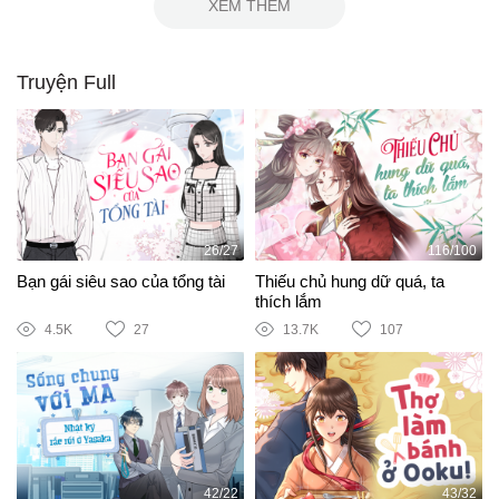
XEM THÊM
Truyện Full
26/27
116/100
Bạn gái siêu sao của tổng tài
Thiếu chủ hung dữ quá, ta
thích lắm
4.5K
27
13.7K
107
42/22
43/32