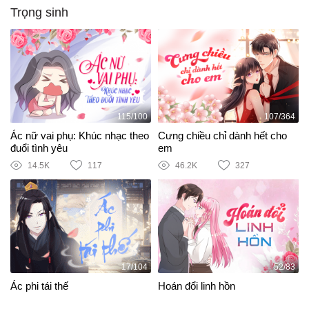
Trọng sinh
115/100
107/364
Ác nữ vai phụ: Khúc nhạc theo
Cưng chiều chỉ dành hết cho
đuổi tình yêu
em
14.5K
117
46.2K
327
17/104
52/83
Ác phi tái thế
Hoán đổi linh hồn