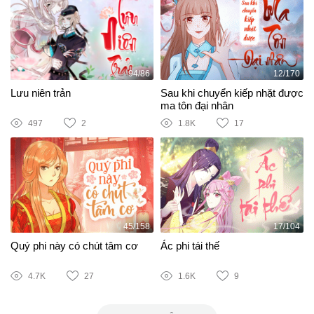
94/86
12/170
Lưu niên trản
Sau khi chuyển kiếp nhặt được
ma tôn đại nhân
497
2
1.8K
17
45/158
17/104
Quý phi này có chút tâm cơ
Ác phi tái thế
4.7K
27
1.6K
9