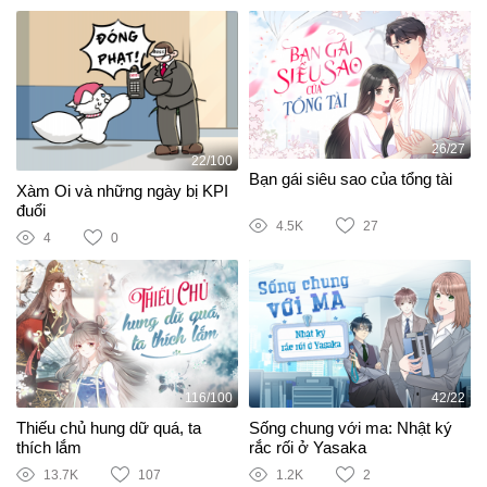
26/27
22/100
Bạn gái siêu sao của tổng tài
Xàm Oi và những ngày bị KPI
đuổi
4.5K
27
4
0
116/100
42/22
Thiếu chủ hung dữ quá, ta
Sống chung với ma: Nhật ký
thích lắm
rắc rối ở Yasaka
13.7K
107
1.2K
2