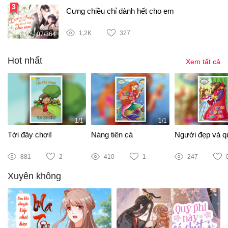
Cưng chiều chỉ dành hết cho em
1,2K
327
107/364
Hot nhất
Xem tất cả
1/1
1/1
Tới đây chơi!
Nàng tiên cá
Người đẹp và qu
881
2
410
1
247
Xuyên không