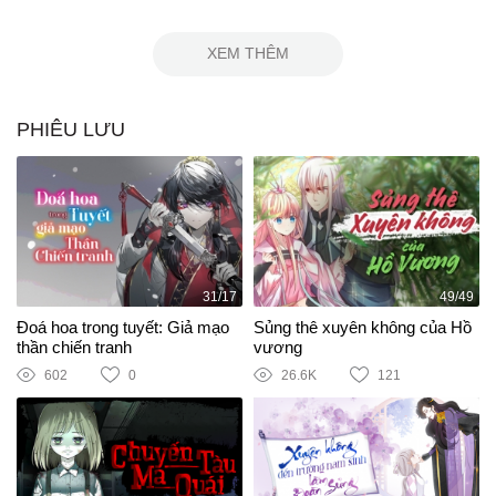
XEM THÊM
PHIÊU LƯU
31/17
49/49
Đoá hoa trong tuyết: Giả mạo
Sủng thê xuyên không của Hồ
thần chiến tranh
vương
602
0
26.6K
121