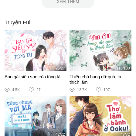
XEM THÊM
Truyện Full
26/27
116/100
Bạn gái siêu sao của tổng tài
Thiếu chủ hung dữ quá, ta
thích lắm
4.5K
27
13.7K
107
42/22
43/32