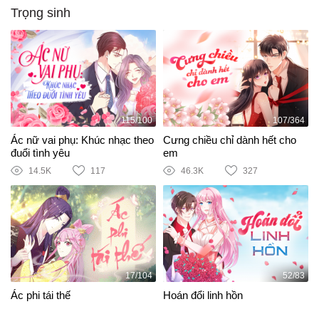
Trọng sinh
115/100
107/364
Ác nữ vai phụ: Khúc nhạc theo
Cưng chiều chỉ dành hết cho
đuổi tình yêu
em
14.5K
117
46.3K
327
17/104
52/83
Ác phi tái thế
Hoán đổi linh hồn