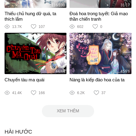
116/100
31/17
Thiếu chủ hung dữ quá, ta
Đoá hoa trong tuyết: Giả mạo
thích lắm
thần chiến tranh
13.7K
107
602
0
44/44
45/76
Chuyến tàu ma quái
Nàng là kiếp đào hoa của ta
41.4K
166
6.2K
37
XEM THÊM
HÀI HƯỚC