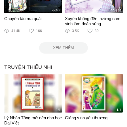
44/44
20/146
Chuyến tàu ma quái
Xuyên không đến trường nam
sinh làm đoàn sủng
41.4K
166
3.5K
30
XEM THÊM
TRUYỆN THIẾU NHI
1/1
1/1
Lý Nhân Tông mở nền nho học
Giáng sinh yêu thương
Đại Việt