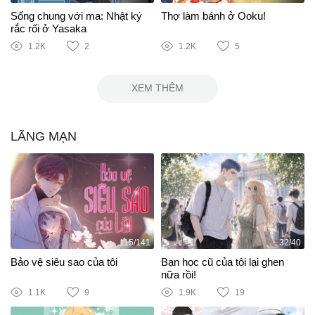
Sống chung với ma: Nhật ký
Thợ làm bánh ở Ooku!
rắc rối ở Yasaka
1.2K
2
1.2K
5
XEM THÊM
LÃNG MẠN
115/141
32/40
Bảo vệ siêu sao của tôi
Bạn học cũ của tôi lại ghen
nữa rồi!
1.1K
9
1.9K
19