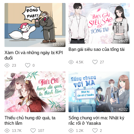
26/27
22/100
Bạn gái siêu sao của tổng tài
Xàm Oi và những ngày bị KPI
đuổi
4.5K
27
23
0
116/100
42/22
Thiếu chủ hung dữ quá, ta
Sống chung với ma: Nhật ký
thích lắm
rắc rối ở Yasaka
13.7K
107
1.2K
2