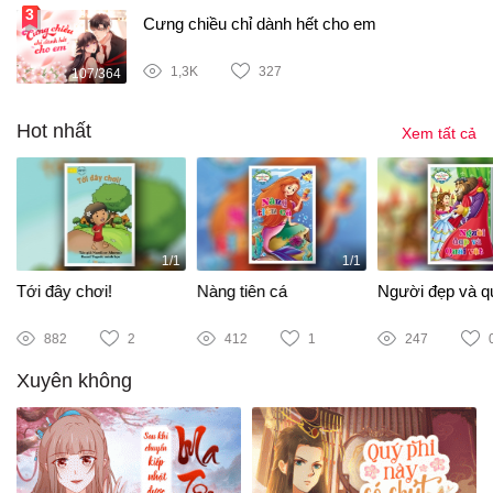
Cưng chiều chỉ dành hết cho em
1,3K
327
107/364
Hot nhất
Xem tất cả
1/1
1/1
Tới đây chơi!
Nàng tiên cá
Người đẹp và qu
882
2
412
1
247
Xuyên không