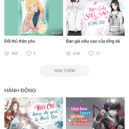
24/100
26/27
Đối thủ thân yêu
Bạn gái siêu sao của tổng tài
406
3
4.5K
27
XEM THÊM
HÀNH ĐỘNG