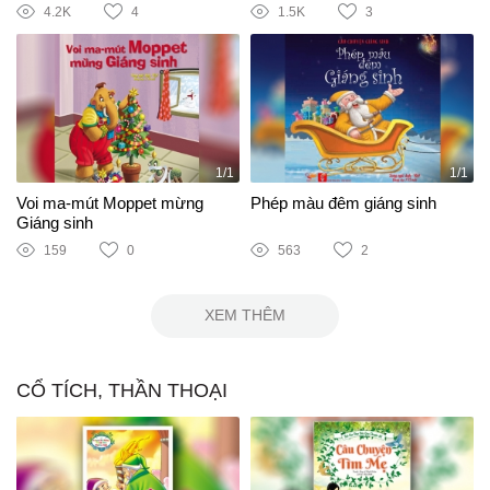
4.2K
4
1.5K
3
1/1
1/1
Voi ma-mút Moppet mừng
Phép màu đêm giáng sinh
Giáng sinh
159
0
563
2
XEM THÊM
CỔ TÍCH, THẦN THOẠI