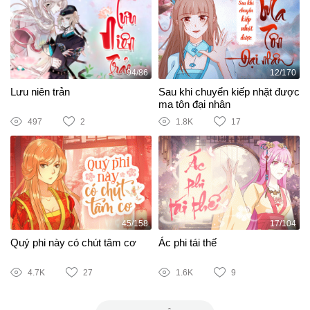
94/86
12/170
Lưu niên trản
Sau khi chuyển kiếp nhặt được
ma tôn đại nhân
497
2
1.8K
17
45/158
17/104
Quý phi này có chút tâm cơ
Ác phi tái thế
4.7K
27
1.6K
9