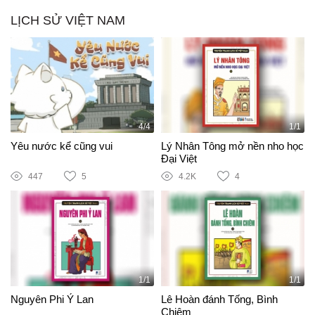
LỊCH SỬ VIỆT NAM
4/4
1/1
Yêu nước kể cũng vui
Lý Nhân Tông mở nền nho học
Đại Việt
447
5
4.2K
4
1/1
1/1
Nguyên Phi Ỷ Lan
Lê Hoàn đánh Tống, Bình
Chiêm