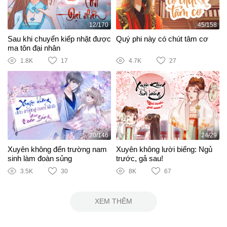
12/170
45/158
Sau khi chuyển kiếp nhặt được
Quý phi này có chút tâm cơ
ma tôn đại nhân
1.8K
17
4.7K
27
20/146
24/29
Xuyên không đến trường nam
Xuyên không lười biếng: Ngủ
sinh làm đoàn sủng
trước, gả sau!
3.5K
30
8K
67
XEM THÊM