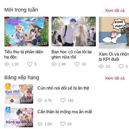
Mới trong tuần
Xem tất cả
92/130
32/40
Tiểu thư bị phản diện
Bạn học cũ của tôi lại
Xàm Oi và nhữ
hạ độc
ghen nữa rồi!
bị KPI đuổi
1.1K
9
1.9K
19
23
0
Bảng xếp hạng
Xem tất cả
Cún nhỏ nói dối sẽ bị ăn thịt
4,7K
192
156/100
Cẩn thận bị mộng ma ăn mất
1,5K
69
138/100