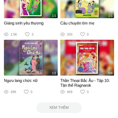
1/1
1/1
Giáng sinh yêu thương
Câu chuyện tìm mẹ
1.5K
3
333
0
1/1
6/6
Ngưu lang chức nữ
Thần Thoại Bắc Âu - Tập 10:
Tận thế Ragnarok
289
0
469
0
XEM THÊM