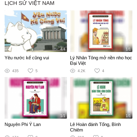
LỊCH SỬ VIỆT NAM
4/4
1/1
Yêu nước kể cũng vui
Lý Nhân Tông mở nền nho học
Đại Việt
435
5
4.2K
4
1/1
1/1
Nguyên Phi Ỷ Lan
Lê Hoàn đánh Tống, Bình
Chiêm