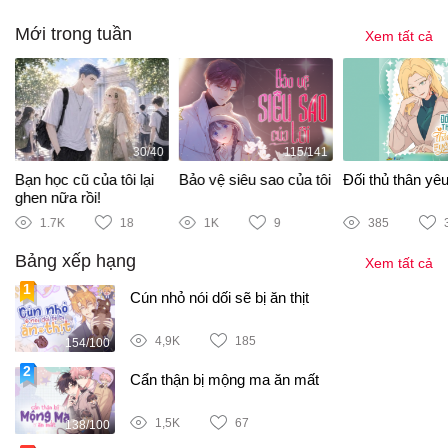
Mới trong tuần
Xem tất cả
30/40
115/141
Bạn học cũ của tôi lại
Bảo vệ siêu sao của tôi
Đối thủ thân yê
ghen nữa rồi!
1.7K
18
1K
9
385
Bảng xếp hạng
Xem tất cả
Cún nhỏ nói dối sẽ bị ăn thịt
4,9K
185
154/100
Cẩn thận bị mộng ma ăn mất
1,5K
67
138/100