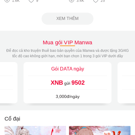
1.6K
9
3.4K
25
XEM THÊM
Mua gói VIP Manwa
Để đọc cả kho truyện thuê bao bản quyền của Manwa và được tặng 3G/4G
tốc độ cao không giới hạn, mời bạn chọn 1 trong 3 gói VIP dưới đây
Gói DATA ngày
XNB
9502
gửi
3,000đ/ngày
Cổ đại