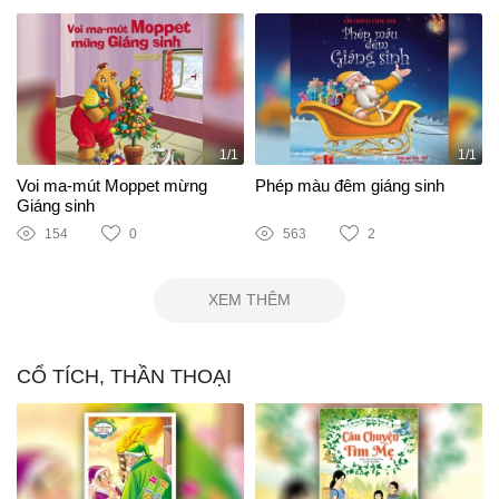
1/1
1/1
Voi ma-mút Moppet mừng
Phép màu đêm giáng sinh
Giáng sinh
154
0
563
2
XEM THÊM
CỔ TÍCH, THẦN THOẠI