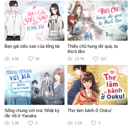
26/27
116/100
Bạn gái siêu sao của tổng tài
Thiếu chủ hung dữ quá, ta
thích lắm
4.5K
26
13.7K
107
42/22
43/32
Sống chung với ma: Nhật ký
Thợ làm bánh ở Ooku!
rắc rối ở Yasaka
1.2K
2
1.2K
5