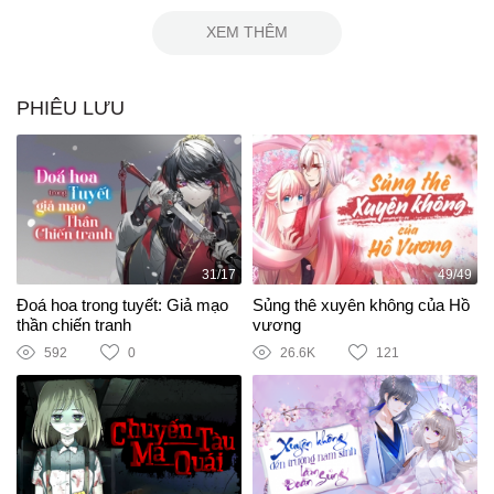
XEM THÊM
PHIÊU LƯU
31/17
49/49
Đoá hoa trong tuyết: Giả mạo
Sủng thê xuyên không của Hồ
thần chiến tranh
vương
592
0
26.6K
121