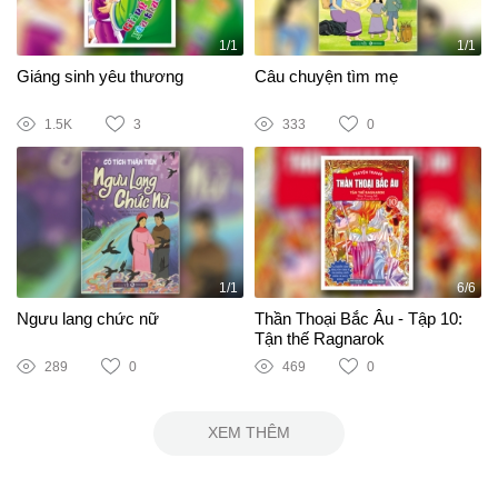
1/1
1/1
Giáng sinh yêu thương
Câu chuyện tìm mẹ
1.5K
3
333
0
1/1
6/6
Ngưu lang chức nữ
Thần Thoại Bắc Âu - Tập 10:
Tận thế Ragnarok
289
0
469
0
XEM THÊM