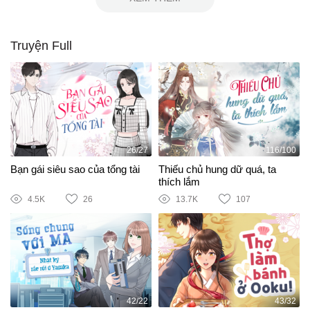
Truyện Full
26/27
116/100
Bạn gái siêu sao của tổng tài
Thiếu chủ hung dữ quá, ta
thích lắm
4.5K
26
13.7K
107
42/22
43/32