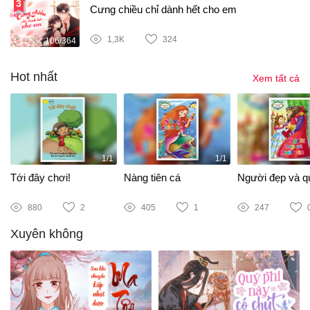
Cưng chiều chỉ dành hết cho em
1,3K
324
106/364
Hot nhất
Xem tất cả
1/1
1/1
Tới đây chơi!
Nàng tiên cá
Người đẹp và qu
880
2
405
1
247
Xuyên không