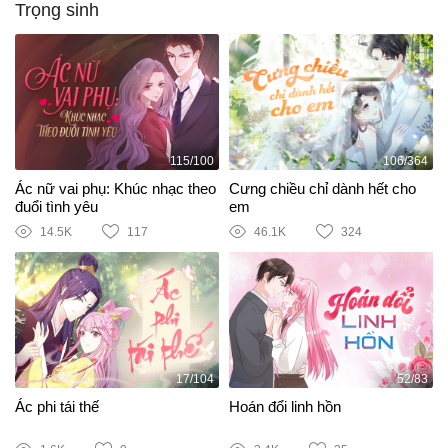
Trọng sinh
115/100
106/364
Ác nữ vai phụ: Khúc nhạc theo
Cưng chiều chỉ dành hết cho
đuổi tình yêu
em
14.5K
117
46.1K
324
17/104
52/83
Ác phi tái thế
Hoán đổi linh hồn