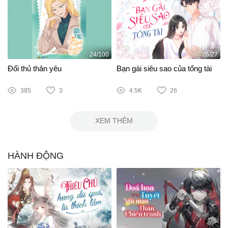
24/100
26/27
Đối thủ thân yêu
Bạn gái siêu sao của tổng tài
385
3
4.5K
26
XEM THÊM
HÀNH ĐỘNG