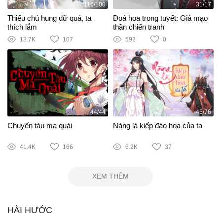
116/100
31/17
Thiếu chủ hung dữ quá, ta
Đoá hoa trong tuyết: Giả mạo
thích lắm
thần chiến tranh
13.7K
107
592
0
44/44
45/76
Chuyến tàu ma quái
Nàng là kiếp đào hoa của ta
41.4K
166
6.2K
37
XEM THÊM
HÀI HƯỚC