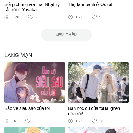
Sống chung với ma: Nhật ký
Thợ làm bánh ở Ooku!
rắc rối ở Yasaka
1.2K
2
1.2K
5
XEM THÊM
LÃNG MẠN
115/141
30/40
Bảo vệ siêu sao của tôi
Bạn học cũ của tôi lại ghen
nữa rồi!
1K
9
1.7K
18