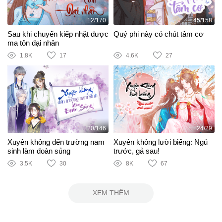
12/170
45/158
Sau khi chuyển kiếp nhặt được
Quý phi này có chút tâm cơ
ma tôn đại nhân
1.8K
17
4.6K
27
20/146
24/29
Xuyên không đến trường nam
Xuyên không lười biếng: Ngủ
sinh làm đoàn sủng
trước, gả sau!
3.5K
30
8K
67
XEM THÊM