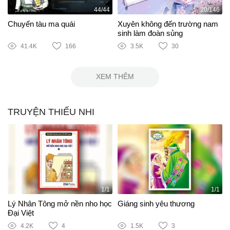
44/44
20/146
Chuyến tàu ma quái
Xuyên không đến trường nam
sinh làm đoàn sủng
41.4K
166
3.5K
30
XEM THÊM
TRUYỆN THIẾU NHI
1/1
1/1
Lý Nhân Tông mở nền nho học
Giáng sinh yêu thương
Đại Việt
4.2K
4
1.5K
3