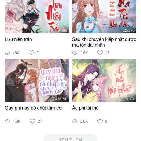
94/86
12/170
Lưu niên trản
Sau khi chuyển kiếp nhặt được
ma tôn đại nhân
480
2
1.8K
17
45/158
17/104
Quý phi này có chút tâm cơ
Ác phi tái thế
4.6K
27
1.6K
9
XEM THÊM