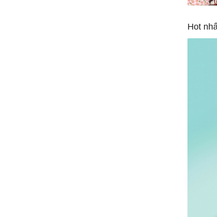
1
Hot nhấ