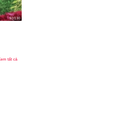
92/130
Bạn học cũ của tôi lại ghen nữa rồi!
1.8K
18
em tất cả