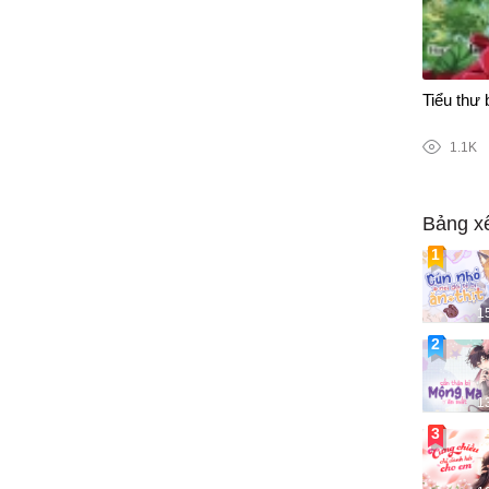
107/364
em
Tiểu thư 
1.1K
Bảng x
1
1