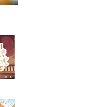
1/1
Nàng tiên cá
410
1
45/158