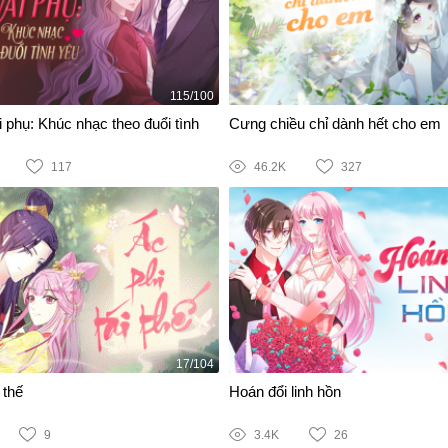
115/100
 phụ: Khúc nhạc theo đuổi tình
Cưng chiều chỉ dành hết cho em
117
46.2K
327
17/104
 thế
Hoán đổi linh hồn
9
3.4K
26