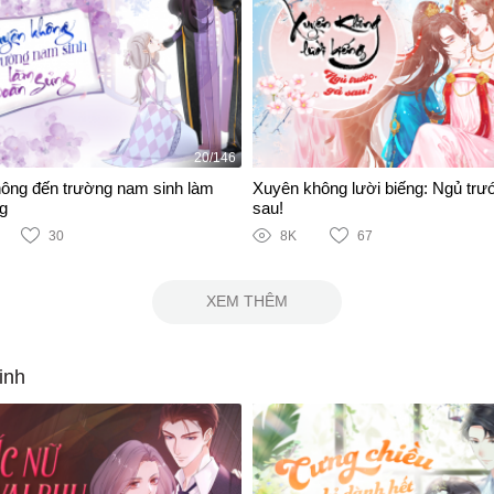
20/146
ông đến trường nam sinh làm
Xuyên không lười biếng: Ngủ trư
g
sau!
30
8K
67
XEM THÊM
inh