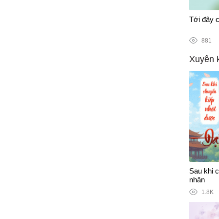
1/1
n tranh chống Covid-19
Tới đây c
881
Xuyên 
Sau khi 
nhân
1.8K