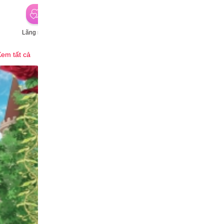
Lãng mạn
Hành động
Hài hước
P
em tất cả