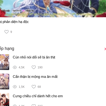
bị phản diện hạ độc
9
ếp hạng
X
Cún nhỏ nói dối sẽ bị ăn thịt
4,5K
190
56/100
Cẩn thận bị mộng ma ăn mất
1,5K
68
38/100
Cưng chiều chỉ dành hết cho em