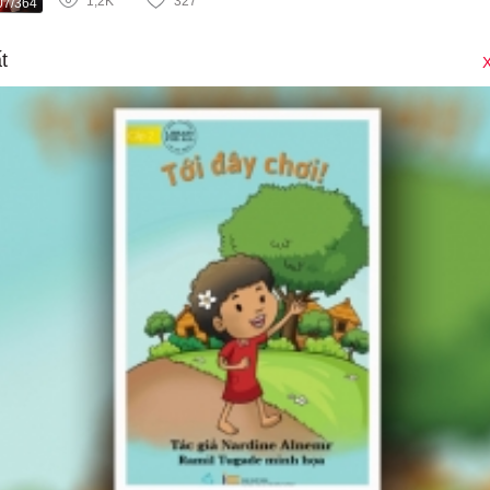
1,2K
327
07/364
t
X