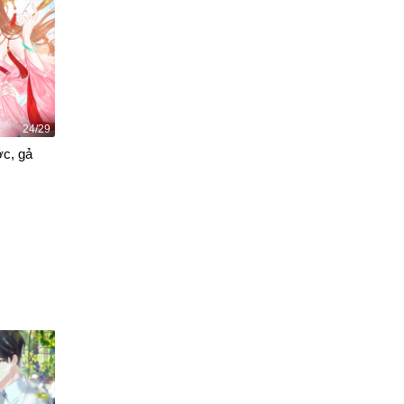
24/29
ớc, gả