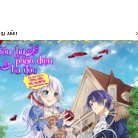
ng tuần
X