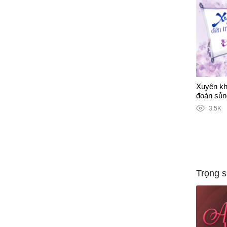
Xuyên kh
đoàn sủn
3.5K
Trọng s