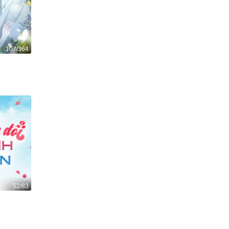
107/364
52/83