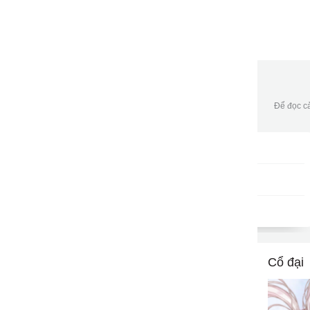
Để đọc cả
Gói DATA tháng
DKB30
9502
gửi
50,000đ/tháng
Cổ đại