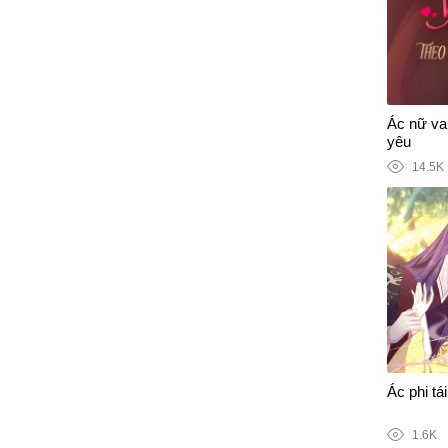
Ác nữ vai
yêu
14.5K
Ác phi tái
1.6K