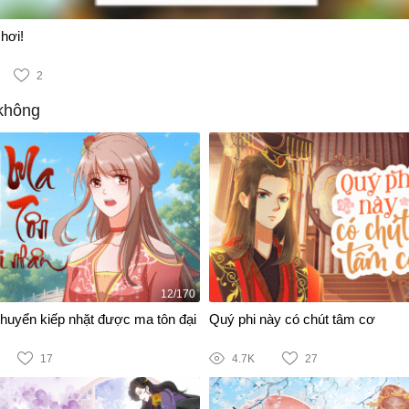
hơi!
2
không
12/170
chuyển kiếp nhặt được ma tôn đại
Quý phi này có chút tâm cơ
17
4.7K
27