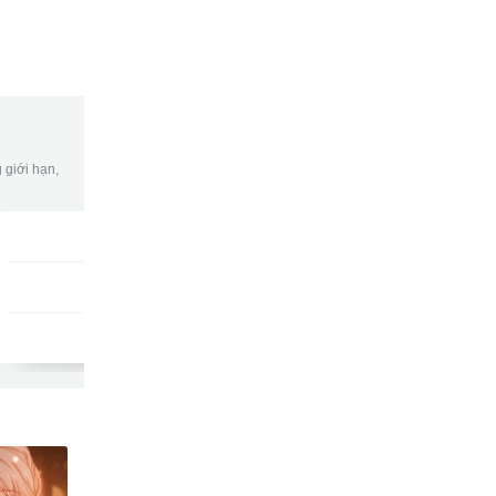
 giới hạn,
Gói DATA tuần
DKB7
9502
gửi
15,000đ/tuần