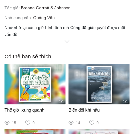
Tác giả:
Breana Garratt & Johnson
Nhà cung cấp:
Quảng Văn
Nhờ nhớ lại cách giữ bình tĩnh mà Công đã giải quyết được một
vấn đề.
Có thể bạn sẽ thích
1/1
1/1
Thế giới xung quanh
Biến đổi khí hậu
15
0
14
0