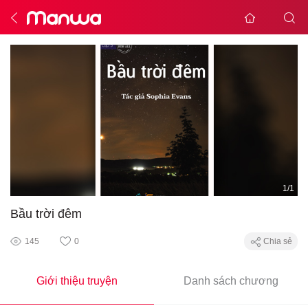
1
/
1
Bầu trời đêm
145
0
Chia sẻ
Giới thiệu truyện
Danh sách chương