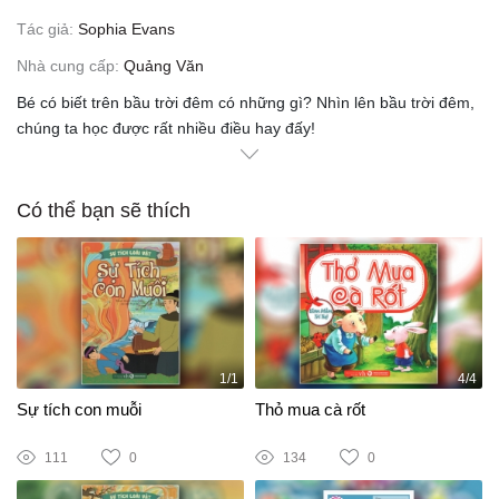
Tác giả:
Sophia Evans
Nhà cung cấp:
Quảng Văn
Bé có biết trên bầu trời đêm có những gì? Nhìn lên bầu trời đêm,
chúng ta học được rất nhiều điều hay đấy!
Có thể bạn sẽ thích
1/1
4/4
Sự tích con muỗi
Thỏ mua cà rốt
111
0
134
0