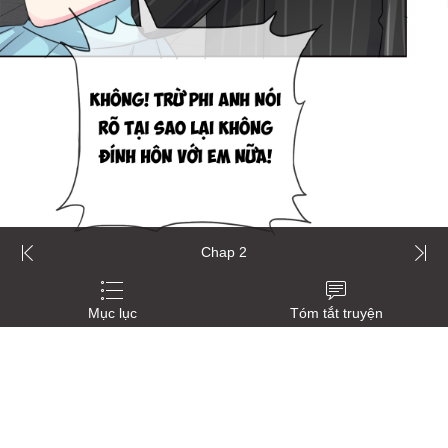
Chap 2
Mục lục
Tóm tắt truyện