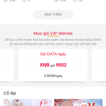
1.6K
9
3.4K
26
XEM THÊM
Mua gói VIP Manwa
Để đọc cả kho truyện thuê bao bản quyền của Manwa và được tặng 3G/4G
tốc độ cao không giới hạn, mời bạn chọn 1 trong 3 gói VIP dưới đây
Gói DATA ngày
XNB
9502
gửi
3,000đ/ngày
Cổ đại