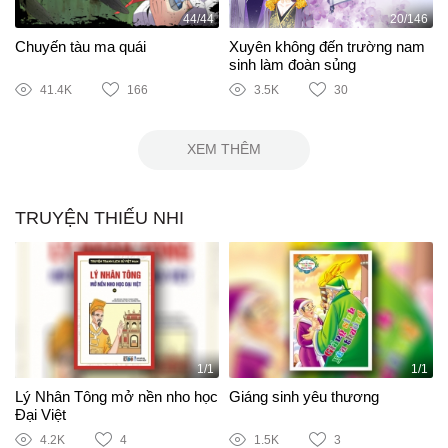
44/44
20/146
Chuyến tàu ma quái
Xuyên không đến trường nam
sinh làm đoàn sủng
41.4K
166
3.5K
30
XEM THÊM
TRUYỆN THIẾU NHI
1/1
1/1
Lý Nhân Tông mở nền nho học
Giáng sinh yêu thương
Đại Việt
4.2K
4
1.5K
3