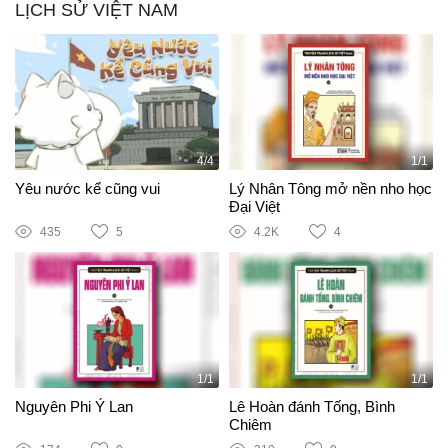
LỊCH SỬ VIỆT NAM
4/4
1/1
Yêu nước kể cũng vui
Lý Nhân Tông mở nền nho học
Đại Việt
435
5
4.2K
4
1/1
1/1
Nguyên Phi Ỷ Lan
Lê Hoàn đánh Tống, Bình
Chiêm