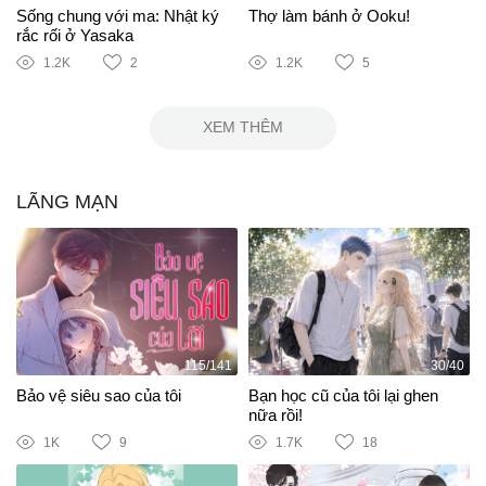
Sống chung với ma: Nhật ký
Thợ làm bánh ở Ooku!
rắc rối ở Yasaka
1.2K
2
1.2K
5
XEM THÊM
LÃNG MẠN
115/141
30/40
Bảo vệ siêu sao của tôi
Bạn học cũ của tôi lại ghen
nữa rồi!
1K
9
1.7K
18