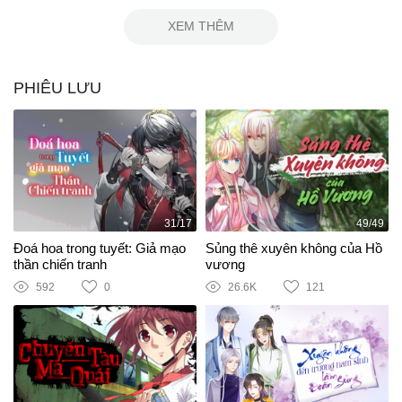
XEM THÊM
PHIÊU LƯU
31/17
49/49
Đoá hoa trong tuyết: Giả mạo
Sủng thê xuyên không của Hồ
thần chiến tranh
vương
592
0
26.6K
121