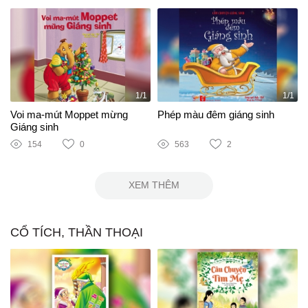
1/1
1/1
Voi ma-mút Moppet mừng
Phép màu đêm giáng sinh
Giáng sinh
154
0
563
2
XEM THÊM
CỔ TÍCH, THẦN THOẠI