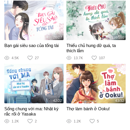
26/27
116/100
Bạn gái siêu sao của tổng tài
Thiếu chủ hung dữ quá, ta
thích lắm
4.5K
27
13.7K
107
42/22
43/32
Sống chung với ma: Nhật ký
Thợ làm bánh ở Ooku!
rắc rối ở Yasaka
1.2K
2
1.2K
5