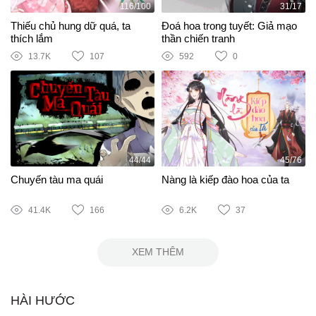
116/100
31/17
Thiếu chủ hung dữ quá, ta
Đoá hoa trong tuyết: Giả mạo
thích lắm
thần chiến tranh
13.7K
107
592
0
44/44
45/76
Chuyến tàu ma quái
Nàng là kiếp đào hoa của ta
41.4K
166
6.2K
37
XEM THÊM
HÀI HƯỚC