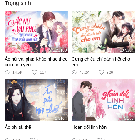
Trọng sinh
115/100
107/364
Ác nữ vai phụ: Khúc nhạc theo
Cưng chiều chỉ dành hết cho
đuổi tình yêu
em
14.5K
117
46.2K
326
17/104
52/83
Ác phi tái thế
Hoán đổi linh hồn