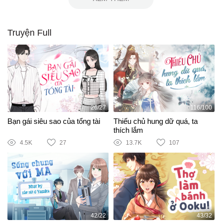
Truyện Full
26/27
116/100
Bạn gái siêu sao của tổng tài
Thiếu chủ hung dữ quá, ta
thích lắm
4.5K
27
13.7K
107
42/22
43/32