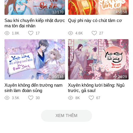
12/170
45/158
Sau khi chuyển kiếp nhặt được
Quý phi này có chút tâm cơ
ma tôn đại nhân
1.8K
17
4.6K
27
20/146
24/29
Xuyên không đến trường nam
Xuyên không lười biếng: Ngủ
sinh làm đoàn sủng
trước, gả sau!
3.5K
30
8K
67
XEM THÊM