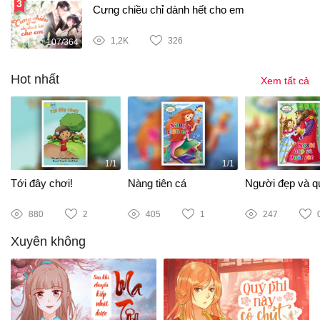
Cưng chiều chỉ dành hết cho em
1,2K
326
107/364
Hot nhất
Xem tất cả
1/1
1/1
Tới đây chơi!
Nàng tiên cá
Người đẹp và qu
880
2
405
1
247
Xuyên không