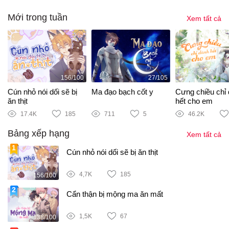
Mới trong tuần
Xem tất cả
156/100
27/105
i
Cún nhỏ nói dối sẽ bị
Ma đạo bạch cốt y
Cưng chiều chỉ
ăn thịt
hết cho em
17.4K
185
711
5
46.2K
Bảng xếp hạng
Xem tất cả
Cún nhỏ nói dối sẽ bị ăn thịt
4,7K
185
156/100
Cẩn thận bị mộng ma ăn mất
1,5K
67
138/100