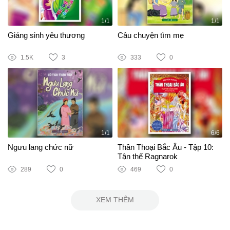
1/1
1/1
Giáng sinh yêu thương
Câu chuyện tìm mẹ
1.5K
3
333
0
1/1
6/6
Ngưu lang chức nữ
Thần Thoại Bắc Âu - Tập 10:
Tận thế Ragnarok
289
0
469
0
XEM THÊM