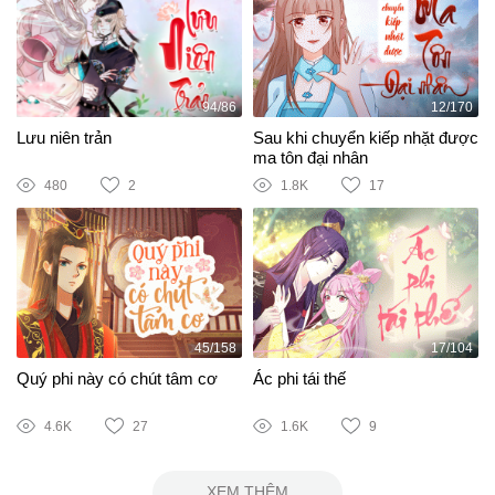
94/86
12/170
Lưu niên trản
Sau khi chuyển kiếp nhặt được
ma tôn đại nhân
480
2
1.8K
17
45/158
17/104
Quý phi này có chút tâm cơ
Ác phi tái thế
4.6K
27
1.6K
9
XEM THÊM