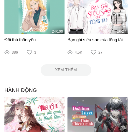
24/100
26/27
Đối thủ thân yêu
Bạn gái siêu sao của tổng tài
386
3
4.5K
27
XEM THÊM
HÀNH ĐỘNG