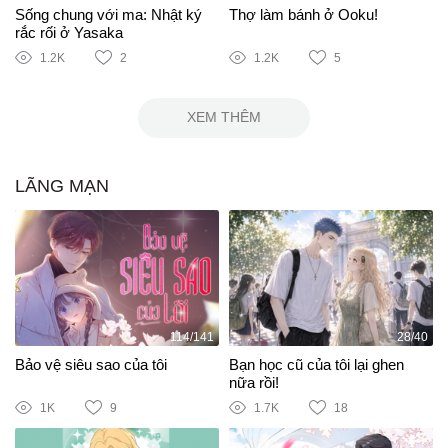
Sống chung với ma: Nhật ký
Thợ làm bánh ở Ooku!
rắc rối ở Yasaka
1.2K
2
1.2K
5
XEM THÊM
LÃNG MẠN
114/141
28/40
Bảo vệ siêu sao của tôi
Bạn học cũ của tôi lại ghen
nữa rồi!
1K
9
1.7K
18