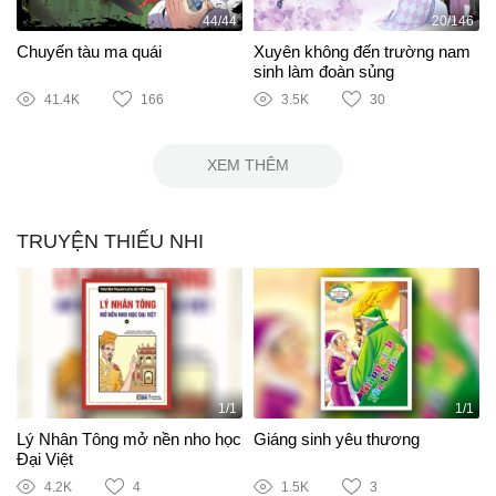
44/44
20/146
Chuyến tàu ma quái
Xuyên không đến trường nam
sinh làm đoàn sủng
41.4K
166
3.5K
30
XEM THÊM
TRUYỆN THIẾU NHI
1/1
1/1
Lý Nhân Tông mở nền nho học
Giáng sinh yêu thương
Đại Việt
4.2K
4
1.5K
3