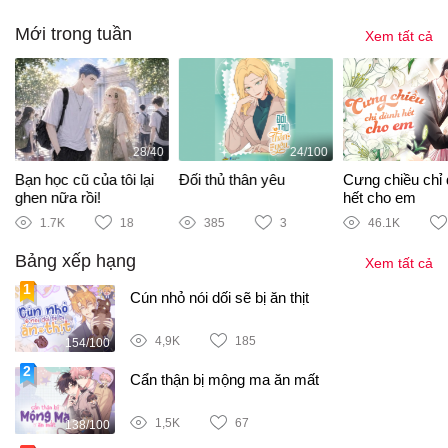
Mới trong tuần
Xem tất cả
28/40
24/100
Bạn học cũ của tôi lại
Đối thủ thân yêu
Cưng chiều chỉ
ghen nữa rồi!
hết cho em
1.7K
18
385
3
46.1K
Bảng xếp hạng
Xem tất cả
Cún nhỏ nói dối sẽ bị ăn thịt
4,9K
185
154/100
Cẩn thận bị mộng ma ăn mất
1,5K
67
138/100