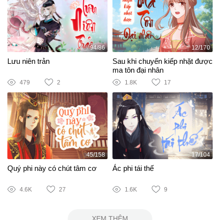
94/86
12/170
Lưu niên trản
Sau khi chuyển kiếp nhặt được
ma tôn đại nhân
479
2
1.8K
17
45/158
17/104
Quý phi này có chút tâm cơ
Ác phi tái thế
4.6K
27
1.6K
9
XEM THÊM