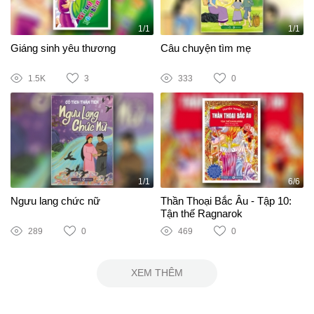
1/1
1/1
Giáng sinh yêu thương
Câu chuyện tìm mẹ
1.5K
3
333
0
1/1
6/6
Ngưu lang chức nữ
Thần Thoại Bắc Âu - Tập 10:
Tận thế Ragnarok
289
0
469
0
XEM THÊM