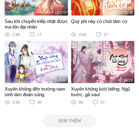
12/170
45/158
Sau khi chuyển kiếp nhặt được
Quý phi này có chút tâm cơ
ma tôn đại nhân
1.8K
17
4.6K
27
20/146
24/29
Xuyên không đến trường nam
Xuyên không lười biếng: Ngủ
sinh làm đoàn sủng
trước, gả sau!
3.5K
30
8K
67
XEM THÊM