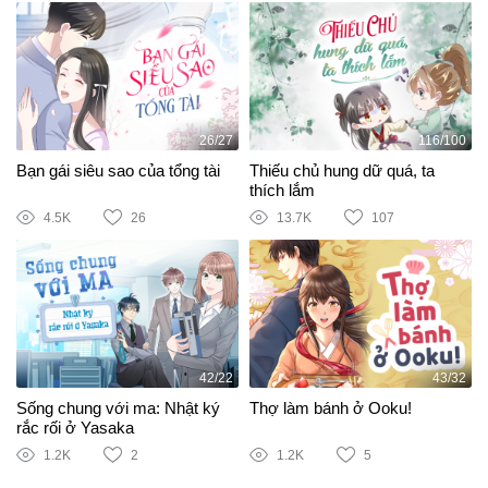
26/27
116/100
Bạn gái siêu sao của tổng tài
Thiếu chủ hung dữ quá, ta
thích lắm
4.5K
26
13.7K
107
42/22
43/32
Sống chung với ma: Nhật ký
Thợ làm bánh ở Ooku!
rắc rối ở Yasaka
1.2K
2
1.2K
5