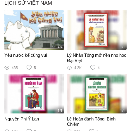
LỊCH SỬ VIỆT NAM
4/4
1/1
Yêu nước kể cũng vui
Lý Nhân Tông mở nền nho học
Đại Việt
435
5
4.2K
4
1/1
1/1
Nguyên Phi Ỷ Lan
Lê Hoàn đánh Tống, Bình
Chiêm