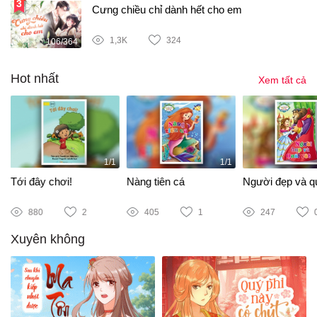
Cưng chiều chỉ dành hết cho em
1,3K
324
106/364
Hot nhất
Xem tất cả
1/1
1/1
Tới đây chơi!
Nàng tiên cá
Người đẹp và qu
880
2
405
1
247
Xuyên không