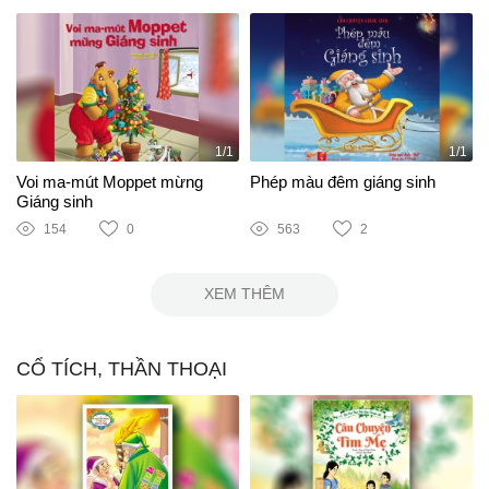
1/1
1/1
Voi ma-mút Moppet mừng
Phép màu đêm giáng sinh
Giáng sinh
154
0
563
2
XEM THÊM
CỔ TÍCH, THẦN THOẠI