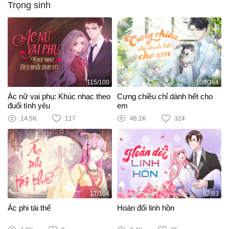
Trọng sinh
115/100
106/364
Ác nữ vai phụ: Khúc nhạc theo
Cưng chiều chỉ dành hết cho
đuổi tình yêu
em
14.5K
117
46.1K
324
17/104
52/83
Ác phi tái thế
Hoán đổi linh hồn