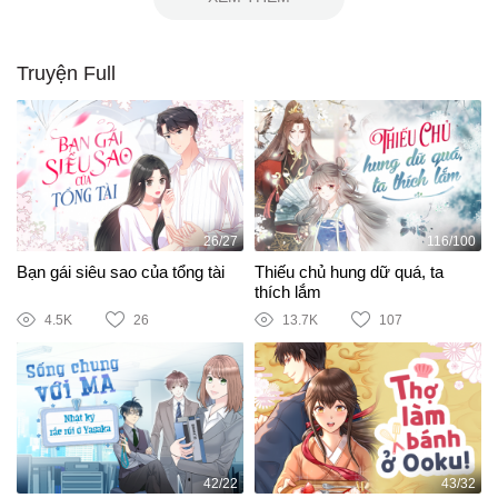
Truyện Full
26/27
116/100
Bạn gái siêu sao của tổng tài
Thiếu chủ hung dữ quá, ta
thích lắm
4.5K
26
13.7K
107
42/22
43/32