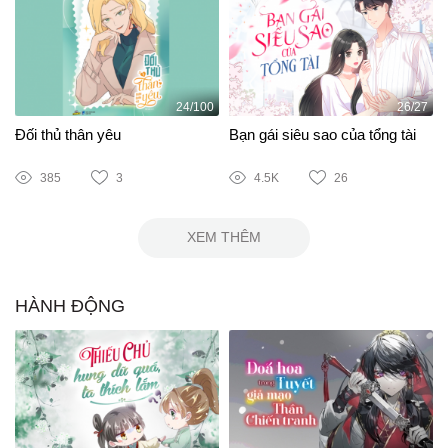
24/100
26/27
Đối thủ thân yêu
Bạn gái siêu sao của tổng tài
385
3
4.5K
26
XEM THÊM
HÀNH ĐỘNG