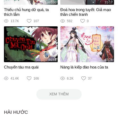
116/100
31/17
Thiếu chủ hung dữ quá, ta
Đoá hoa trong tuyết: Giả mạo
thích lắm
thần chiến tranh
13.7K
107
592
0
44/44
45/76
Chuyến tàu ma quái
Nàng là kiếp đào hoa của ta
41.4K
166
6.2K
37
XEM THÊM
HÀI HƯỚC