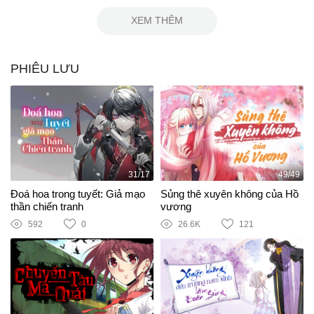
XEM THÊM
PHIÊU LƯU
31/17
49/49
Đoá hoa trong tuyết: Giả mạo
Sủng thê xuyên không của Hồ
thần chiến tranh
vương
592
0
26.6K
121