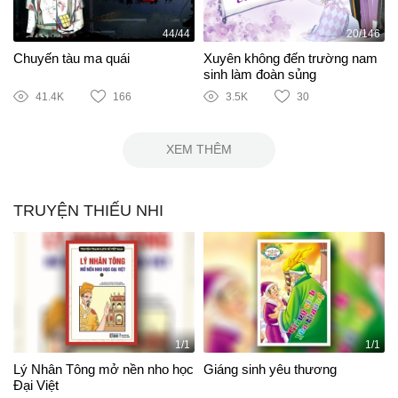
44/44
20/146
Chuyến tàu ma quái
Xuyên không đến trường nam
sinh làm đoàn sủng
41.4K
166
3.5K
30
XEM THÊM
TRUYỆN THIẾU NHI
1/1
1/1
Lý Nhân Tông mở nền nho học
Giáng sinh yêu thương
Đại Việt