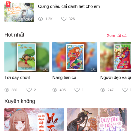
Cưng chiều chỉ dành hết cho em
1,2K
326
107/364
Hot nhất
Xem tất cả
1/1
1/1
Tới đây chơi!
Nàng tiên cá
Người đẹp và qu
881
2
405
1
247
Xuyên không