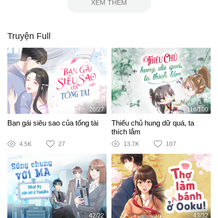
XEM THÊM
Truyện Full
26/27
116/100
Bạn gái siêu sao của tổng tài
Thiếu chủ hung dữ quá, ta
thích lắm
4.5K
27
13.7K
107
42/22
43/32