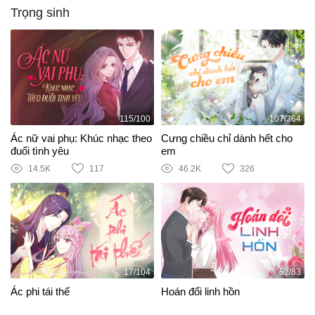
Trọng sinh
115/100
107/364
Ác nữ vai phụ: Khúc nhạc theo
Cưng chiều chỉ dành hết cho
đuổi tình yêu
em
14.5K
117
46.2K
326
17/104
52/83
Ác phi tái thế
Hoán đổi linh hồn