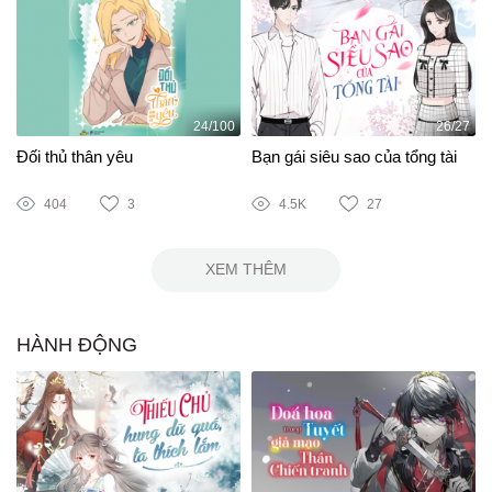
24/100
26/27
Đối thủ thân yêu
Bạn gái siêu sao của tổng tài
404
3
4.5K
27
XEM THÊM
HÀNH ĐỘNG