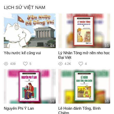
LỊCH SỬ VIỆT NAM
4/4
1/1
Yêu nước kể cũng vui
Lý Nhân Tông mở nền nho học
Đại Việt
439
5
4.2K
4
1/1
1/1
Nguyên Phi Ỷ Lan
Lê Hoàn đánh Tống, Bình
Chiêm