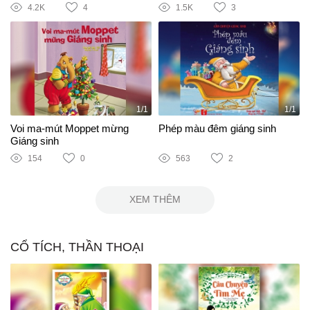
4.2K
4
1.5K
3
1/1
1/1
Voi ma-mút Moppet mừng
Phép màu đêm giáng sinh
Giáng sinh
154
0
563
2
XEM THÊM
CỔ TÍCH, THẦN THOẠI