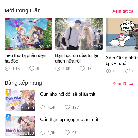
Mới trong tuần
Xem tất cả
92/130
32/40
Tiểu thư bị phản diện
Bạn học cũ của tôi lại
Xàm Oi và nhữ
hạ độc
ghen nữa rồi!
bị KPI đuổi
1.1K
9
1.8K
18
0
0
Bảng xếp hạng
Xem tất cả
Cún nhỏ nói dối sẽ bị ăn thịt
4,5K
187
156/100
Cẩn thận bị mộng ma ăn mất
1,5K
67
138/100