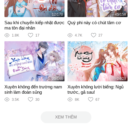
12/170
45/158
Sau khi chuyển kiếp nhặt được
Quý phi này có chút tâm cơ
ma tôn đại nhân
1.8K
17
4.7K
27
20/146
24/29
Xuyên không đến trường nam
Xuyên không lười biếng: Ngủ
sinh làm đoàn sủng
trước, gả sau!
3.5K
30
8K
67
XEM THÊM