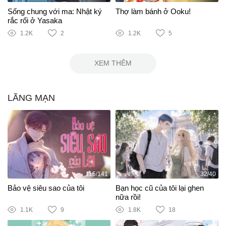
Sống chung với ma: Nhật ký
Thợ làm bánh ở Ooku!
rắc rối ở Yasaka
1.2K
2
1.2K
5
XEM THÊM
LÃNG MẠN
115/141
32/40
Bảo vệ siêu sao của tôi
Bạn học cũ của tôi lại ghen
nữa rồi!
1.1K
9
1.8K
18