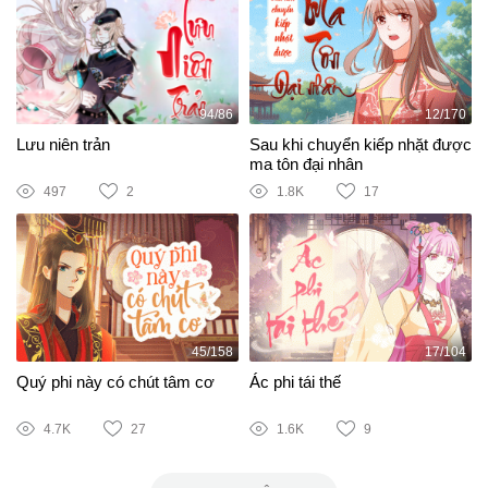
94/86
12/170
Lưu niên trản
Sau khi chuyển kiếp nhặt được
ma tôn đại nhân
497
2
1.8K
17
45/158
17/104
Quý phi này có chút tâm cơ
Ác phi tái thế
4.7K
27
1.6K
9