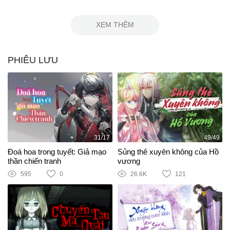
XEM THÊM
PHIÊU LƯU
31/17
49/49
Đoá hoa trong tuyết: Giả mạo
Sủng thê xuyên không của Hồ
thần chiến tranh
vương
595
0
26.6K
121