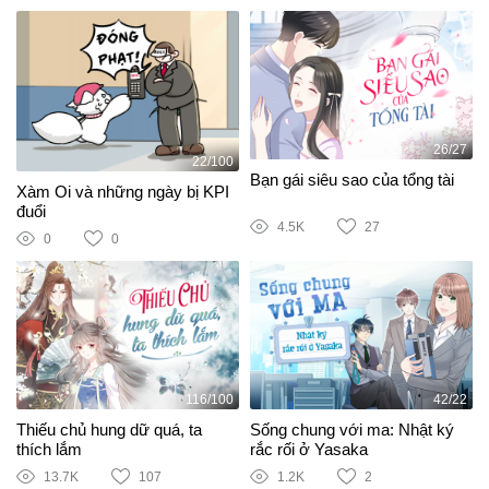
26/27
22/100
Bạn gái siêu sao của tổng tài
Xàm Oi và những ngày bị KPI
đuổi
4.5K
27
0
0
116/100
42/22
Thiếu chủ hung dữ quá, ta
Sống chung với ma: Nhật ký
thích lắm
rắc rối ở Yasaka
13.7K
107
1.2K
2