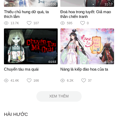
116/100
31/17
Thiếu chủ hung dữ quá, ta
Đoá hoa trong tuyết: Giả mạo
thích lắm
thần chiến tranh
13.7K
107
595
0
44/44
45/76
Chuyến tàu ma quái
Nàng là kiếp đào hoa của ta
41.4K
166
6.2K
37
XEM THÊM
HÀI HƯỚC