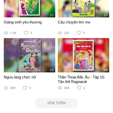
1/1
1/1
Giáng sinh yêu thương
Câu chuyện tìm mẹ
1.5K
3
333
0
1/1
6/6
Ngưu lang chức nữ
Thần Thoại Bắc Âu - Tập 10:
Tận thế Ragnarok
289
0
469
0
XEM THÊM