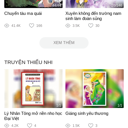
44/44
20/146
Chuyến tàu ma quái
Xuyên không đến trường nam
sinh làm đoàn sủng
41.4K
166
3.5K
30
XEM THÊM
TRUYỆN THIẾU NHI
1/1
1/1
Lý Nhân Tông mở nền nho học
Giáng sinh yêu thương
Đại Việt
4.2K
4
1.5K
3