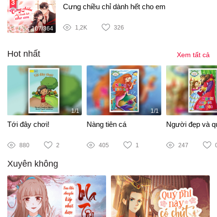
Cưng chiều chỉ dành hết cho em
1,2K
326
107/364
Hot nhất
Xem tất cả
1/1
1/1
Tới đây chơi!
Nàng tiên cá
Người đẹp và qu
880
2
405
1
247
Xuyên không