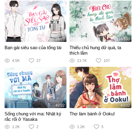
26/27
116/100
Bạn gái siêu sao của tổng tài
Thiếu chủ hung dữ quá, ta
thích lắm
4.5K
27
13.7K
107
42/22
43/32
Sống chung với ma: Nhật ký
Thợ làm bánh ở Ooku!
rắc rối ở Yasaka
1.2K
2
1.2K
5