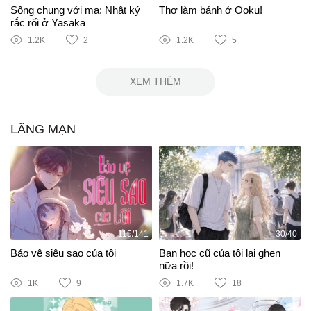
Sống chung với ma: Nhật ký
Thợ làm bánh ở Ooku!
rắc rối ở Yasaka
1.2K
2
1.2K
5
XEM THÊM
LÃNG MẠN
115/141
30/40
Bảo vệ siêu sao của tôi
Bạn học cũ của tôi lại ghen
nữa rồi!
1K
9
1.7K
18