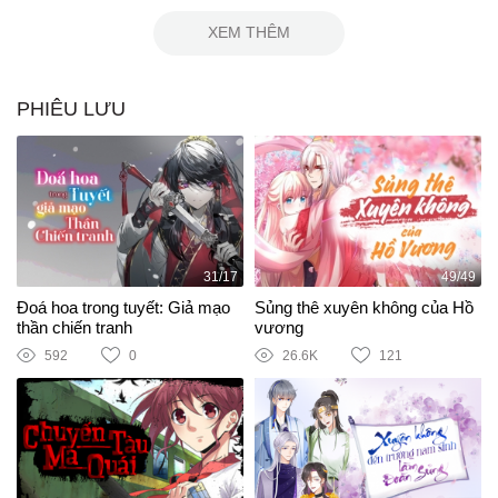
XEM THÊM
PHIÊU LƯU
31/17
49/49
Đoá hoa trong tuyết: Giả mạo
Sủng thê xuyên không của Hồ
thần chiến tranh
vương
592
0
26.6K
121