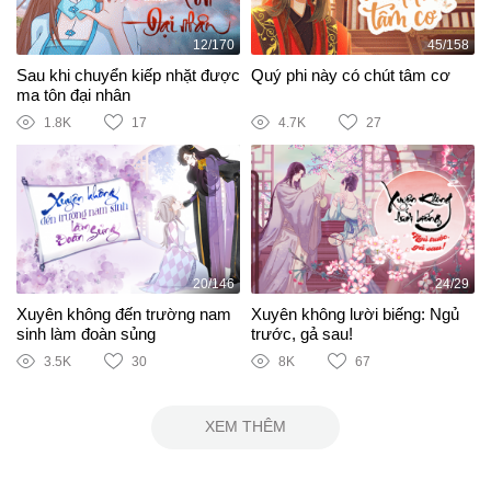
12/170
45/158
Sau khi chuyển kiếp nhặt được
Quý phi này có chút tâm cơ
ma tôn đại nhân
1.8K
17
4.7K
27
20/146
24/29
Xuyên không đến trường nam
Xuyên không lười biếng: Ngủ
sinh làm đoàn sủng
trước, gả sau!
3.5K
30
8K
67
XEM THÊM