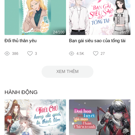
24/100
26/27
Đối thủ thân yêu
Bạn gái siêu sao của tổng tài
386
3
4.5K
27
XEM THÊM
HÀNH ĐỘNG