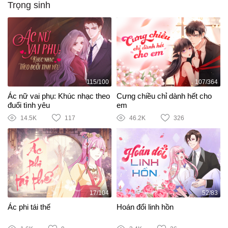
Trọng sinh
115/100
107/364
Ác nữ vai phụ: Khúc nhạc theo
Cưng chiều chỉ dành hết cho
đuổi tình yêu
em
14.5K
117
46.2K
326
17/104
52/83
Ác phi tái thế
Hoán đổi linh hồn