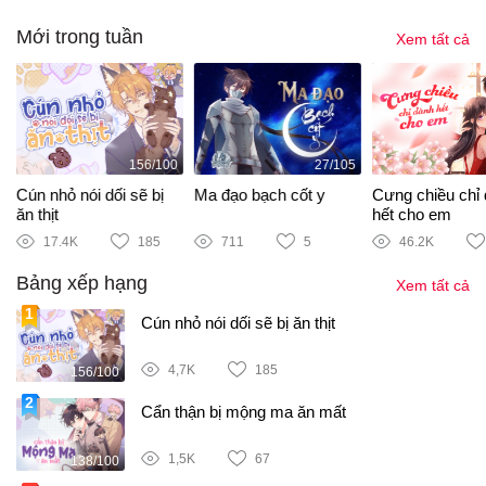
Mới trong tuần
Xem tất cả
156/100
27/105
i
Cún nhỏ nói dối sẽ bị
Ma đạo bạch cốt y
Cưng chiều chỉ
ăn thịt
hết cho em
17.4K
185
711
5
46.2K
Bảng xếp hạng
Xem tất cả
Cún nhỏ nói dối sẽ bị ăn thịt
4,7K
185
156/100
Cẩn thận bị mộng ma ăn mất
1,5K
67
138/100