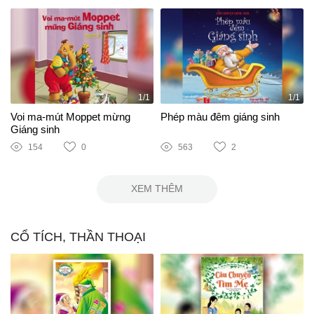
1/1
1/1
Voi ma-mút Moppet mừng
Phép màu đêm giáng sinh
Giáng sinh
154
0
563
2
XEM THÊM
CỔ TÍCH, THẦN THOẠI