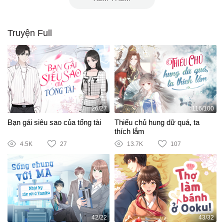
Truyện Full
26/27
116/100
Bạn gái siêu sao của tổng tài
Thiếu chủ hung dữ quá, ta
thích lắm
4.5K
27
13.7K
107
42/22
43/32