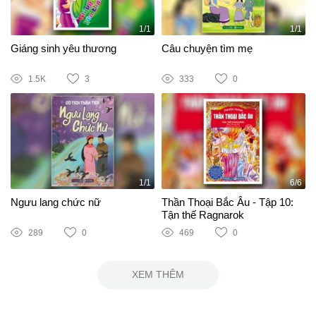
1/1
1/1
Giáng sinh yêu thương
Câu chuyện tìm mẹ
1.5K
3
333
0
1/1
6/6
Ngưu lang chức nữ
Thần Thoại Bắc Âu - Tập 10:
Tận thế Ragnarok
289
0
469
0
XEM THÊM