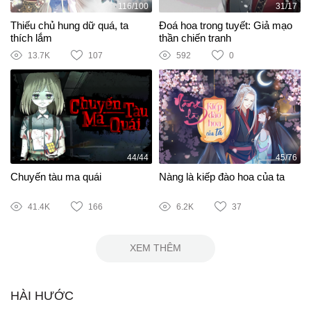
116/100
31/17
Thiếu chủ hung dữ quá, ta
Đoá hoa trong tuyết: Giả mạo
thích lắm
thần chiến tranh
13.7K
107
592
0
44/44
45/76
Chuyến tàu ma quái
Nàng là kiếp đào hoa của ta
41.4K
166
6.2K
37
XEM THÊM
HÀI HƯỚC