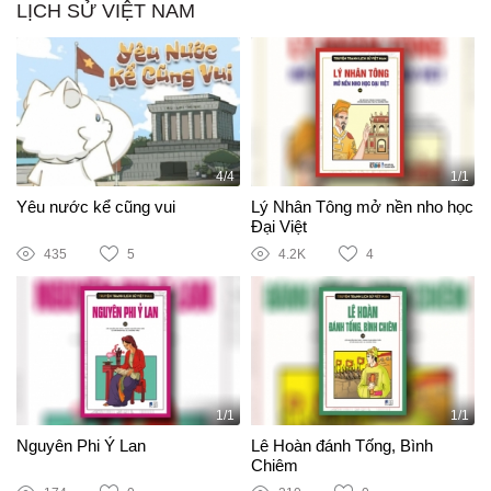
LỊCH SỬ VIỆT NAM
4/4
1/1
Yêu nước kể cũng vui
Lý Nhân Tông mở nền nho học
Đại Việt
435
5
4.2K
4
1/1
1/1
Nguyên Phi Ỷ Lan
Lê Hoàn đánh Tống, Bình
Chiêm