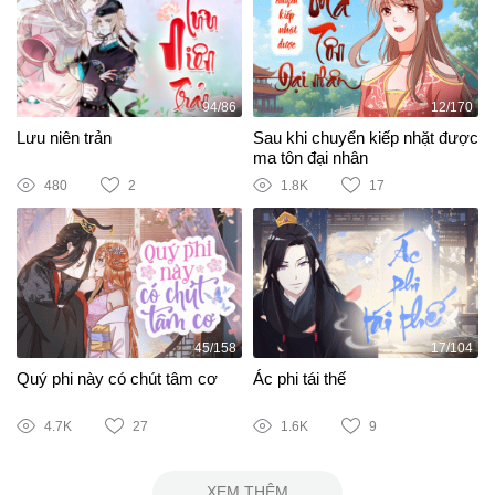
94/86
12/170
Lưu niên trản
Sau khi chuyển kiếp nhặt được
ma tôn đại nhân
480
2
1.8K
17
45/158
17/104
Quý phi này có chút tâm cơ
Ác phi tái thế
4.7K
27
1.6K
9
XEM THÊM