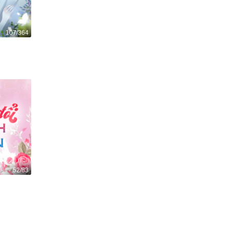
107/364
52/83