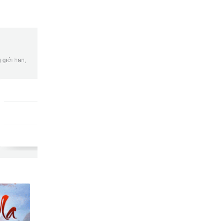
 giới hạn,
Gói DATA tuần
DKB7
9502
gửi
15,000đ/tuần