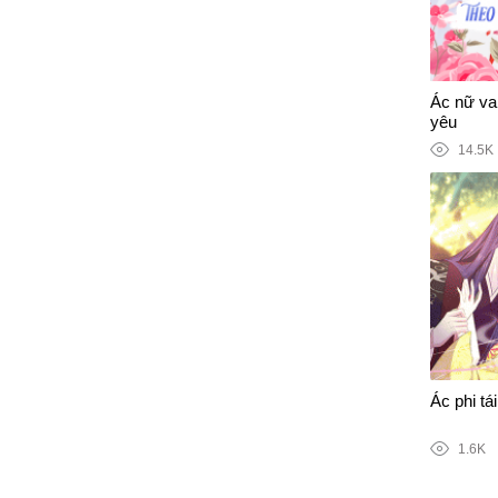
Ác nữ vai
yêu
14.5K
Ác phi tái
1.6K