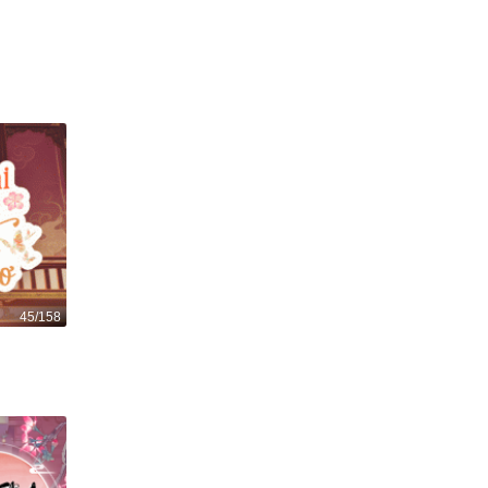
Nàng tiên cá
405
1
45/158