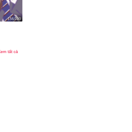
156/100
Ma đạo bạch cốt y
711
5
em tất cả