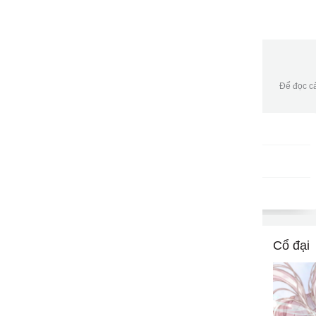
Để đọc cả
Gói DATA tháng
DKB30
9502
gửi
50,000đ/tháng
Cổ đại