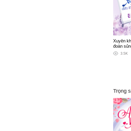
Xuyên kh
đoàn sủn
3.5K
Trọng s