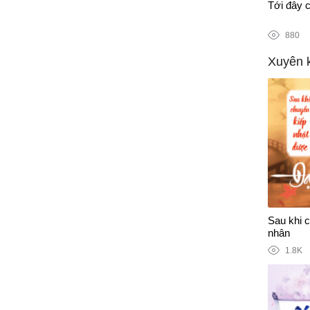
n tranh chống Covid-19
Tới đây c
880
Xuyên 
Sau khi 
nhân
1.8K