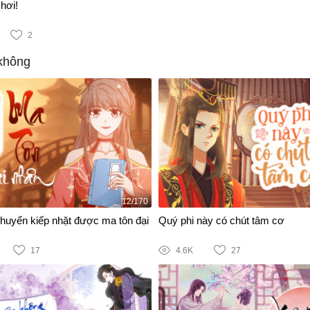
hơi!
2
không
12/170
chuyển kiếp nhặt được ma tôn đại
Quý phi này có chút tâm cơ
17
4.6K
27