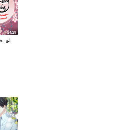
24/29
ớc, gả