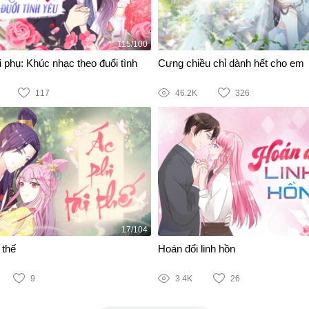
115/100
 phụ: Khúc nhạc theo đuổi tình
Cưng chiều chỉ dành hết cho em
117
46.2K
326
17/104
 thế
Hoán đổi linh hồn
9
3.4K
26