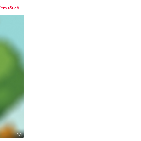
em tất cả
1/1