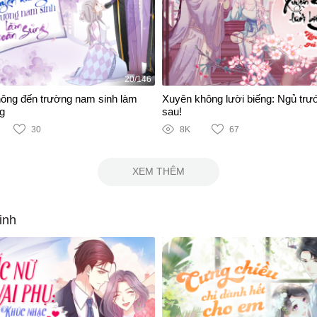
20/146
ông đến trường nam sinh làm
Xuyên không lười biếng: Ngủ trư
g
sau!
30
8K
67
XEM THÊM
inh