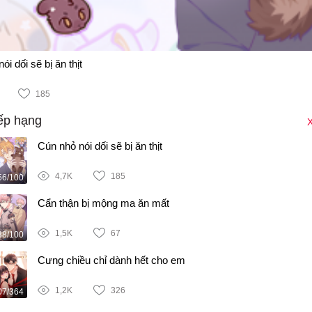
ói dối sẽ bị ăn thịt
185
ếp hạng
X
Cún nhỏ nói dối sẽ bị ăn thịt
4,7K
185
56/100
Cẩn thận bị mộng ma ăn mất
1,5K
67
38/100
Cưng chiều chỉ dành hết cho em
1,2K
326
07/364