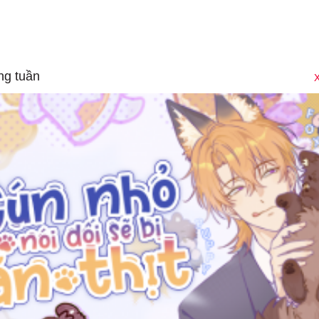
ng tuần
X