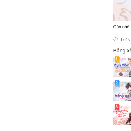
115/141
Cún nhỏ n
17.4K
Bảng x
1
1
1