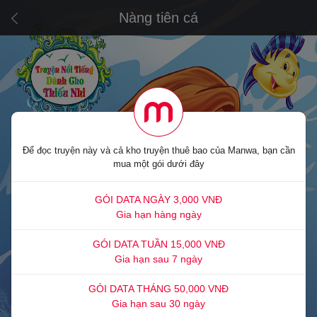
Nàng tiên cá
Để đọc truyện này và cả kho truyện thuê bao của Manwa, bạn cần
mua một gói dưới đây
GÓI DATA NGÀY 3,000 VNĐ
Gia hạn hàng ngày
GÓI DATA TUẦN 15,000 VNĐ
Gia hạn sau 7 ngày
GÓI DATA THÁNG 50,000 VNĐ
Gia hạn sau 30 ngày