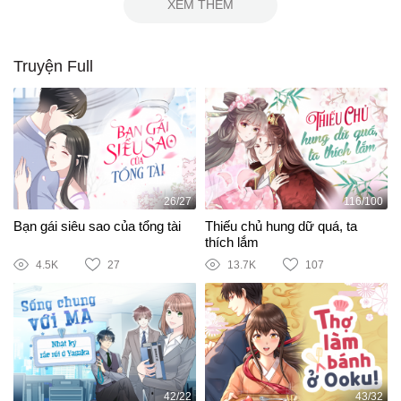
XEM THÊM
Truyện Full
26/27
116/100
Bạn gái siêu sao của tổng tài
Thiếu chủ hung dữ quá, ta
thích lắm
4.5K
27
13.7K
107
42/22
43/32