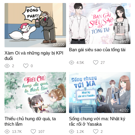
26/27
22/100
Bạn gái siêu sao của tổng tài
Xàm Oi và những ngày bị KPI
đuổi
4.5K
27
2
0
116/100
42/22
Thiếu chủ hung dữ quá, ta
Sống chung với ma: Nhật ký
thích lắm
rắc rối ở Yasaka
13.7K
107
1.2K
2