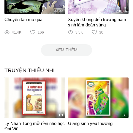
44/44
20/146
Chuyến tàu ma quái
Xuyên không đến trường nam
sinh làm đoàn sủng
41.4K
166
3.5K
30
XEM THÊM
TRUYỆN THIẾU NHI
1/1
1/1
Lý Nhân Tông mở nền nho học
Giáng sinh yêu thương
Đại Việt