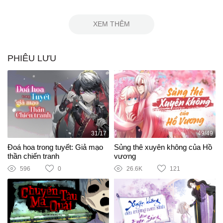
XEM THÊM
PHIÊU LƯU
31/17
49/49
Đoá hoa trong tuyết: Giả mạo
Sủng thê xuyên không của Hồ
thần chiến tranh
vương
596
0
26.6K
121