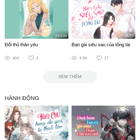
24/100
26/27
Đối thủ thân yêu
Bạn gái siêu sao của tổng tài
404
3
4.5K
27
XEM THÊM
HÀNH ĐỘNG