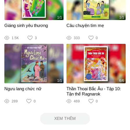
1/1
1/1
Giáng sinh yêu thương
Câu chuyện tìm mẹ
1.5K
3
333
0
1/1
6/6
Ngưu lang chức nữ
Thần Thoại Bắc Âu - Tập 10:
Tận thế Ragnarok
289
0
469
0
XEM THÊM