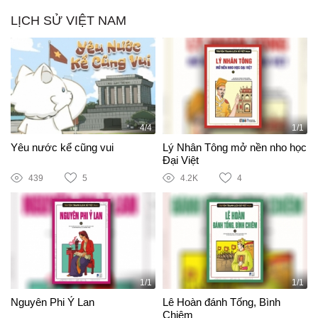
LỊCH SỬ VIỆT NAM
4/4
1/1
Yêu nước kể cũng vui
Lý Nhân Tông mở nền nho học
Đại Việt
439
5
4.2K
4
1/1
1/1
Nguyên Phi Ỷ Lan
Lê Hoàn đánh Tống, Bình
Chiêm