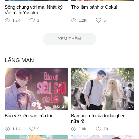
Sống chung với ma: Nhật ký
Thợ làm bánh ở Ooku!
rắc rối ở Yasaka
1.2K
2
1.2K
5
XEM THÊM
LÃNG MẠN
115/141
32/40
Bảo vệ siêu sao của tôi
Bạn học cũ của tôi lại ghen
nữa rồi!
1.1K
9
1.8K
18