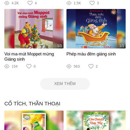
4.2K
4
1.5K
3
1/1
1/1
Voi ma-mút Moppet mừng
Phép màu đêm giáng sinh
Giáng sinh
154
0
563
2
XEM THÊM
CỔ TÍCH, THẦN THOẠI