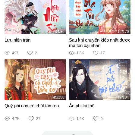
94/86
12/170
Lưu niên trản
Sau khi chuyển kiếp nhặt được
ma tôn đại nhân
497
2
1.8K
17
45/158
17/104
Quý phi này có chút tâm cơ
Ác phi tái thế
4.7K
27
1.6K
9