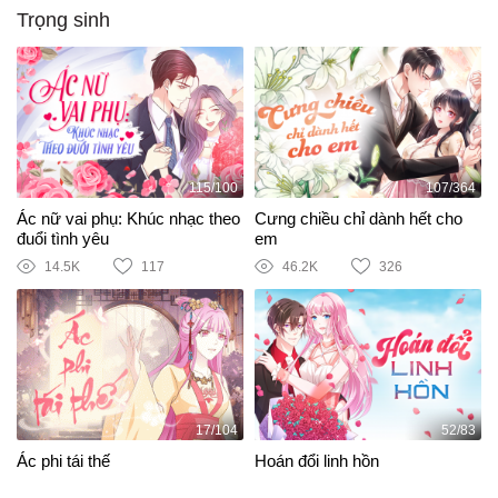
Trọng sinh
115/100
107/364
Ác nữ vai phụ: Khúc nhạc theo
Cưng chiều chỉ dành hết cho
đuổi tình yêu
em
14.5K
117
46.2K
326
17/104
52/83
Ác phi tái thế
Hoán đổi linh hồn