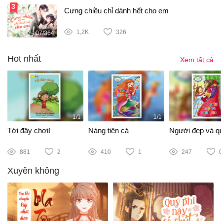
Cưng chiều chỉ dành hết cho em
1,2K
326
107/364
Hot nhất
Xem tất cả
1/1
1/1
Tới đây chơi!
Nàng tiên cá
Người đẹp và qu
881
2
410
1
247
Xuyên không