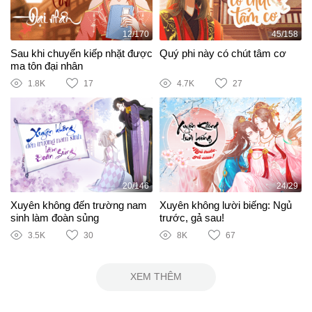
12/170
45/158
Sau khi chuyển kiếp nhặt được
Quý phi này có chút tâm cơ
ma tôn đại nhân
1.8K
17
4.7K
27
20/146
24/29
Xuyên không đến trường nam
Xuyên không lười biếng: Ngủ
sinh làm đoàn sủng
trước, gả sau!
3.5K
30
8K
67
XEM THÊM