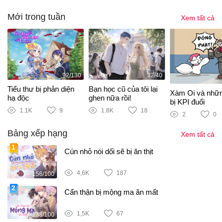
Mới trong tuần
Xem tất cả
92/130
32/40
Tiểu thư bị phản diện
Bạn học cũ của tôi lại
Xàm Oi và nhữ
hạ độc
ghen nữa rồi!
bị KPI đuổi
1.1K
9
1.8K
18
2
0
Bảng xếp hạng
Xem tất cả
Cún nhỏ nói dối sẽ bị ăn thịt
4,6K
187
156/100
Cẩn thận bị mộng ma ăn mất
1,5K
67
138/100