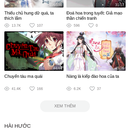
116/100
31/17
Thiếu chủ hung dữ quá, ta
Đoá hoa trong tuyết: Giả mạo
thích lắm
thần chiến tranh
13.7K
107
596
0
44/44
45/76
Chuyến tàu ma quái
Nàng là kiếp đào hoa của ta
41.4K
166
6.2K
37
XEM THÊM
HÀI HƯỚC