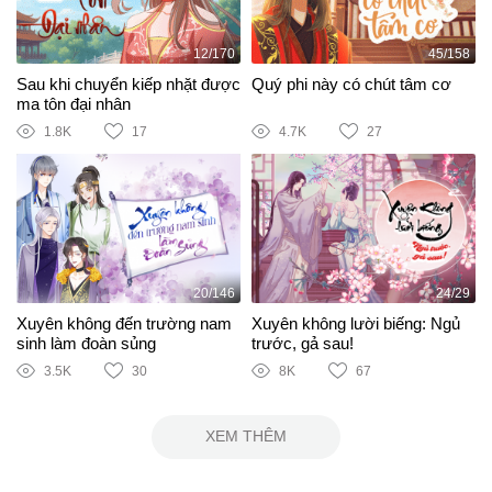
12/170
45/158
Sau khi chuyển kiếp nhặt được
Quý phi này có chút tâm cơ
ma tôn đại nhân
1.8K
17
4.7K
27
20/146
24/29
Xuyên không đến trường nam
Xuyên không lười biếng: Ngủ
sinh làm đoàn sủng
trước, gả sau!
3.5K
30
8K
67
XEM THÊM