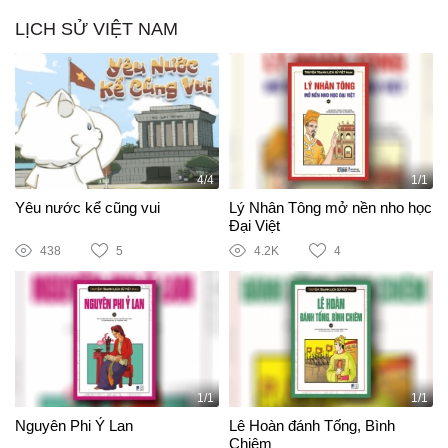
LỊCH SỬ VIỆT NAM
4/4
1/1
Yêu nước kể cũng vui
Lý Nhân Tông mở nền nho học
Đại Việt
438
5
4.2K
4
1/1
1/1
Nguyên Phi Ỷ Lan
Lê Hoàn đánh Tống, Bình
Chiêm