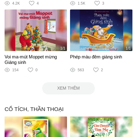
4.2K
4
1.5K
3
1/1
1/1
Voi ma-mút Moppet mừng
Phép màu đêm giáng sinh
Giáng sinh
154
0
563
2
XEM THÊM
CỔ TÍCH, THẦN THOẠI