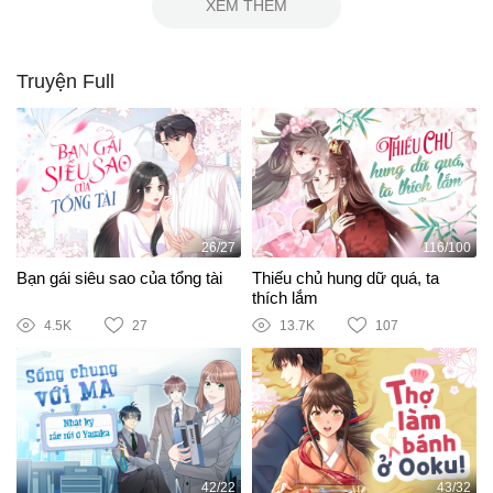
XEM THÊM
Truyện Full
26/27
116/100
Bạn gái siêu sao của tổng tài
Thiếu chủ hung dữ quá, ta
thích lắm
4.5K
27
13.7K
107
42/22
43/32