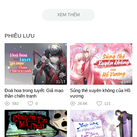
XEM THÊM
PHIÊU LƯU
31/17
49/49
Đoá hoa trong tuyết: Giả mạo
Sủng thê xuyên không của Hồ
thần chiến tranh
vương
592
0
26.6K
121