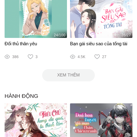
24/100
26/27
Đối thủ thân yêu
Bạn gái siêu sao của tổng tài
386
3
4.5K
27
XEM THÊM
HÀNH ĐỘNG