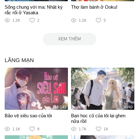
Sống chung với ma: Nhật ký
Thợ làm bánh ở Ooku!
rắc rối ở Yasaka
1.2K
2
1.2K
5
XEM THÊM
LÃNG MẠN
115/141
30/40
Bảo vệ siêu sao của tôi
Bạn học cũ của tôi lại ghen
nữa rồi!
1.1K
9
1.7K
18