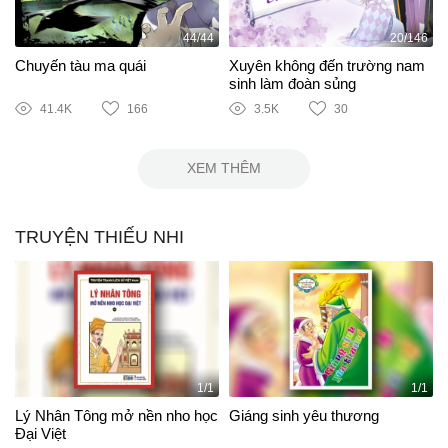
44/44
20/146
Chuyến tàu ma quái
Xuyên không đến trường nam
sinh làm đoàn sủng
41.4K
166
3.5K
30
XEM THÊM
TRUYỆN THIẾU NHI
1/1
1/1
Lý Nhân Tông mở nền nho học
Giáng sinh yêu thương
Đại Việt