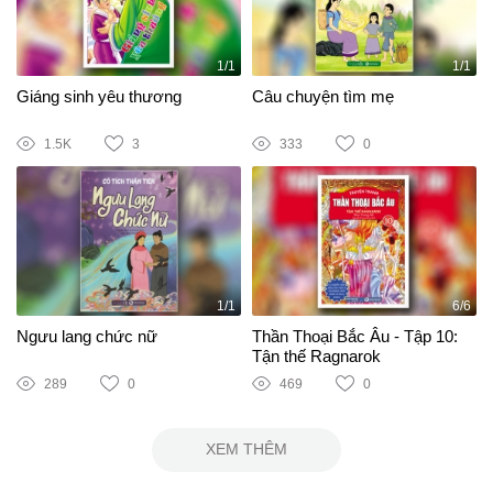
1/1
1/1
Giáng sinh yêu thương
Câu chuyện tìm mẹ
1.5K
3
333
0
1/1
6/6
Ngưu lang chức nữ
Thần Thoại Bắc Âu - Tập 10:
Tận thế Ragnarok
289
0
469
0
XEM THÊM