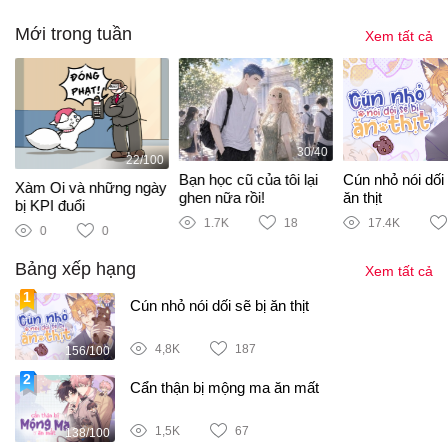
Mới trong tuần
Xem tất cả
30/40
22/100
m
Bạn học cũ của tôi lại
Cún nhỏ nói dối 
Xàm Oi và những ngày
ghen nữa rồi!
ăn thịt
bị KPI đuổi
1.7K
18
17.4K
0
0
Bảng xếp hạng
Xem tất cả
Cún nhỏ nói dối sẽ bị ăn thịt
4,8K
187
156/100
Cẩn thận bị mộng ma ăn mất
1,5K
67
138/100