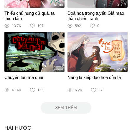
116/100
31/17
Thiếu chủ hung dữ quá, ta
Đoá hoa trong tuyết: Giả mạo
thích lắm
thần chiến tranh
13.7K
107
592
0
44/44
45/76
Chuyến tàu ma quái
Nàng là kiếp đào hoa của ta
41.4K
166
6.2K
37
XEM THÊM
HÀI HƯỚC