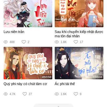
94/86
12/170
Lưu niên trản
Sau khi chuyển kiếp nhặt được
ma tôn đại nhân
488
2
1.8K
17
45/158
17/104
Quý phi này có chút tâm cơ
Ác phi tái thế
4.7K
27
1.6K
9