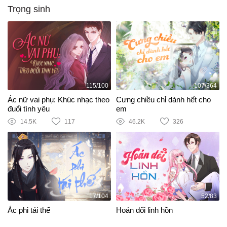
Trọng sinh
115/100
107/364
Ác nữ vai phụ: Khúc nhạc theo
Cưng chiều chỉ dành hết cho
đuổi tình yêu
em
14.5K
117
46.2K
326
17/104
52/83
Ác phi tái thế
Hoán đổi linh hồn