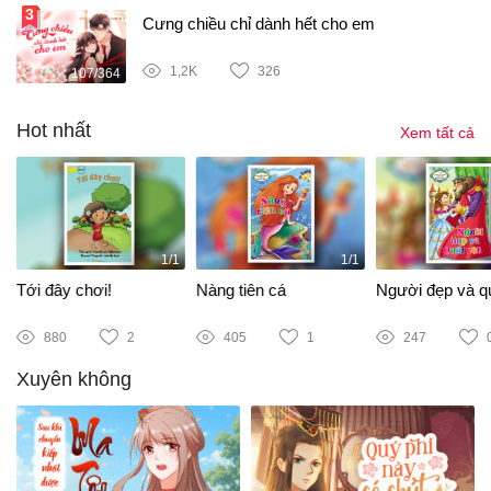
Cưng chiều chỉ dành hết cho em
1,2K
326
107/364
Hot nhất
Xem tất cả
1/1
1/1
Tới đây chơi!
Nàng tiên cá
Người đẹp và qu
880
2
405
1
247
Xuyên không