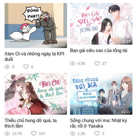
26/27
22/100
Bạn gái siêu sao của tổng tài
Xàm Oi và những ngày bị KPI
đuổi
4.5K
27
0
0
116/100
42/22
Thiếu chủ hung dữ quá, ta
Sống chung với ma: Nhật ký
thích lắm
rắc rối ở Yasaka
13.7K
107
1.2K
2