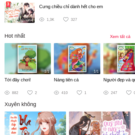
Cưng chiều chỉ dành hết cho em
1,3K
327
107/364
Hot nhất
Xem tất cả
1/1
1/1
Tới đây chơi!
Nàng tiên cá
Người đẹp và qu
882
2
410
1
247
Xuyên không