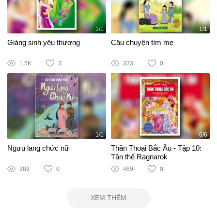
1/1
1/1
Giáng sinh yêu thương
Câu chuyện tìm mẹ
1.5K
3
333
0
1/1
6/6
Ngưu lang chức nữ
Thần Thoại Bắc Âu - Tập 10:
Tận thế Ragnarok
289
0
469
0
XEM THÊM