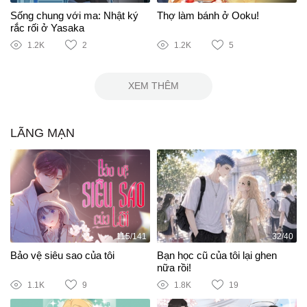
Sống chung với ma: Nhật ký
Thợ làm bánh ở Ooku!
rắc rối ở Yasaka
1.2K
2
1.2K
5
XEM THÊM
LÃNG MẠN
115/141
32/40
Bảo vệ siêu sao của tôi
Bạn học cũ của tôi lại ghen
nữa rồi!
1.1K
9
1.8K
19