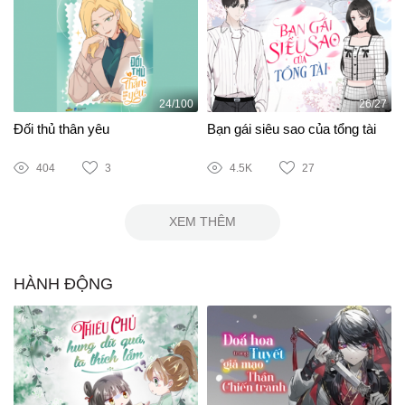
24/100
26/27
Đối thủ thân yêu
Bạn gái siêu sao của tổng tài
404
3
4.5K
27
XEM THÊM
HÀNH ĐỘNG