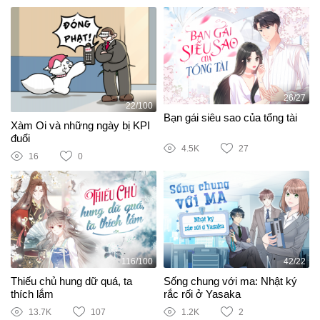
26/27
22/100
Bạn gái siêu sao của tổng tài
Xàm Oi và những ngày bị KPI
đuổi
4.5K
27
16
0
116/100
42/22
Thiếu chủ hung dữ quá, ta
Sống chung với ma: Nhật ký
thích lắm
rắc rối ở Yasaka
13.7K
107
1.2K
2