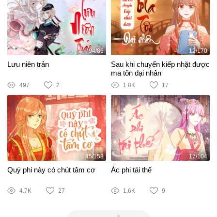
94/86
12/170
Lưu niên trản
Sau khi chuyển kiếp nhặt được
ma tôn đại nhân
497
2
1.8K
17
45/158
17/104
Quý phi này có chút tâm cơ
Ác phi tái thế
4.7K
27
1.6K
9