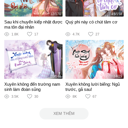
12/170
45/158
Sau khi chuyển kiếp nhặt được
Quý phi này có chút tâm cơ
ma tôn đại nhân
1.8K
17
4.7K
27
20/146
24/29
Xuyên không đến trường nam
Xuyên không lười biếng: Ngủ
sinh làm đoàn sủng
trước, gả sau!
3.5K
30
8K
67
XEM THÊM