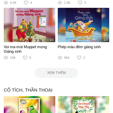
4.2K
4
1.5K
3
1/1
1/1
Voi ma-mút Moppet mừng
Phép màu đêm giáng sinh
Giáng sinh
159
0
563
2
XEM THÊM
CỔ TÍCH, THẦN THOẠI