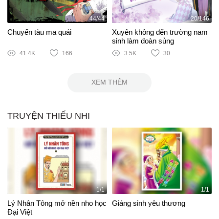
44/44
20/146
Chuyến tàu ma quái
Xuyên không đến trường nam
sinh làm đoàn sủng
41.4K
166
3.5K
30
XEM THÊM
TRUYỆN THIẾU NHI
1/1
1/1
Lý Nhân Tông mở nền nho học
Giáng sinh yêu thương
Đại Việt