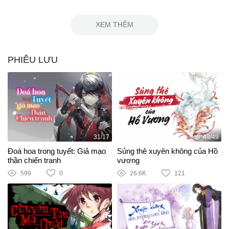
XEM THÊM
PHIÊU LƯU
31/17
49/49
Đoá hoa trong tuyết: Giả mạo
Sủng thê xuyên không của Hồ
thần chiến tranh
vương
599
0
26.6K
121