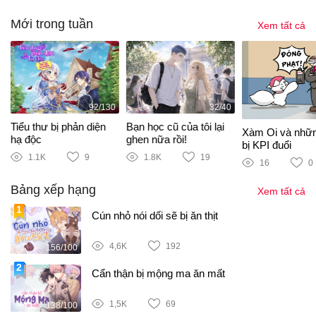
Mới trong tuần
Xem tất cả
92/130
32/40
Tiểu thư bị phản diện
Bạn học cũ của tôi lại
Xàm Oi và nhữ
hạ độc
ghen nữa rồi!
bị KPI đuổi
1.1K
9
1.8K
19
16
0
Bảng xếp hạng
Xem tất cả
Cún nhỏ nói dối sẽ bị ăn thịt
4,6K
192
156/100
Cẩn thận bị mộng ma ăn mất
1,5K
69
138/100