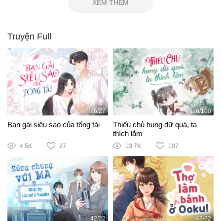
XEM THÊM
Truyện Full
26/27
116/100
Bạn gái siêu sao của tổng tài
Thiếu chủ hung dữ quá, ta
thích lắm
4.5K
27
13.7K
107
42/22
43/32