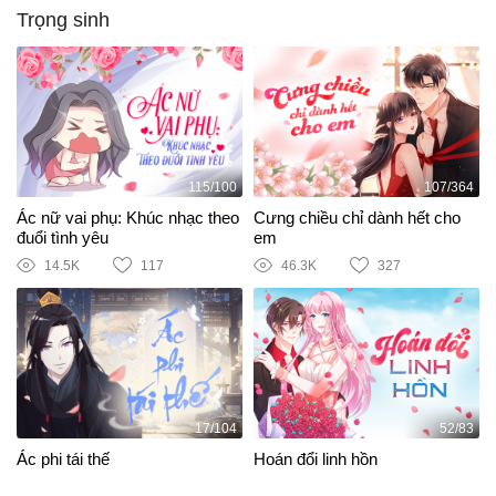
Trọng sinh
115/100
107/364
Ác nữ vai phụ: Khúc nhạc theo
Cưng chiều chỉ dành hết cho
đuổi tình yêu
em
14.5K
117
46.3K
327
17/104
52/83
Ác phi tái thế
Hoán đổi linh hồn