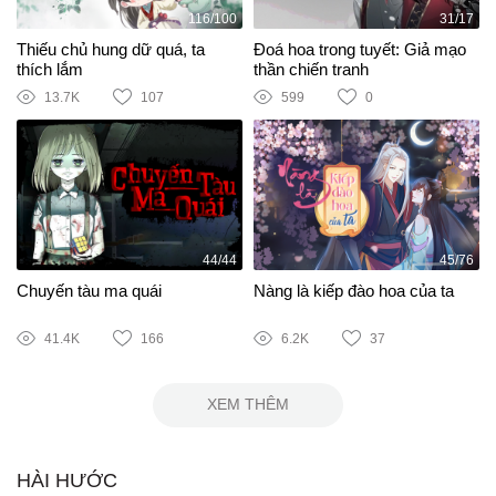
116/100
31/17
Thiếu chủ hung dữ quá, ta
Đoá hoa trong tuyết: Giả mạo
thích lắm
thần chiến tranh
13.7K
107
599
0
44/44
45/76
Chuyến tàu ma quái
Nàng là kiếp đào hoa của ta
41.4K
166
6.2K
37
XEM THÊM
HÀI HƯỚC