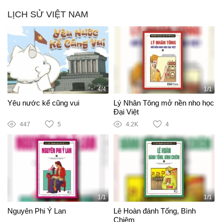
LỊCH SỬ VIỆT NAM
4/4
1/1
Yêu nước kể cũng vui
Lý Nhân Tông mở nền nho học
Đại Việt
447
5
4.2K
4
1/1
1/1
Nguyên Phi Ỷ Lan
Lê Hoàn đánh Tống, Bình
Chiêm