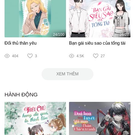
24/100
26/27
Đối thủ thân yêu
Bạn gái siêu sao của tổng tài
404
3
4.5K
27
XEM THÊM
HÀNH ĐỘNG