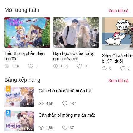
Mới trong tuần
Xem tất cả
92/130
32/40
Tiểu thư bị phản diện
Bạn học cũ của tôi lại
Xàm Oi và nhữ
hạ độc
ghen nữa rồi!
bị KPI đuổi
1.1K
9
1.8K
18
0
0
Bảng xếp hạng
Xem tất cả
Cún nhỏ nói dối sẽ bị ăn thịt
4,5K
187
156/100
Cẩn thận bị mộng ma ăn mất
1,5K
67
138/100