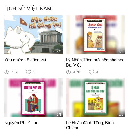
LỊCH SỬ VIỆT NAM
4/4
1/1
Yêu nước kể cũng vui
Lý Nhân Tông mở nền nho học
Đại Việt
439
5
4.2K
4
1/1
1/1
Nguyên Phi Ỷ Lan
Lê Hoàn đánh Tống, Bình
Chiêm