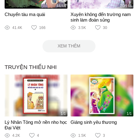
44/44
20/146
Chuyến tàu ma quái
Xuyên không đến trường nam
sinh làm đoàn sủng
41.4K
166
3.5K
30
XEM THÊM
TRUYỆN THIẾU NHI
1/1
1/1
Lý Nhân Tông mở nền nho học
Giáng sinh yêu thương
Đại Việt
4.2K
4
1.5K
3