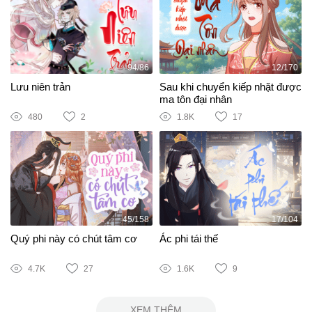
94/86
12/170
Lưu niên trản
Sau khi chuyển kiếp nhặt được
ma tôn đại nhân
480
2
1.8K
17
45/158
17/104
Quý phi này có chút tâm cơ
Ác phi tái thế
4.7K
27
1.6K
9
XEM THÊM