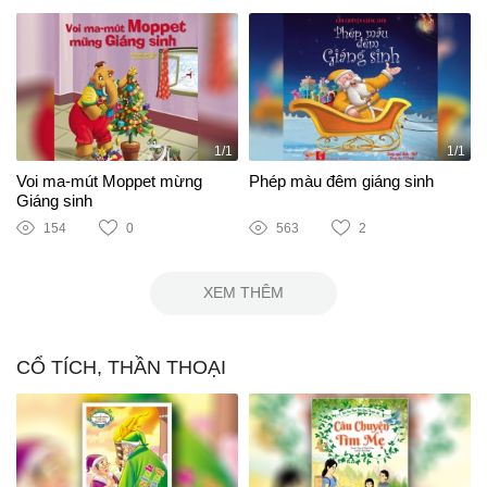
1/1
1/1
Voi ma-mút Moppet mừng
Phép màu đêm giáng sinh
Giáng sinh
154
0
563
2
XEM THÊM
CỔ TÍCH, THẦN THOẠI