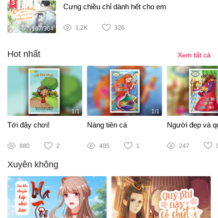
Cưng chiều chỉ dành hết cho em
1,2K
326
107/364
Hot nhất
Xem tất cả
1/1
1/1
Tới đây chơi!
Nàng tiên cá
Người đẹp và qu
880
2
405
1
247
Xuyên không