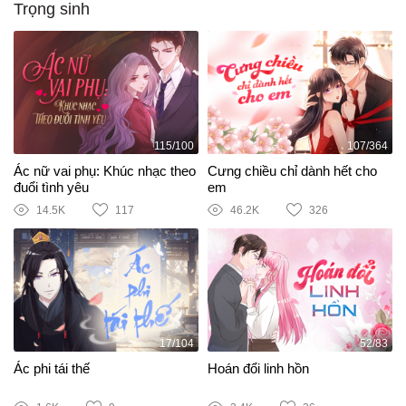
Trọng sinh
115/100
107/364
Ác nữ vai phụ: Khúc nhạc theo
Cưng chiều chỉ dành hết cho
đuổi tình yêu
em
14.5K
117
46.2K
326
17/104
52/83
Ác phi tái thế
Hoán đổi linh hồn