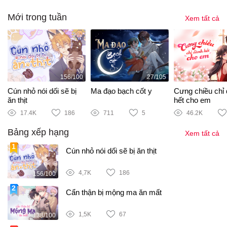
Mới trong tuần
Xem tất cả
156/100
27/105
i
Cún nhỏ nói dối sẽ bị
Ma đạo bạch cốt y
Cưng chiều chỉ
ăn thịt
hết cho em
17.4K
186
711
5
46.2K
Bảng xếp hạng
Xem tất cả
Cún nhỏ nói dối sẽ bị ăn thịt
4,7K
186
156/100
Cẩn thận bị mộng ma ăn mất
1,5K
67
138/100