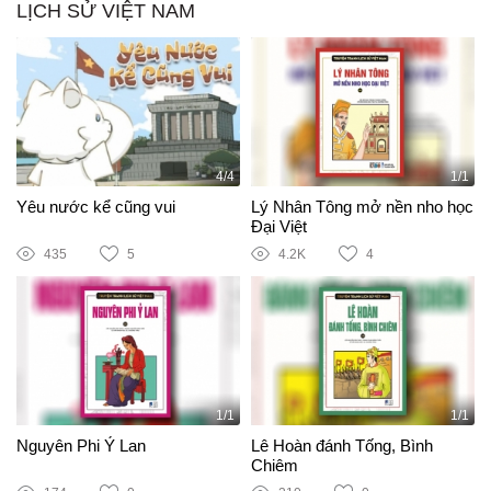
LỊCH SỬ VIỆT NAM
4/4
1/1
Yêu nước kể cũng vui
Lý Nhân Tông mở nền nho học
Đại Việt
435
5
4.2K
4
1/1
1/1
Nguyên Phi Ỷ Lan
Lê Hoàn đánh Tống, Bình
Chiêm