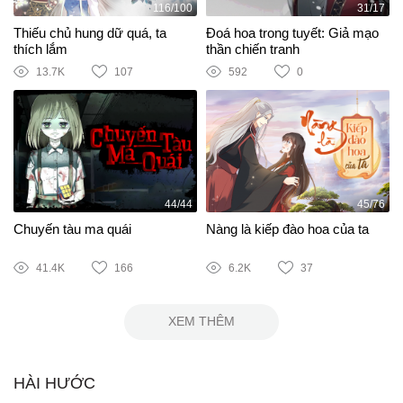
116/100
31/17
Thiếu chủ hung dữ quá, ta
Đoá hoa trong tuyết: Giả mạo
thích lắm
thần chiến tranh
13.7K
107
592
0
44/44
45/76
Chuyến tàu ma quái
Nàng là kiếp đào hoa của ta
41.4K
166
6.2K
37
XEM THÊM
HÀI HƯỚC