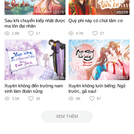
12/170
45/158
Sau khi chuyển kiếp nhặt được
Quý phi này có chút tâm cơ
ma tôn đại nhân
1.8K
17
4.7K
27
20/146
24/29
Xuyên không đến trường nam
Xuyên không lười biếng: Ngủ
sinh làm đoàn sủng
trước, gả sau!
3.5K
30
8K
67
XEM THÊM