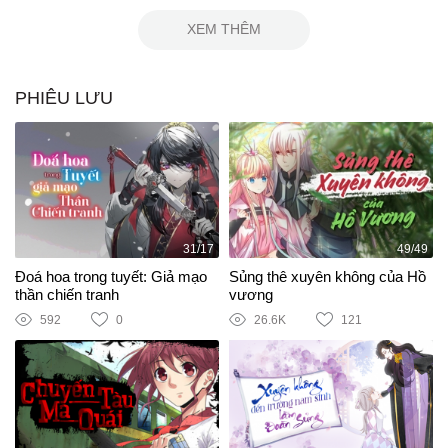
XEM THÊM
PHIÊU LƯU
31/17
49/49
Đoá hoa trong tuyết: Giả mạo
Sủng thê xuyên không của Hồ
thần chiến tranh
vương
592
0
26.6K
121