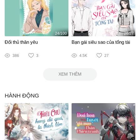
24/100
26/27
Đối thủ thân yêu
Bạn gái siêu sao của tổng tài
386
3
4.5K
27
XEM THÊM
HÀNH ĐỘNG