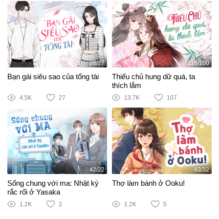
26/27
116/100
Bạn gái siêu sao của tổng tài
Thiếu chủ hung dữ quá, ta
thích lắm
4.5K
27
13.7K
107
42/22
43/32
Sống chung với ma: Nhật ký
Thợ làm bánh ở Ooku!
rắc rối ở Yasaka
1.2K
2
1.2K
5