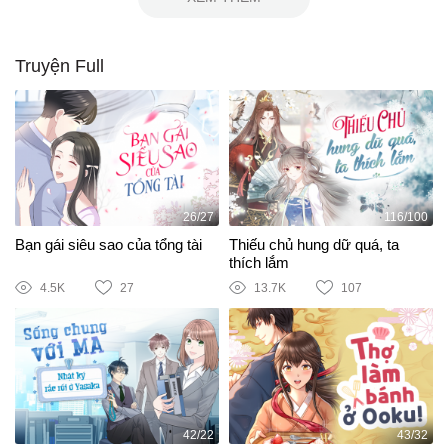
Truyện Full
26/27
116/100
Bạn gái siêu sao của tổng tài
Thiếu chủ hung dữ quá, ta
thích lắm
4.5K
27
13.7K
107
42/22
43/32