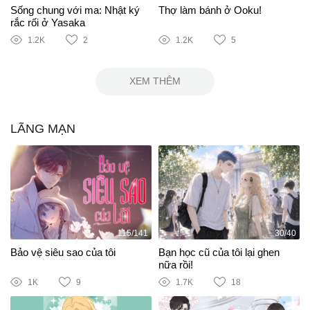
Sống chung với ma: Nhật ký
Thợ làm bánh ở Ooku!
rắc rối ở Yasaka
1.2K
2
1.2K
5
XEM THÊM
LÃNG MẠN
115/141
30/40
Bảo vệ siêu sao của tôi
Bạn học cũ của tôi lại ghen
nữa rồi!
1K
9
1.7K
18