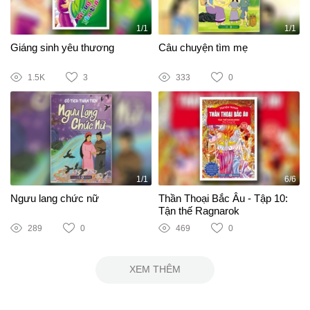
1/1
1/1
Giáng sinh yêu thương
Câu chuyện tìm mẹ
1.5K
3
333
0
1/1
6/6
Ngưu lang chức nữ
Thần Thoại Bắc Âu - Tập 10:
Tận thế Ragnarok
289
0
469
0
XEM THÊM