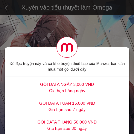
Xuyên vào tiểu thuyết làm Omega
Để đọc truyện này và cả kho truyện thuê bao của Manwa, bạn cần
mua một gói dưới đây
GÓI DATA NGÀY 3,000 VNĐ
Gia hạn hàng ngày
GÓI DATA TUẦN 15,000 VNĐ
Gia hạn sau 7 ngày
GÓI DATA THÁNG 50,000 VNĐ
Gia hạn sau 30 ngày