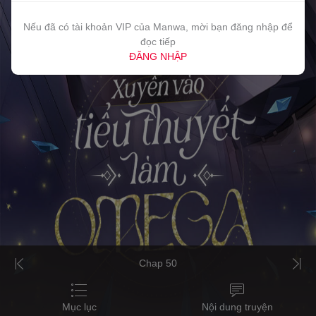
Nếu đã có tài khoản VIP của Manwa, mời bạn đăng nhập để
đọc tiếp
ĐĂNG NHẬP
Chap 50
Mục lục
Nội dung truyện