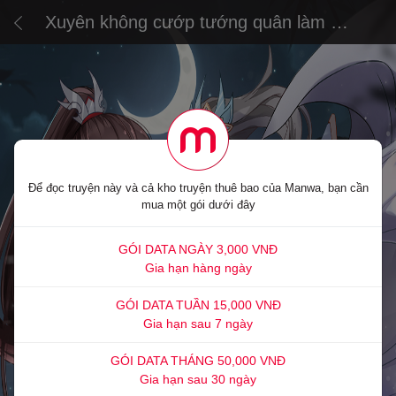
Xuyên không cướp tướng quân làm áp
trại phu quân
Để đọc truyện này và cả kho truyện thuê bao của Manwa, bạn cần
mua một gói dưới đây
GÓI DATA NGÀY 3,000 VNĐ
Gia hạn hàng ngày
GÓI DATA TUẦN 15,000 VNĐ
Gia hạn sau 7 ngày
GÓI DATA THÁNG 50,000 VNĐ
Gia hạn sau 30 ngày