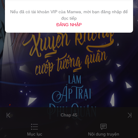
Nếu đã có tài khoản VIP của Manwa, mời bạn đăng nhập để
đọc tiếp
ĐĂNG NHẬP
Chap 45
Mục lục
Nội dung truyện