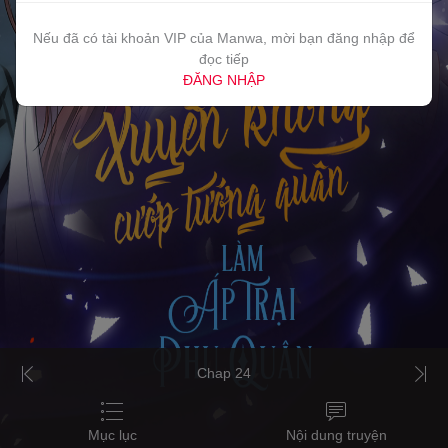
Nếu đã có tài khoản VIP của Manwa, mời bạn đăng nhập để
đọc tiếp
ĐĂNG NHẬP
Chap 24
Mục lục
Nội dung truyện