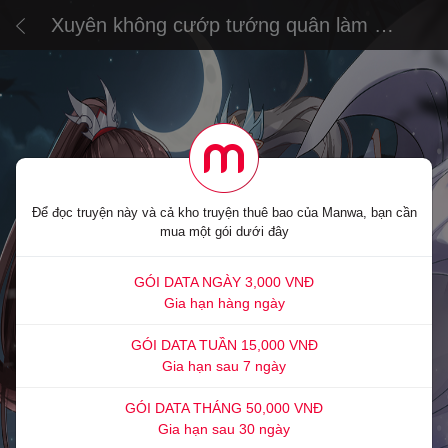
Xuyên không cướp tướng quân làm áp
trại phu quân
Để đọc truyện này và cả kho truyện thuê bao của Manwa, bạn cần
mua một gói dưới đây
GÓI DATA NGÀY 3,000 VNĐ
Gia hạn hàng ngày
GÓI DATA TUẦN 15,000 VNĐ
Gia hạn sau 7 ngày
GÓI DATA THÁNG 50,000 VNĐ
Gia hạn sau 30 ngày