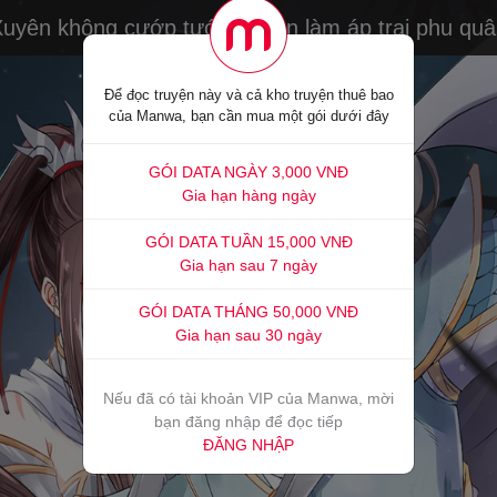
uyên không cướp tướng quân làm áp trại phu qu
Để đọc truyện này và cả kho truyện thuê bao
của Manwa, bạn cần mua một gói dưới đây
GÓI DATA NGÀY 3,000 VNĐ
Gia hạn hàng ngày
GÓI DATA TUẦN 15,000 VNĐ
Gia hạn sau 7 ngày
GÓI DATA THÁNG 50,000 VNĐ
Gia hạn sau 30 ngày
Nếu đã có tài khoản VIP của Manwa, mời
bạn đăng nhập để đọc tiếp
ĐĂNG NHẬP