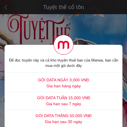
Tuyệt thế cổ tôn
Để đọc truyện này và cả kho truyện thuê bao của Manwa, bạn cần
mua một gói dưới đây
GÓI DATA NGÀY 3,000 VNĐ
Gia hạn hàng ngày
GÓI DATA TUẦN 15,000 VNĐ
Gia hạn sau 7 ngày
GÓI DATA THÁNG 50,000 VNĐ
Gia hạn sau 30 ngày