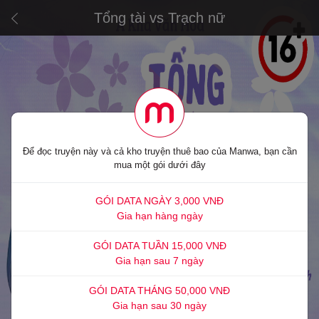
Tổng tài vs Trạch nữ
Để đọc truyện này và cả kho truyện thuê bao của Manwa, bạn cần
mua một gói dưới đây
GÓI DATA NGÀY 3,000 VNĐ
Gia hạn hàng ngày
GÓI DATA TUẦN 15,000 VNĐ
Gia hạn sau 7 ngày
GÓI DATA THÁNG 50,000 VNĐ
Gia hạn sau 30 ngày