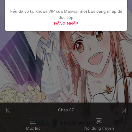
Nếu đã có tài khoản VIP của Manwa, mời bạn đăng nhập để
đọc tiếp
ĐĂNG NHẬP
Chap 67
Mục lục
Nội dung truyện