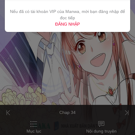
Nếu đã có tài khoản VIP của Manwa, mời bạn đăng nhập để
đọc tiếp
ĐĂNG NHẬP
Chap 34
Mục lục
Nội dung truyện