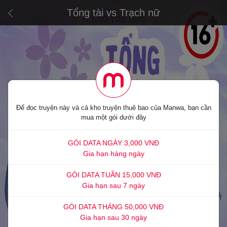
Tổng tài vs Trạch nữ
Để đọc truyện này và cả kho truyện thuê bao của Manwa, bạn cần
mua một gói dưới đây
GÓI DATA NGÀY 3,000 VNĐ
Gia hạn hàng ngày
GÓI DATA TUẦN 15,000 VNĐ
Gia hạn sau 7 ngày
GÓI DATA THÁNG 50,000 VNĐ
Gia hạn sau 30 ngày