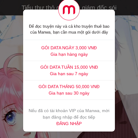
Tiểu thư thỏ của tổng giám đốc sói
Để đọc truyện này và cả kho truyện thuê bao
của Manwa, bạn cần mua một gói dưới đây
GÓI DATA NGÀY 3,000 VNĐ
Gia hạn hàng ngày
GÓI DATA TUẦN 15,000 VNĐ
Gia hạn sau 7 ngày
GÓI DATA THÁNG 50,000 VNĐ
Gia hạn sau 30 ngày
Nếu đã có tài khoản VIP của Manwa, mời
bạn đăng nhập để đọc tiếp
ĐĂNG NHẬP