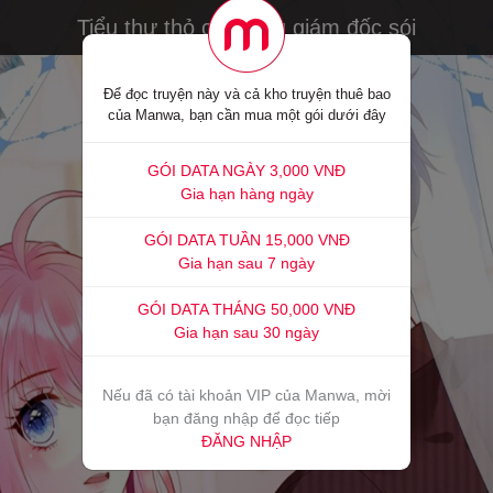
Tiểu thư thỏ của tổng giám đốc sói
Để đọc truyện này và cả kho truyện thuê bao
của Manwa, bạn cần mua một gói dưới đây
GÓI DATA NGÀY 3,000 VNĐ
Gia hạn hàng ngày
GÓI DATA TUẦN 15,000 VNĐ
Gia hạn sau 7 ngày
GÓI DATA THÁNG 50,000 VNĐ
Gia hạn sau 30 ngày
Nếu đã có tài khoản VIP của Manwa, mời
bạn đăng nhập để đọc tiếp
ĐĂNG NHẬP